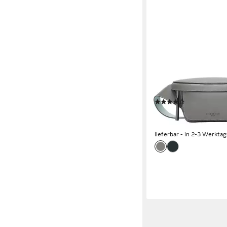
LIEBESKIND BERLIN
Gürteltasche Alessa 2
(1)
143,93 €
UVP
199,90 €
-28%
lieferbar - in 2-3 Werktag