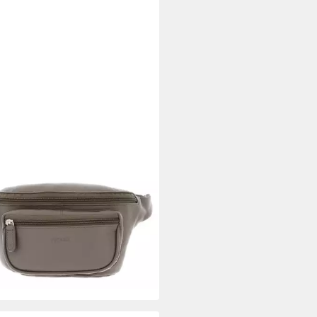
RD
eltasche Belt Bag, aus echtem
sleder
5 €
rbar - in 2-3 Werktagen bei dir
+9