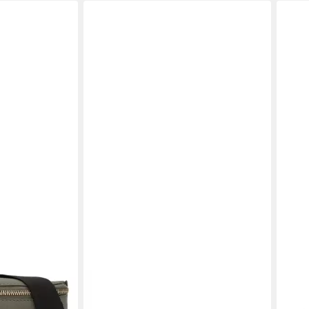
ITALYSHOP24
HAR
der
Bauchtasche Damen Leder
Gürt