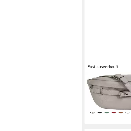
Fast ausverkauft
SAMANTHA LOOK
Gürteltasche, echt Le
Italy
69,95 €
lieferbar - in 1-2 Werktag
+4