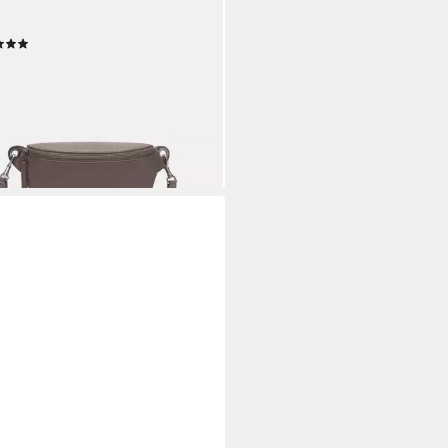
eräumige Gürteltasche aus
fsleder
(1)
90 €
rbar - in 2-3 Werktagen bei dir
+12