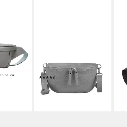
ITALYSHOP24
PICA
Bauchtasche Damen Leder
Umh
Gürteltasche Hüfttasche CrossBody
Bag 
ab 1
Bag, als Schultertasche, CrossOver,
Umhängetasche tragbar
-22
en bei dir
(3)
liefe
44,95 €
UVP
59,95 €
-25%
lieferbar - in 2-3 Werktagen bei dir
+18