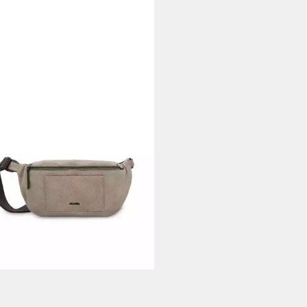
RD
ängetasche PICARD Crossbody
Casual aus Echtleder
08,66 €
UVP
139,00 €
%
rbar - in 2-3 Werktagen bei dir