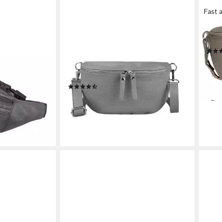
Fast 
ITALYSHOP24
BRUN
" Gürteltasche
Bauchtasche Damen Leder
Gürt
sche
Gürteltasche Hüfttasche CrossBody
49,9
Bag, als Schultertasche, CrossOver,
-44
Umhängetasche tragbar
liefe
en bei dir
(3)
44,95 €
UVP
59,95 €
-25%
lieferbar - in 2-3 Werktagen bei dir
+18