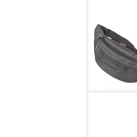
STILORD
Bauchtasche "Lormeva
Leder Cross-Body Ta
54,90 €
UVP
67,90 €
-19%
lieferbar - in 2-3 Werktag
+3