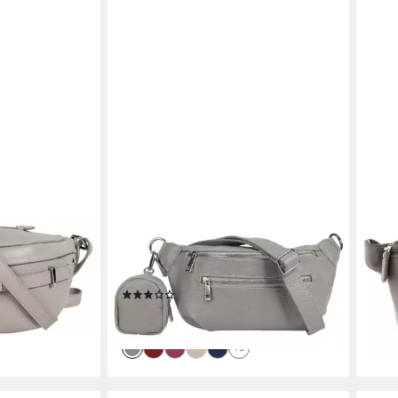
SAMANTHA LOOK
PICA
der, Made in
Gürteltasche, echt Leder, Made in
Gürt
Italy
Rind
(4)
99,9
49,95 €
en bei dir
liefe
lieferbar - in 6-8 Werktagen bei dir
+3