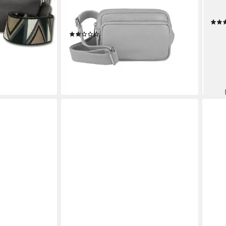
Gürteltasche,
Gürteltasche Hüfttasche CrossBody
M, G
 Tasche
Handytasche, als Schultertasche,
Scha
arbig, Made-In
Bodybag, Umhängetasche tragbar
159,
(1)
liefe
62,95 €
UVP
89,95 €
en bei dir
-30%
lieferbar - in 2-3 Werktagen bei dir