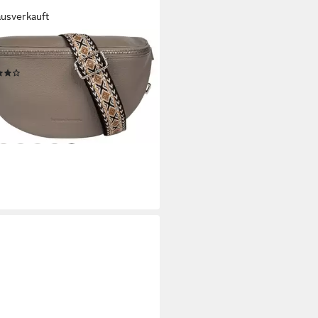
ausverkauft
O BANANI
eltasche, echt Leder
(3)
5 €
UVP
89,90 €
%
rbar - in 6-8 Werktagen bei dir
+1