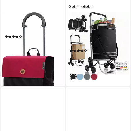
Sehr beliebt
ANDERSEN
JUSKYS
Einkaufstrolley Scala Shopper
Einkaufstrolley 3in1, 56 l, mit
Hera, 47 l, Tragkraft 40 kg
Treppensteiger (6 Rollen),
(111)
klappbar und modern, mit
ab 59,95 €
Kühlfach
lieferbar - in 3-4 Werktagen bei dir
(71)
29,74 €
34,99 €
-15%
lieferbar - in 3-4 Werktagen bei dir