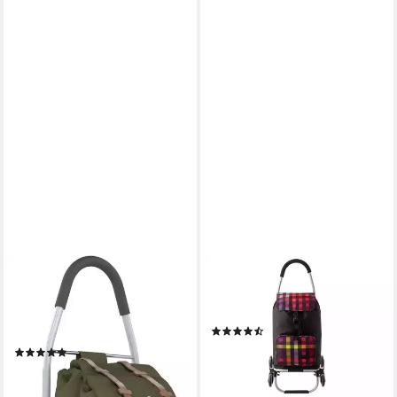
BISCHOF
FRANKY
Einkaufstrolley Rasant, 50 l,
Einkaufstrolley Einkaufstrolley
wasserdichte Tasche aus
ER3, 43 l, Treppensteiger
(2)
Polyester
59,99 €
99,95 €
(1)
57,49 €
UVP
69,99 €
-40%
lieferbar - in 4-5 Werktagen bei dir
-18%