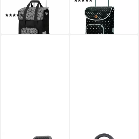
(53)
GERMANY, 45 l, mit großem
84,95 €
Thermofach
lieferbar - in 2-3 Werktagen bei dir
(85)
154,95 €
lieferbar - in 2-3 Werktagen bei dir