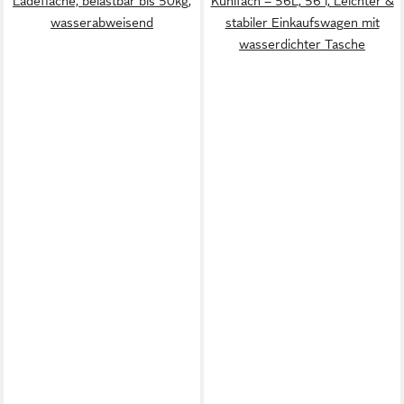
Ladefläche, belastbar bis 50kg,
Kühlfach – 56L, 56 l, Leichter &
wasserabweisend
stabiler Einkaufswagen mit
wasserdichter Tasche