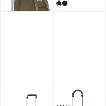
lieferbar - in 3-4 Werktagen bei dir
ANDERSEN
ANDERSEN
Einkaufstrolley Royal
Einkaufstrolley Scala Shopper
Shopper®, MADE IN
Ole, MADE IN GERMANY, 41 l