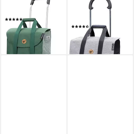
ANDERSEN
ANDERSEN
Einkaufstrolley Royal Shopper
Einkaufstrolley Scala Sh. Milla,
Liska, 56 l
54 l, (Treppensteiger),
(78)
Tragkraft 40 kg, 54 Liter
164,95 €
(15)
lieferbar - in 3-4 Werktagen bei dir
109,95 €
lieferbar - in 2-3 Werktagen bei dir