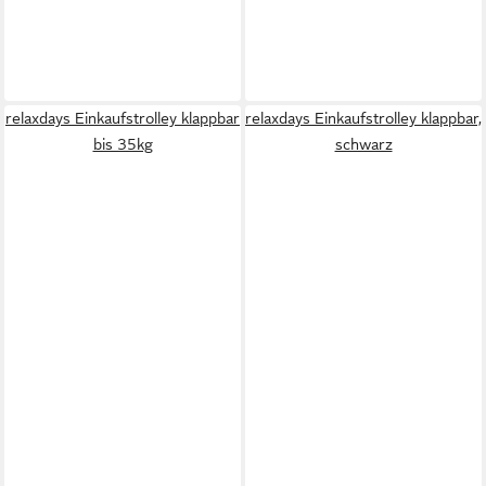
relaxdays Einkaufstrolley klappbar
relaxdays Einkaufstrolley klappbar,
bis 35kg
schwarz