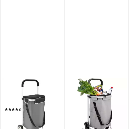
BREMERMANN
BREMERMANN
Einkaufstrolley BRINKUM - 45
Einkaufstrolley Einkaufstrolley
L Kapazität, Handwagen,
DREBBER - 45 L Kapazität,
Einkaufswagen in grau, 45 l
grau, 45 l
(24)
61,99 €
UVP
80,99 €
52,99 €
UVP
66,99 €
-23%
-21%
lieferbar - in 2-3 Werktagen bei dir
lieferbar - in 2-3 Werktagen bei dir