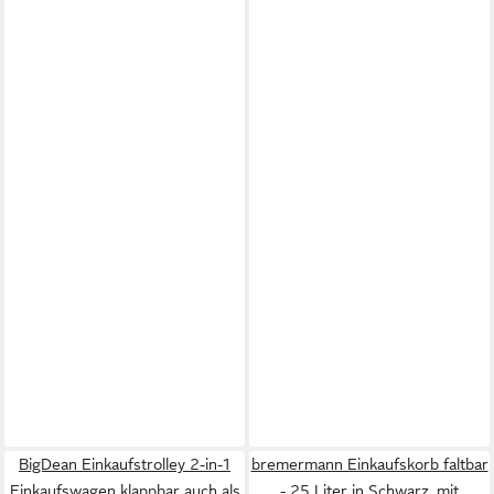
BigDean Einkaufstrolley 2-in-1
bremermann Einkaufskorb faltbar
Einkaufswagen klappbar auch als
- 25 Liter in Schwarz, mit