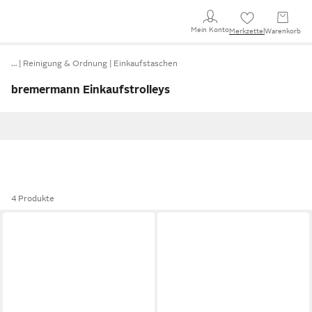
Mein Konto
Merkzettel
Warenkorb
…
Reinigung & Ordnung
Einkaufstaschen
bremermann Einkaufstrolleys
4 Produkte