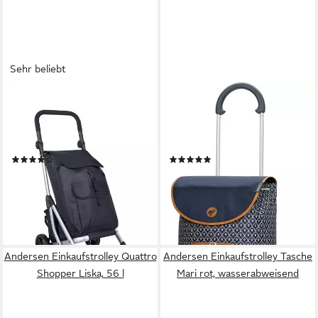
Sehr beliebt
GOLDHOFER
ANDERSEN
Einkaufstrolley Robuste &
Einkaufstrolley Scala Sh.
leichte Aluminium Trolleys mit
Famke, 47 l, (Treppensteiger),
Kühl- und Stufenfunktion
Tragkraft 40 kg
(34)
(15)
39,90 €
124,95 €
UVP
59,90 €
leider ausverkauft
-33%
lieferbar - in 2-3 Werktagen bei dir
+1
Andersen Einkaufstrolley Quattro
Andersen Einkaufstrolley Tasche
Shopper Liska, 56 l
Mari rot, wasserabweisend