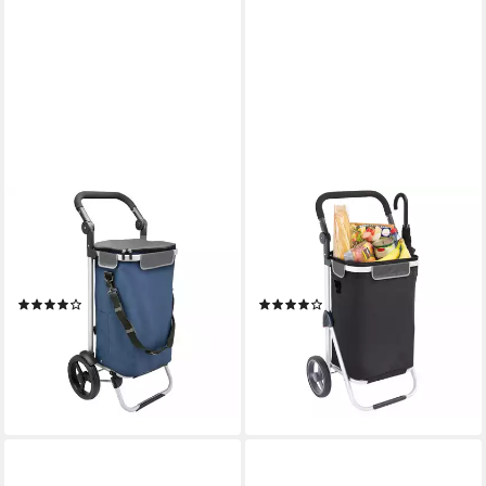
BREMERMANN
BREMERMANN
Einkaufstrolley Einkaufstrolley
Einkaufstrolley Einkaufstrolley
JEEBEL, Einkaufswagen mit
RIEDE faltbar schwarz,
abnehmbarer Tasche, blau
verstellbarer Griff
(11)
(1)
52,99 €
67,99 €
UVP
68,99 €
UVP
88,99 €
-23%
-24%
lieferbar - in 2-3 Werktagen bei dir
lieferbar - in 2-3 Werktagen bei dir