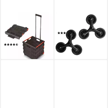
SPETEBO
ELUNO
Einkaufstrolley Einkaufs
Ersatzrad 2er SET für
Trolley m. Rädern + Griff - 35
Einkaufstrolley OKEL (2 St)
(2)
L, 35.00 l, Transport Box
25,99 €
UVP
33,99 €
Wagen Korb faltbar
(13,00 €/ 1 Stk)
(2)
-24%
27,95 €
lieferbar - in 2-3 Werktagen bei dir
lieferbar - in 3-4 Werktagen bei dir