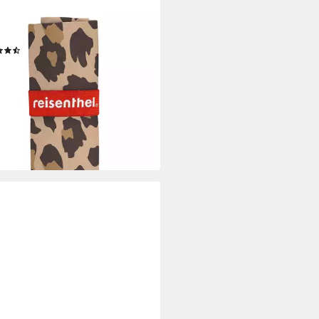
ENTHEL®
per, Polyester
(14)
 €
rbar - in 2-3 Werktagen bei dir