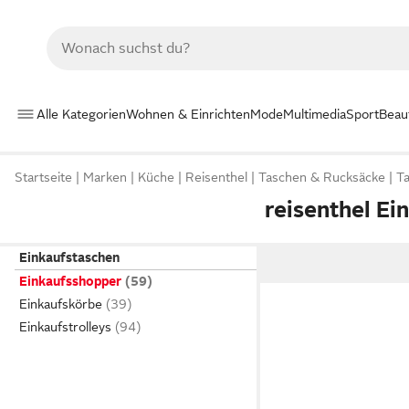
Alle Kategorien
Wohnen & Einrichten
Mode
Multimedia
Sport
Beau
Startseite
Marken
Küche
Reisenthel
Taschen & Rucksäcke
T
reisenthel E
Einkaufstaschen
Einkaufsshopper
Einkaufskörbe
Einkaufstrolleys