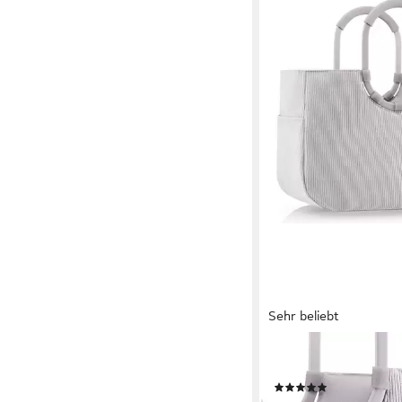
Sehr beliebt
REISENTHEL®
Shopper, PET
(275)