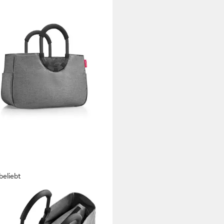
beliebt
ENTHEL®
aufsshopper loopshopper M, 12 l,
usnehmbare Innentasche,