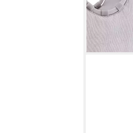
ab 46,60 €
lieferbar - in 2-3 Werktag
+49