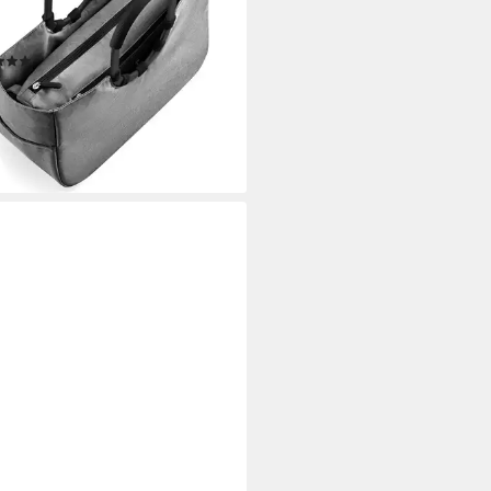
dfüße, Innentasche
verschluss
(275)
3,76 €
UVP
54,95 €
%
rbar - in 3-4 Werktagen bei dir
+49