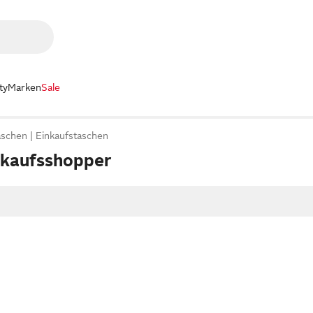
ty
Marken
Sale
aschen
Einkaufstaschen
inkaufsshopper