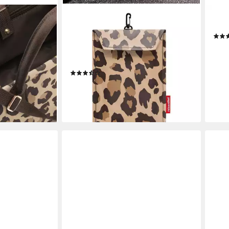
REISENTHEL®
REIS
 shopper XS, 4
Reisetasche MINI MAXI
Shop
rschluss,
TRAVELBAG, 30 Liter, Braun, Beige,
9,06
hulterriemen
recyceltes Polyester,
liefe
Wasserabweisend, B 65 x H 41 x T
€
(5)
26 cm
ab 21,13 €
lieferbar - in 2-3 Werktagen bei dir
en bei dir