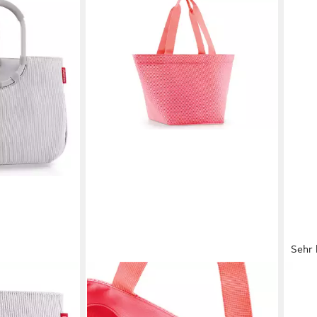
Sehr 
REISENTHEL®
REIS
Einkaufsshopper shopper M mesh
Eink
coral
Hera