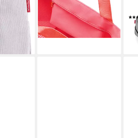
ab 19,93 €
Stan
en bei dir
lieferbar - in 2-3 Werktagen bei dir
Reiß
ab 4
-20
liefe