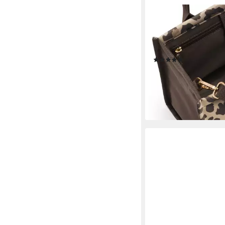
REISENTHEL®
Einkaufsshopper daily
l, Metalldruckknopf-Ve
längenverstellbare Sc
(105)
ab 35,54 €
UVP
44,95 
-21%
lieferbar - in 4-5 Werktag
+28