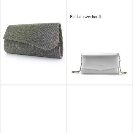
Fast ausverkauft
WHITE LADY
EXPATRIÉ
Clutch Julia zweifarbige
Clutch Camille Handtasche,
Glitter-Clutch
Elegante Abendtasche für
59,99 €
Hochzeit, Abschlussball oder
lieferbar - in 3-4 Werktagen bei dir
Party
39,95 €
lieferbar - in 3-4 Werktagen bei dir