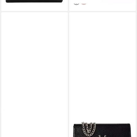
CASPAR
VALENTINO BAGS
Clutch Leder Envelope
Clutch Divina, Kunstleder
(35)
Abendtasche Damen Tasche -
ab 54,57 €
UVP
79,99 €
PREMIUM LINE- Modell