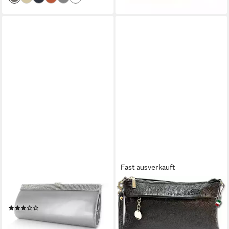
Fast ausverkauft
WHITE LADY
FLORENCE
Clutch Lena Lackleder Clutch
Clutch Florence Damen
(1)
Clutch Leder Tasche (Clutch,
59,99 €
Clutch), Damen Tasche
lieferbar - in 3-4 Werktagen bei dir