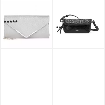
TAMARIS
TAMARIS
Clutch TAS Amalia,
Clutch Yuna (Set), Damen
Kunstleder
Umhängetasche, Clutch Bag,
(12)
metallic
29,45 €
(1)
lieferbar - in 2-3 Werktagen bei dir
14,95 €
29,95 €
+1
-50%
lieferbar - in 3-4 Werktagen bei dir