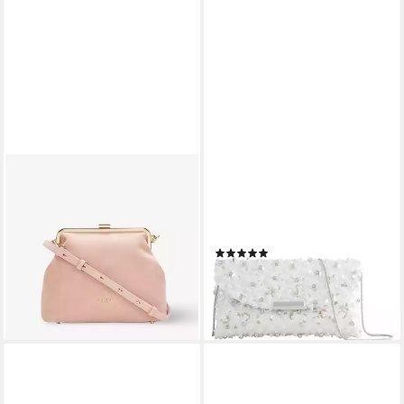
GLAMIRA
NEXT
Clutch Glamouré Soir Rosé
Clutch Clutch-Tasche mit
Clutch (1-tlg), echt Leder, mit
abnehmbarer Umhängekette
abnehmbarem, verstellbarem
(1-tlg)
(1)
Schultergurt
49,00 €
313,65 €
369,00 €
lieferbar - in 2-3 Werktagen bei dir
-15%
lieferbar - in 2-3 Werktagen bei dir