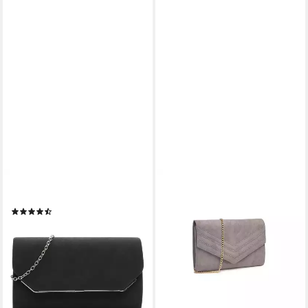
TAMARIS
MISS LULU
Clutch TAS Amalia
Clutch Damen Elegante
(10)
Abendtasche Umschlag
25,00 €
UVP
29,95 €
Umhängetasche Crossbody
-17%
mit Kette
lieferbar - in 2-3 Werktagen bei dir
21,91 €
57,99 €
-62%
lieferbar - in 2-3 Werktagen bei dir