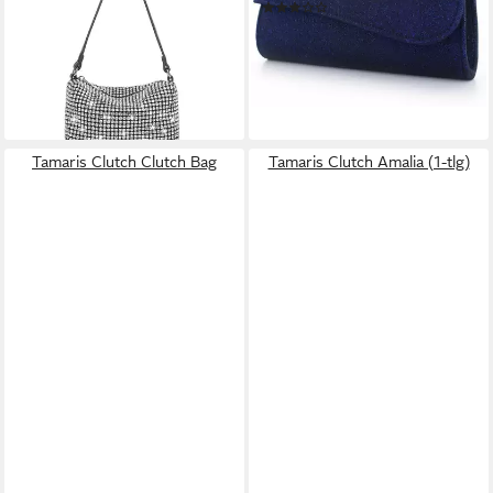
(1)
Kristallbesatz & abnehmbarer
59,99 €
Kette, Silber
lieferbar - in 3-4 Werktagen bei dir
25,59 €
39,99 €
-36%
lieferbar - in 2-3 Werktagen bei dir
Tamaris Clutch Clutch Bag
Tamaris Clutch Amalia (1-tlg)