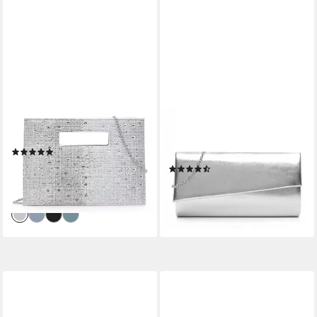
TAMARIS
TAMARIS
Clutch Rhinestone Clutch
Clutch TAS Amalia,
(2)
Polyurethan
42,46 €
UVP
49,95 €
(11)
29,24 €
-15%
lieferbar - in 2-3 Werktagen bei dir
lieferbar - in 2-3 Werktagen bei dir
+5