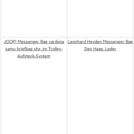
JOOP! Messenger Bag cardona
Leonhard Heyden Messenger Bag
samu briefbag shz, im Trolley-
Den Haag, Leder
Aufsteck-System