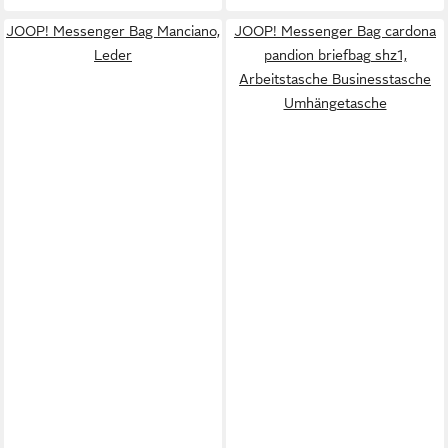
JOOP! Messenger Bag Manciano,
JOOP! Messenger Bag cardona
Leder
pandion briefbag shz1,
Arbeitstasche Businesstasche
Umhängetasche