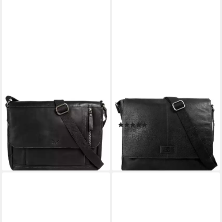
SANSIBAR
BODENSCHATZ
Messenger Bag, echt Leder
Messenger Bag, echt Leder
(1)
199,95 €
179,95 €
lieferbar - in 1-2 Werktagen bei dir
lieferbar - in 6-8 Werktagen bei dir