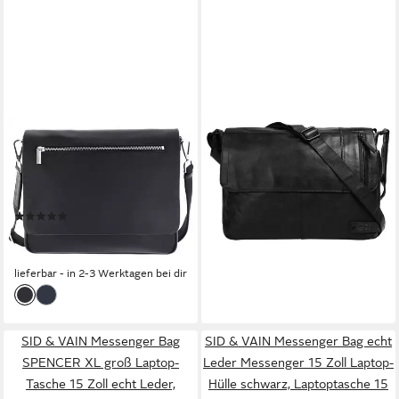
LEONHARD HEYDEN
SPIKES & SPARROW
Umhängetasche
Messenger Bag, echt Leder
169,95 €
Umhängetasche 7217 (Set, 2-
lieferbar - in 1-2 Werktagen bei dir
tlg), aus echtem Rindsleder
(1)
ab 171,27 €
UVP
239,00 €
-28%
lieferbar - in 2-3 Werktagen bei dir
SID & VAIN Messenger Bag
SID & VAIN Messenger Bag echt
SPENCER XL groß Laptop-
Leder Messenger 15 Zoll Laptop-
Tasche 15 Zoll echt Leder,
Hülle schwarz, Laptoptasche 15