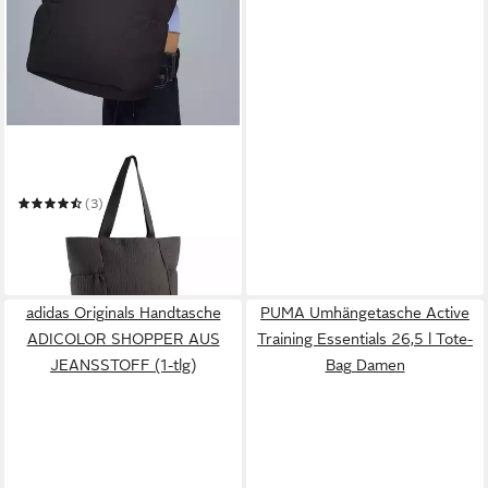
PUMA
Shopper UP SHOPPER
(3)
29,99 €
UVP
39,95 €
-25%
in 1-2 Werktagen bei dir
adidas Originals Handtasche
PUMA Umhängetasche Active
ADICOLOR SHOPPER AUS
Training Essentials 26,5 l Tote-
JEANSSTOFF (1-tlg)
Bag Damen