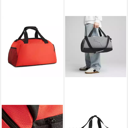
PUMA
PUMA
Sporttasche TEAMGOAL
Sporttasche PUMA Buzz
TEAMBAG S
Heather 35L Kleine
Sporttasche Erwachsene