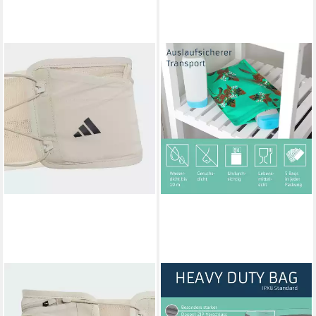
ADIDAS TERREX
NOAKS
Laufgürtel TERREX
Packsack Noags Bag, Flower
16,95 €
XPERIOR TRAIL RUNNING