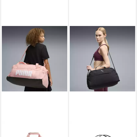
PUMA
PUMA
Sporttasche Challenger 58L
Sporttasche Active Training