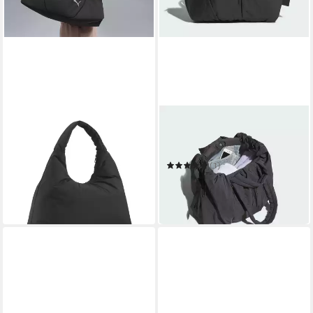
PUMA
ADIDAS SPORTSWEAR
Handtasche HER 14 l Große
Handtasche MUST HAVES
Prism-Bag Damen
TRAGETASCHE
37,95 €
(1)
in 3-4 Werktagen bei dir
38,99 €
UVP
50,00 €
-22%
in 1-2 Werktagen bei dir