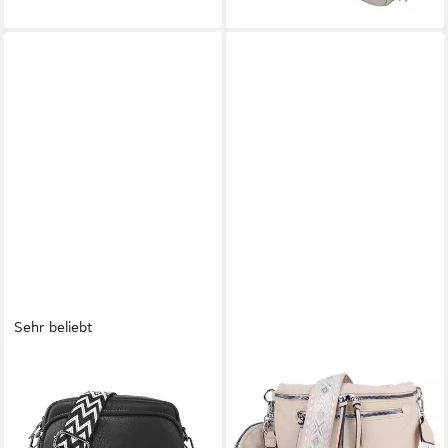
Sehr beliebt
TAN.TOMI
MIRROSI
Umhängetasche Damen
Bauchtasche Damen Taschen,
Handy Umhängetasche
Umhängetasche, Brusttasche,
Echtes Crossbody Bag Damen
30x20x9cm Veganes Leder