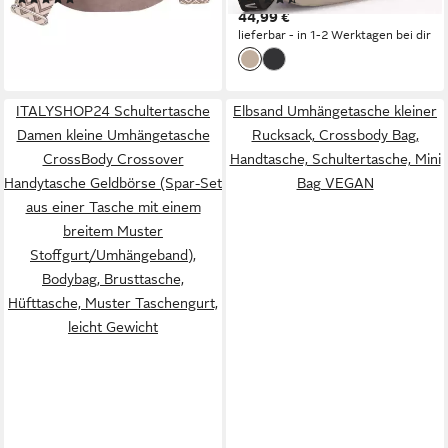
Anlass (1 Tasche & 2 Gurte),
Umhängen aus weichem
45,95 €
44,99 €
UVP
54,95 €
3 Größen auswählbar),
Material VEGAN
lieferbar - in 1-2 Werktagen bei dir
-16%
Crossbody Bag,
lieferbar - in 2-3 Werktagen bei dir
gemusterten& verstellbaren
Schulterriemen
ITALYSHOP24 Schultertasche
Elbsand Umhängetasche kleiner
Damen kleine Umhängetasche
Rucksack, Crossbody Bag,
CrossBody Crossover
Handtasche, Schultertasche, Mini
Handytasche Geldbörse (Spar-Set
Bag VEGAN
aus einer Tasche mit einem
breitem Muster
Stoffgurt/Umhängeband),
Bodybag, Brusttasche,
Hüfttasche, Muster Taschengurt,
leicht Gewicht