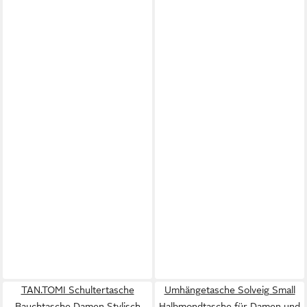
TAN.TOMI Schultertasche
Umhängetasche Solveig Small
Bauchtasche Damen Stylisch
Halbmondtasche für Damen und