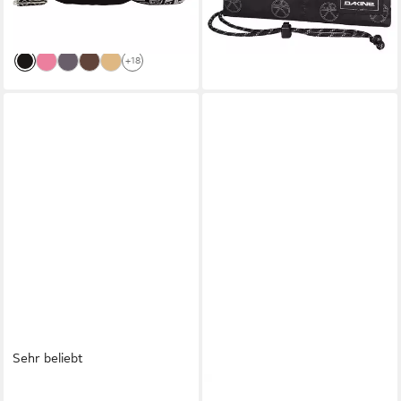
Bohemian gemusterten&
-36%
verstellbaren Schulterriemen
lieferbar - in 2-3 Werktagen bei dir
+18
Sehr beliebt
MIRROSI
MIRROSI