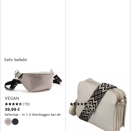
Sehr beliebt
ELBSAND
ADEL BAGS
Bauchtasche Umhängetasche,
Schultertasche MARA
Crossbody Bag, Gürteltasche,
Umhängetasche für Damen,
Brusttasche, Hüfttasche
Schultertasche aus Echtleder,
VEGAN
hergestellt in Italien, mit 2
(70)
(68)
Riemen
39,99 €
79,90 €
99,90 €
lieferbar - in 1-2 Werktagen bei dir
-20%
lieferbar - in 3-4 Werktagen bei dir
+7