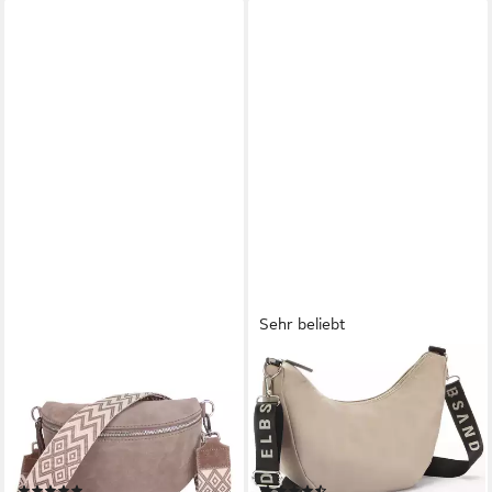
Sehr beliebt
MIRROSI
ELBSAND
Bauchtasche Damen,
Umhängetasche Hobo-Tasche,
Echtleder,Leder, Made in Italy,
Schultertasche, Minibag,
Umhängetasche, Brusttasche,
Henkeltasche, Crossbody Bag,
(Schultertasche für jeden
Handtasche Damen zum
(1)
(36)