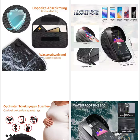
ECENCE
ROCKBROS
Handytasche 2x RFID
Handytasche Fahrrad
Strahlenschutz-Tasche Handy
Lenkertasche Lenker
Smartphone (2-tlg)
wasserdichte Handyhalterung,
(5)
für Smartphone bis zu 6.5