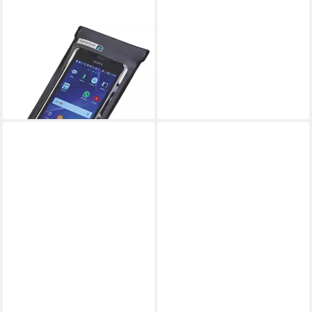
PROPHETE
Smartphonetasche
ab 14,49 €
UVP
18,89 €
-23%
lieferbar - in 6-8 Werktagen bei dir