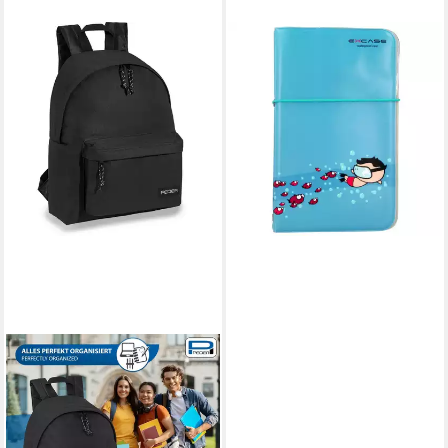
Handytasche Wasserdichte
Handyhülle für Smartphone
Abnehmbares Umhängeband
Schutz (Wallet Case)
16,51 €
lieferbar - in 2-3 Werktagen bei dir