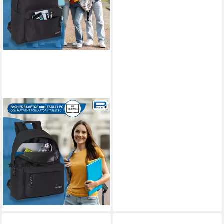
PEDEA
Freizeitrucksack STYLE
Daypack für Damen & Herren
(13,3 Zoll (33,8 cm),
gepolstert, wasserabweisend
(1)
ab 25,60 €
lieferbar - in 5-6 Werktagen bei dir