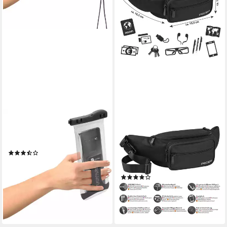
CELLULARLINE
PEDEA
Backcover Voyager
Bauchtasche Gürteltasche,
waterproof case universal
flexibel, wasserabweisend,
(2)
RFID/NFC - Schutz integriert,
ab 18,03 €
wasserabweisend
lieferbar - in 5-6 Werktagen bei dir
(7)
23,39 €
lieferbar - in 5-6 Werktagen bei dir