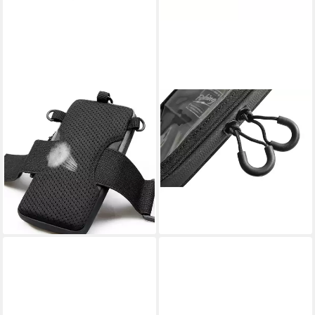
WOZINSKY
HEARTY RISE
Handytasche WSDB-B,
Handytasche Hearty Rise
Wasserdichte Armband
Touch Screen Handytasche
Handytasche 86 g leicht,
Portemonnaie Wasserfest
22,42 €
verstellbar
lieferbar - in 4-5 Werktagen bei dir
9,95 €
UVP
14,95 €
-33%
lieferbar - in 4-5 Werktagen bei dir