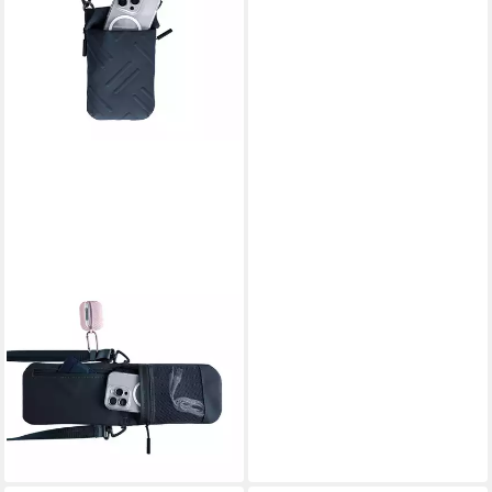
MUTURAL
Handytasche Outdoor faltbare
Handy-Umhängetasche,
wasserfest, mit Innentaschen
19,59 €
27,99 €
-30%
lieferbar in 2 Wochen