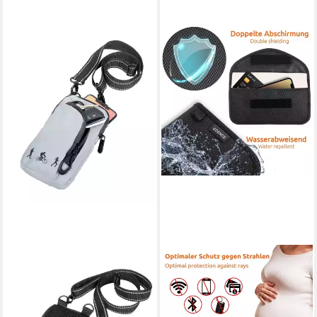
TROIKA
ECENCE
Handytasche zum umhängen
Handytasche 2x RFID
BLUE CYCLE SMARTBAG aus
Strahlenschutz-Tasche Handy
recyceltem Meeresplastik,
Smartphone (2-tlg)