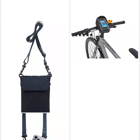
PROPHETE
Smartphonetasche
(3)
ab 15,99 €
UVP
18,49 €
-14%
lieferbar - in 6-8 Werktagen bei dir