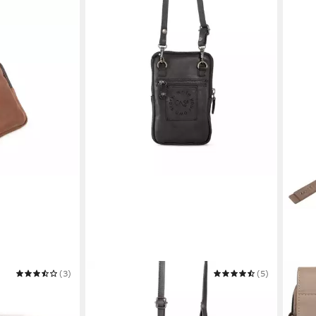
(3)
CAS8
(5)
BUGA
ndytasche
Handytasche Cas8 Handytasche
Umhä
54,9
e für Handys
LOLA - Tasche zum Umhängen,