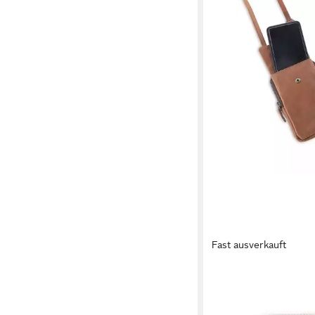
Fast ausverkauft
CAS8
Handytasche Cas8 Ha
LILLY - Umhängetasch