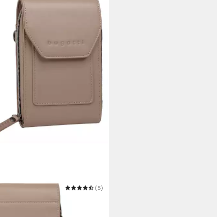
TTI
(5)
ngetasche ALMATA
5 €