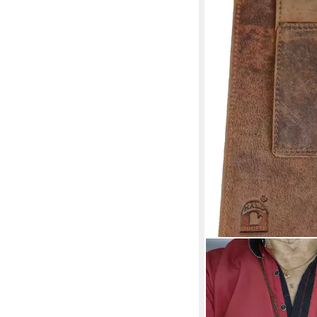
EINKAUFSZAUBER
Handytasche Echt Led
Smartphone Gürteltas
29,50 €
in 3-4 Werktagen bei dir