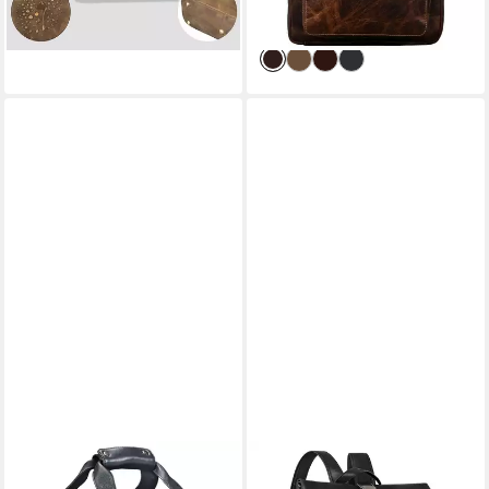
-13%
lieferbar - in 2-3 Werktagen bei dir