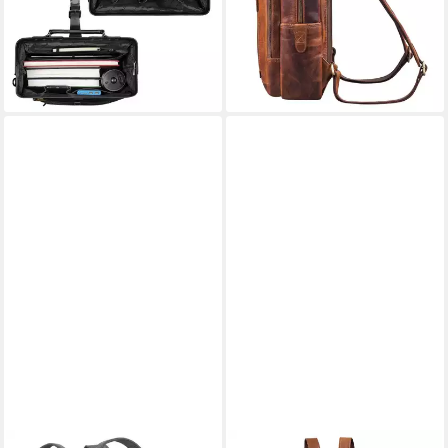
149,90 €
147,90 €
UVP
174,90 €
UVP
174,90 €
-14%
-15%
lieferbar - in 2-3 Werktagen bei dir
lieferbar - in 2-3 Werktagen bei dir
+2