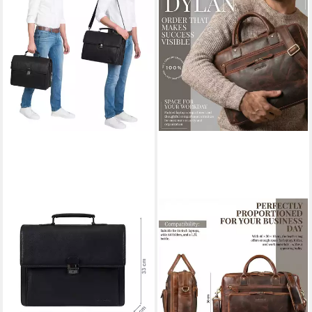
STILORD
STILORD
Laptoptasche "Stanley"
Laptoptasche "Dylan" Große
Aktentasche Herren Leder
Business Aktentasche Herren
mit Schloss für Laptop bis 17
Echtleder 16 Zoll & A4
159,90 €
Zoll
UVP
169,90 €
179,90 €
UVP
214,90 €
-6%
lieferbar - in 2-3 Werktagen bei dir
-16%