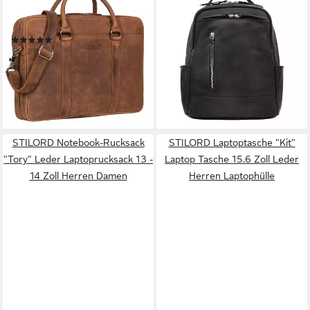
Laptoptasche "Caleb" Laptop
Notebook-Rucksack "Aiden"
Tasche 16 Zoll Leder Vintage
Moderner Vintage Leder
(1)
Rucksack Unisex mittel-groß
189,90 €
UVP
229,90 €
109,00 €
UVP
124,90 €
-17%
-13%
lieferbar - in 2-3 Werktagen bei dir
lieferbar - in 2-3 Werktagen bei dir
STILORD Notebook-Rucksack
STILORD Laptoptasche "Kit"
"Tory" Leder Laptoprucksack 13 -
Laptop Tasche 15.6 Zoll Leder
14 Zoll Herren Damen
Herren Laptophülle