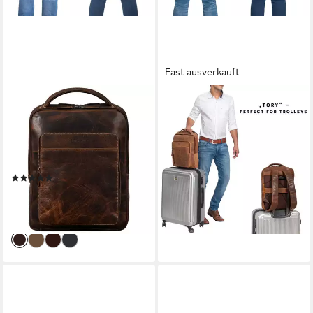
Fast ausverkauft
STILORD
STILORD
Notebook-Rucksack "Nicky"
Notebook-Rucksack "Tory"
Laptoprucksack 13 Zoll aus
Leder Laptoprucksack 13 - 14
echtem Leder Mittel-Groß
Zoll Herren Damen
129,00 €
Unisex
UVP
139,00 €
(3)
-7%
129,90 €
UVP
149,90 €
lieferbar - in 2-3 Werktagen bei dir
-13%
lieferbar - in 2-3 Werktagen bei dir