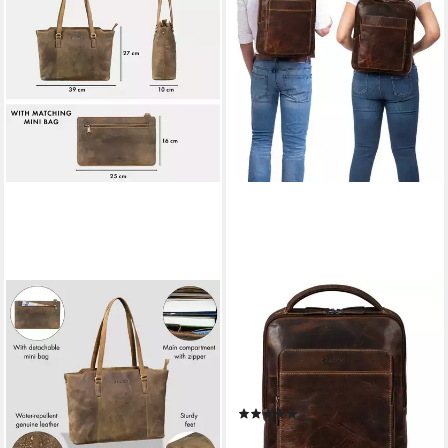
STILORD
STILORD
Laptoptasche "Livia" Leder
Notebook-Rucksack "Nicky"
Shopper Tasche Damen Groß
Laptoprucksack 13 Zoll aus
2-teiliges Set mit Clutch
echtem Leder Mittel-Groß
139,90 €
UVP
159,90 €
Unisex
(3)
-13%
129,90 €
UVP
149,90 €
lieferbar - in 2-3 Werktagen bei dir