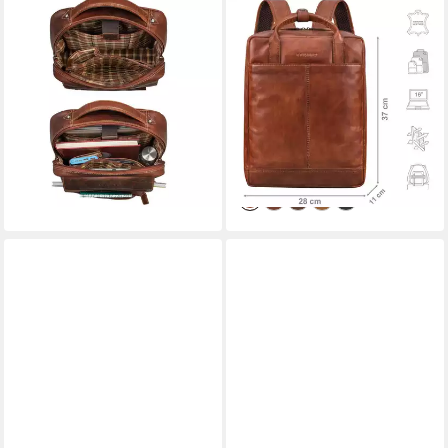
STILORD
STILORD
Notebook-Rucksack "Heiko"
Notebook-Rucksack "Bobbie"
Leder Laptop Rucksack 15.6
Lederrucksack für Herren
Zoll Vintage
Rucksacktasche Damen 16
139,00 €
UVP
159,90 €
Zoll Laptop
149,90 €
-13%
UVP
174,90 €
lieferbar - in 2-3 Werktagen bei dir
-14%
lieferbar - in 2-3 Werktagen bei dir