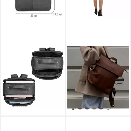
STILORD
STILORD
Notebook-Rucksack "Pietro"
Notebook-Rucksack "Charlie"
Business Lederrucksack Groß
Vintage Lederrucksack Braun
159,90 €
UVP
189,90 €
Damen Herren 13,3 Zoll
-16%
Echtleder
lieferbar - in 2-3 Werktagen bei dir
129,90 €
UVP
149,90 €
-13%
lieferbar - in 2-3 Werktagen bei dir
+1