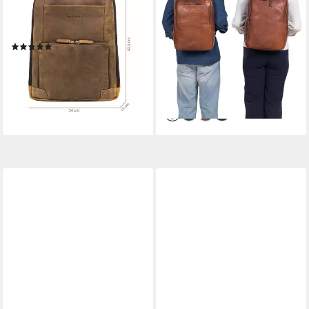
Notebook-Rucksack "Harlow"
Notebook-Rucksack "Sören"
Leder Rucksack für Herren
Business Rucksack Leder mit
XL
Laptop-Fach 15 - 16 Zoll
(2)
Leder
159,00 €
139,90 €
UVP
174,90 €
lieferbar - in 2-3 Werktagen bei dir
-20%
+1
lieferbar - in 2-3 Werktagen bei dir