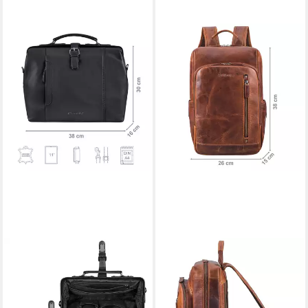
STILORD
STILORD
Handtasche "Casey" Vintage
Notebook-Rucksack
Handtasche Leder Damen
"Johnson" Lederrucksack
Herren Arzttasche
Herren Business