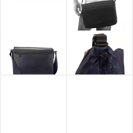
JOOP!
JOOP!
Schultertasche manciano
Messenger Bag lanciano
nevio messenger mhf
nevio messenger mhf
ab 206,10 €
139,95 €
UVP
229,00 €
in 1-2 Werktagen bei dir
-10%
in 1-2 Werktagen bei dir