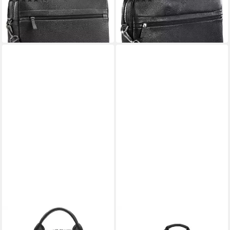
ab 314,10 €
ab 249,67 €
UVP
349,00 €
UVP
329,00 €
-10%
-24%
in 1-2 Werktagen bei dir
in 2-3 Werktagen bei dir