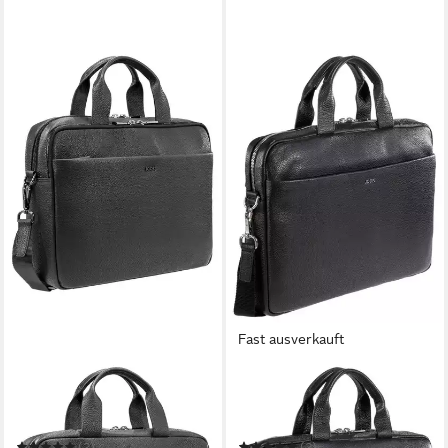
Fast ausverkauft
JOOP!
JOOP!
Messenger Bag cardona
Messenger Bag cardona
pandion briefbag mhz
pandion briefbag shz 2
(2)
(2)