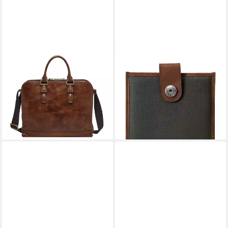
FOSSIL
FOSSIL
Businesstasche Dillon
Tablettasche Schutzhülle
159,60 €
UVP
399,00 €
Canvas Stoff Textil Braun -
-60%
ML1463348
lieferbar - in 2-3 Werktagen bei dir
14,95 €
35,64 €
-58%
lieferbar - in 2-3 Werktagen bei dir