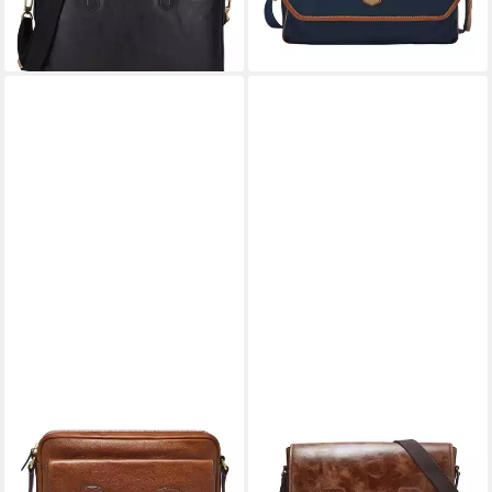
lieferbar - in 2-3 Werktagen bei dir
lieferbar - in 2-3 Werktagen bei dir
FOSSIL
FOSSIL
Umhängetasche Bennett
Laptoptasche Greenville
174,37 €
179,60 €
UVP
329,00 €
UVP
449,00 €