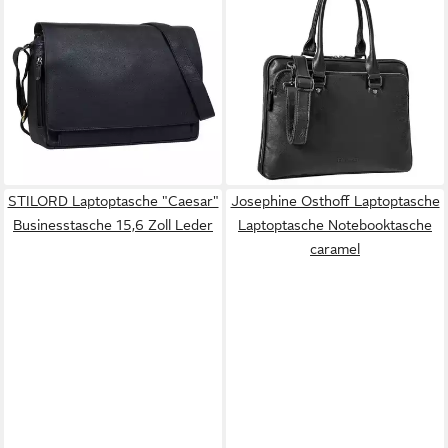
Laptoptasche "Tom" Vintage
Laptoptasche "Joanna"
Leder Umhängetasche
Laptoptasche Damen Elegant
147,90 €
Leder
lieferbar - in 2-3 Werktagen bei dir
139,90 €
UVP
159,90 €
+12
-13%
lieferbar - in 2-3 Werktagen bei dir
STILORD Laptoptasche "Caesar"
Josephine Osthoff Laptoptasche
Businesstasche 15,6 Zoll Leder
Laptoptasche Notebooktasche
caramel