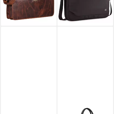
lieferbar - in 2-3 Werktagen bei dir
-17%
lieferbar - in 2-3 Werktagen bei dir
STILORD
STILORD