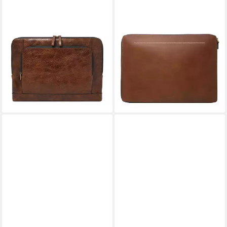
FOSSIL
FOSSIL
Laptop-Hülle Dillon
Laptop-Hülle Westover
129,00 €
127,00 €
UVP
169,00 €
UVP
169,00 €
-24%
-25%
lieferbar - in 2-3 Werktagen bei dir
lieferbar - in 2-3 Werktagen bei dir