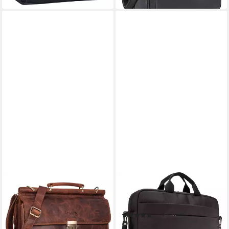
STILORD
CASE LOGIC
Laptoptasche "Stephan"
Laptoptasche Advantage
Laptoptasche 15,6 Zoll
Laptop Attache Black
(2)
Herren Leder
ab 39,99 €
189,90 €
UVP
229,90 €