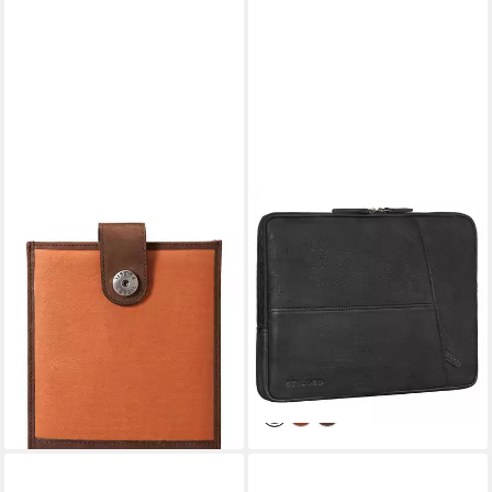
FOSSIL
STILORD
Tablettasche Textil Leder
Laptoptasche "Cannes"
Braun - ML1463220
Vintage Laptophülle 15 15.6
14,98 €
29,95 €
16" Leder Herren Laptop-
-50%
Tasche
lieferbar - in 2-3 Werktagen bei dir
89,90 €
UVP
99,90 €
-10%
lieferbar - in 2-3 Werktagen bei dir