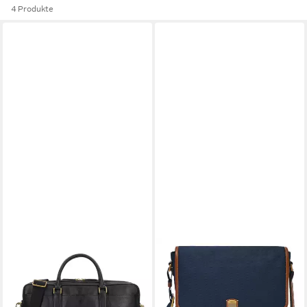
4 Produkte
FOSSIL
FOSSIL
Aktentasche Asher, Leder
Umhängetasche Hayes
ab 357,57 €
176,79 €
UVP
449,00 €
UVP
249,00 €
-20%
-29%