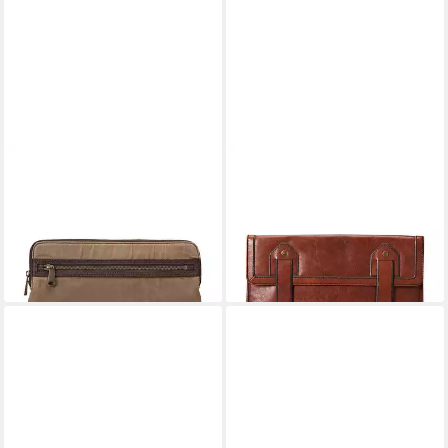
FOSSIL
FOSSIL
Tablettasche Leder Stoff
Tablettasche Tasche Leder
Braun - MLG0111250
Stoff Braun - ML1374200
29,50 €
39,98 €
59,00 €
79,95 €
-50%
-50%
lieferbar - in 2-3 Werktagen bei dir
lieferbar - in 2-3 Werktagen bei dir