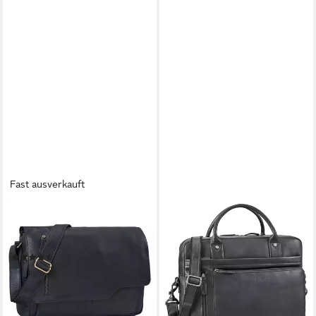
Fast ausverkauft
STILORD
STILORD
Laptoptasche "Marlon"
Laptoptasche "Jared"
Ledertasche Herren Business
Einzigartige Leder
(3)
Laptoptasche 15,6 Zoll
139,90 €
129,90 €
lieferbar - in 2-3 Werktagen bei dir
lieferbar - in 2-3 Werktagen bei dir
+7