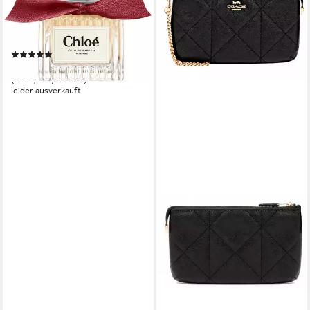
Eau de Parfum Chloé LEau de
Parfum Intense, Glasflakon,
Parfüm EDP, Damenduft
(2)
560,18 €
(1.120,36 €/ 100 ml)
leider ausverkauft