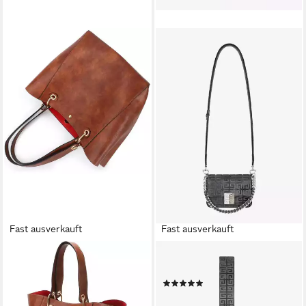
Fast ausverkauft
Fast ausverkauft
LUXUSKOLLEKTION
GIVENCHY
Shopper Damen
Umhängetasche small 4G bag
(1)
Henkeltaschen Leder Groß
890,00 €
UVP
2.100,00 €
Kapazität Shopper Tasche