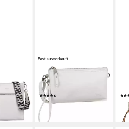
Fast ausverkauft
GABOR
GAB
(Set, 2 Teile),
Abendtasche Emmy, aus weichem
Shop
Gurtband und
Lederimitat als praktisch lässige "Bag
char
in Bag" tragbar
und 
(13)
49,99 €
63,0
en bei dir
lieferbar - in 1-2 Werktagen bei dir
liefe