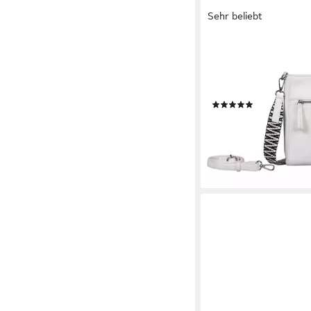
Sehr beliebt
GABOR
Umhängetasche Silena 
hochwertig gewebte 
ein filigranes Logo
(45)
54,00 €
lieferbar - in 1-2 Werktag
+2