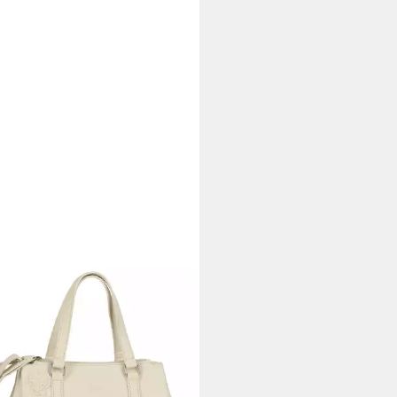
OR
per Jovita, mit verspielten 3D-
en auf weich genarbtem
rimitat
3 €
UVP
79,99 €
%