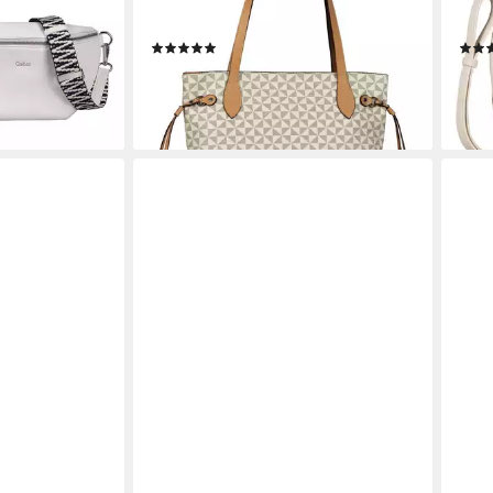
ein filigranes
charakteristischem All-Over-Druck
gena
und Metall Logo
raff
(23)
63,00 €
45,9
en bei dir
lieferbar - in 1-2 Werktagen bei dir
liefe