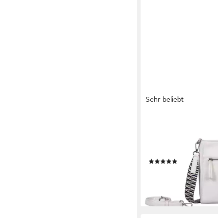
Sehr beliebt
GABOR
Umhängetasche Silena 
hochwertig gewebte 
ein filigranes Logo
(45)
54,00 €
lieferbar - in 1-2 Werktag
+2