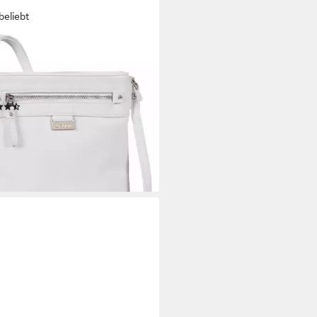
beliebt
OR
ngetasche Ina, aus griffigem
rimitat, handlich und superleicht
den Alltag
(44)
5 €
UVP
49,99 €
rbar - in 1-2 Werktagen bei dir