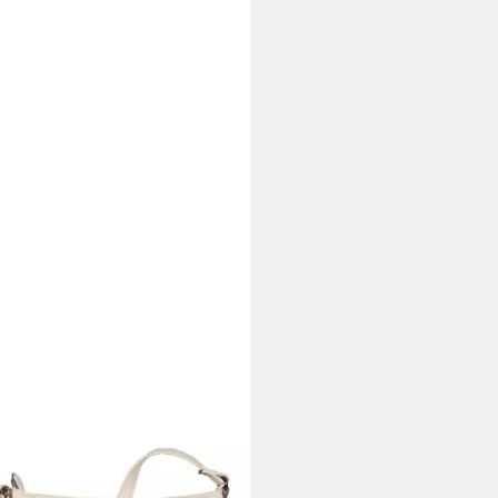
OR
ngetasche Malu, aus weichem