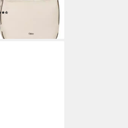
rbtem Lederimitat mit
inierten Cut-Outs
(29)
9 €
rbar - in 1-2 Werktagen bei dir