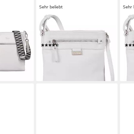
Sehr beliebt
Sehr 
GABOR
GAB
(Set, 2 Teile),
Umhängetasche Ina, aus griffigem
Umhä
Gurtband und
Lederimitat, handlich und superleicht
Lede
für den Alltag
für 
(44)
41,05 €
41,0
UVP
49,99 €
en bei dir
-18%
-18%
lieferbar - in 1-2 Werktagen bei dir
liefe