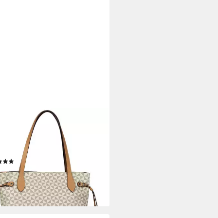
OR
per Barina, aus Lederimitat mit
akteristischem All-Over-Druck
Metall Logo
(23)
0 €
rbar - in 1-2 Werktagen bei dir