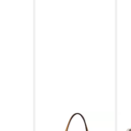
GABOR
GAB
ochwertig
Shopper Barina, aus Lederimitat mit
Umhä