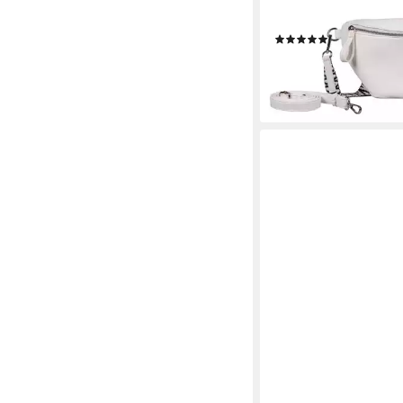
gewebte Gurtband und 
Logo
(13)
59,99 €
lieferbar - in 1-2 Werktag
+2