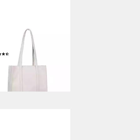
OR
per Elfie, Damen Schultertasche
einem Logo Rubber Patch
(10)
1 €
UVP
59,99 €
%
rbar - in 1-2 Werktagen bei dir
+3