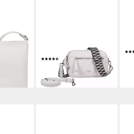
GABOR
GAB
, Damen
Handtasche Silena, Damen
Shop
asche mit
Umhängetasche, Schultertasche mit
mit 
stylischem Gurtband
45,1
(11)
54,00 €
-25
en bei dir
lieferbar - in 1-2 Werktagen bei dir
liefe
+1