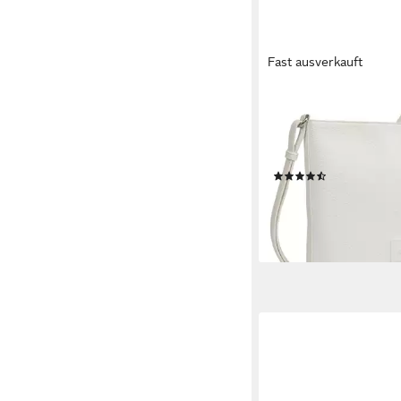
Fast ausverkauft
GABOR
Umhängetasche Elfie
Schultertasche, Handt
Logo-Aufnäher
(6)
45,00 €
lieferbar - in 1-2 Werktag