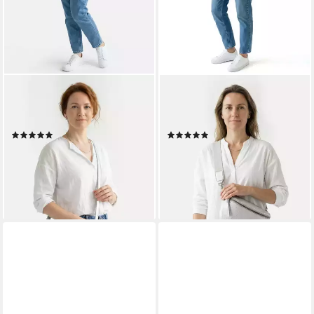
TAMARIS
TAMARIS
Umhängetasche TAS Alessia
Umhängetasche TAS Alessia
(1-tlg)
(1-tlg)
(9)
(4)
21,57 €
21,57 €
UVP
35,95 €
UVP
35,95 €
-40%
-40%
lieferbar - in 2-3 Werktagen bei dir
lieferbar - in 2-3 Werktagen bei dir
+9
+9