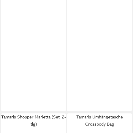
Tamaris Shopper Marietta (Set, 2-
Tamaris Umhängetasche
tlg)
Crossbody Bag