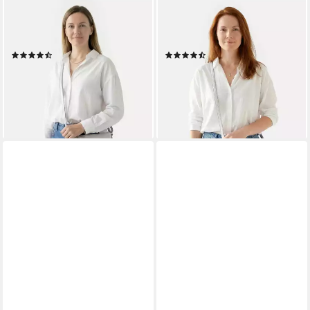
TAMARIS
TAMARIS
Umhängetasche TAS Alessia
Umhängetasche TAS Alessia
(1-tlg)
(1-tlg)
(55)
(50)
17,97 €
19,16 €
UVP
29,95 €
UVP
23,95 €
-40%
-20%
lieferbar - in 2-3 Werktagen bei dir
lieferbar - in 2-3 Werktagen bei dir
+9
+3