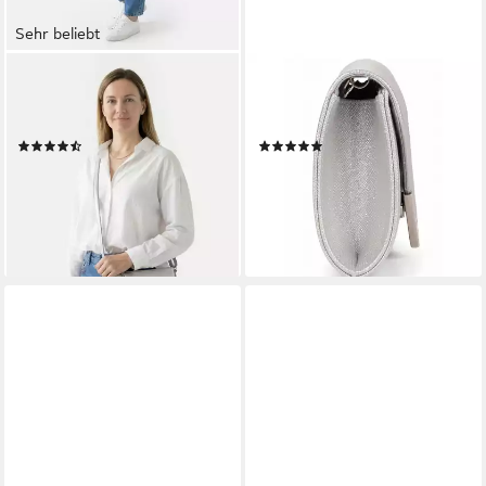
Sehr beliebt
TAMARIS
TAMARIS
Umhängetasche TAS Alessia
Clutch TAS Amalia,
(1-tlg)
Kunstleder
(55)
(12)
17,97 €
29,45 €
UVP
29,95 €
lieferbar - in 2-3 Werktagen bei dir
-40%
+1
lieferbar - in 2-3 Werktagen bei dir
+9