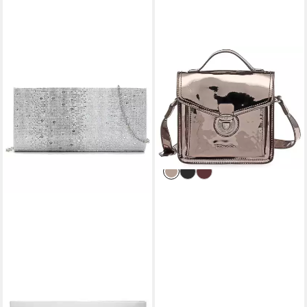
TAMARIS
Umhängetasche Adriel,
Damen Crossbody Bag kleine
Umhängetasche
24,95 €
49,95 €
-50%
lieferbar - in 2-3 Werktagen bei dir