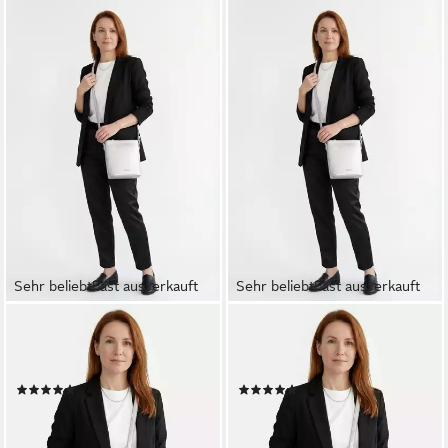
Sehr beliebt
Fast ausverkauft
Sehr beliebt
Fast ausverkauft
TAMARIS
TAMARIS
Umhängetasche TAS Alessia
Umhängetasche TAS Alessia
(1-tlg)
(1-tlg)
(29)
(29)
17,97 €
17,97 €
UVP
29,95 €
UVP
29,95 €
-40%
-40%