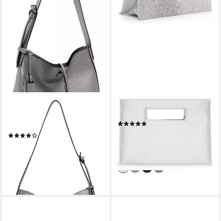
TAMARIS
TAMARIS
Schultertasche Janika (Set, 2-
Clutch Rhinestone Clutch
(2)
tlg)
42,46 €
UVP
49,95 €
(1)
34,98 €
UVP
69,95 €
-15%
lieferbar - in 2-3 Werktagen bei dir
-50%
lieferbar - in 2-3 Werktagen bei dir
+1