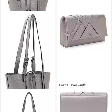
Fast ausverkauft
TAMARIS
TAMARIS
Schultertasche Janika (Set, 2-
Clutch Amalia
31,96 €
tlg)
UVP
39,95 €
27,98 €
UVP
69,95 €