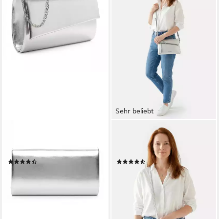
Sehr beliebt
TAMARIS
TAMARIS
Clutch TAS Amalia,
Umhängetasche TAS Alessia
Polyurethan
(1-tlg)
(11)
(50)
29,24 €
19,16 €
UVP
23,95 €
lieferbar - in 2-3 Werktagen bei dir
-20%
+5
lieferbar - in 2-3 Werktagen bei dir
+3