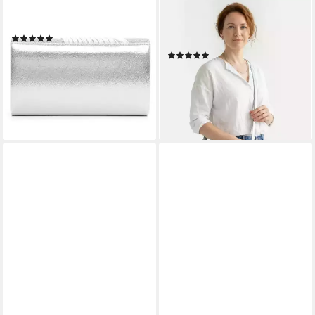
TAMARIS
TAMARIS
Clutch Amalia Plissee
Umhängetasche TAS Alessia
(1)
(1-tlg)
29,95 €
(9)
lieferbar - in 3-4 Werktagen bei dir
21,57 €
UVP
35,95 €
-40%
lieferbar - in 2-3 Werktagen bei dir
+9