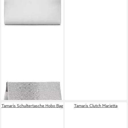
TAMARIS
Clutch Amalia Rhinestone
39,95 €
lieferbar - in 3-4 Werktagen bei dir
Tamaris Schultertasche Hobo Bag
Tamaris Clutch Marietta