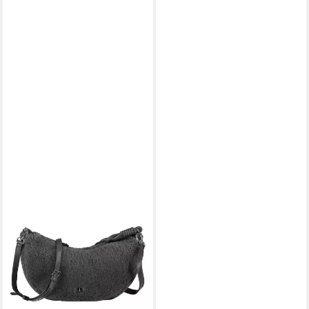
ABRO
Beuteltasche Moon
Shoulderbag
239,20 €
299,00 €
-20%
in 4-5 Werktagen bei dir