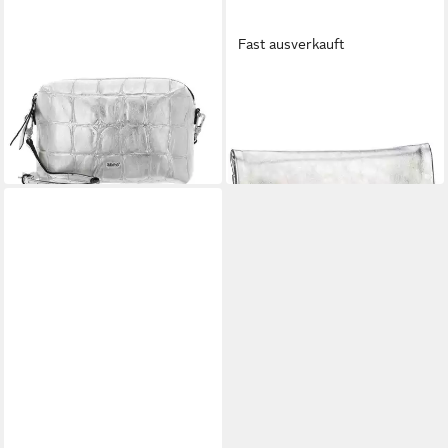
Fast ausverkauft
ABRO
ABRO
Umhängetasche Crossbody
Clutch Mimosa Clutch
111,85 €
Bag Kaia
in 3-4 Werktagen bei dir
189,00 €
in 3-4 Werktagen bei dir