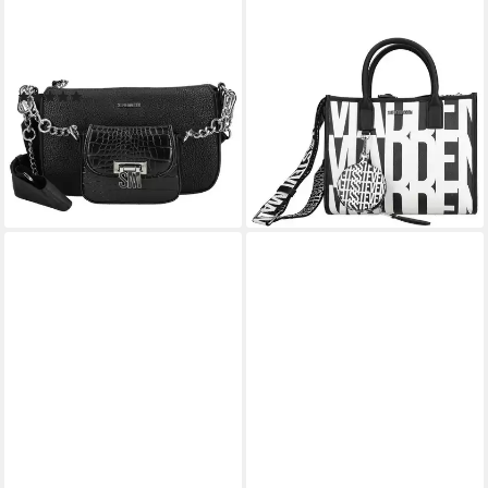
STEVE MADDEN
STEVE MADDEN
Henkeltasche STEVE
Umhängetasche STEVE
MADDEN Taschen
MADDEN Taschen
Lederimitat
Lederimitat
(1)
89,95 €
UVP
129,99 €
ab 78,95 €
UVP
99,99 €
-31%
-21%
lieferbar - in 2-3 Werktagen bei dir
lieferbar - in 2-3 Werktagen bei dir