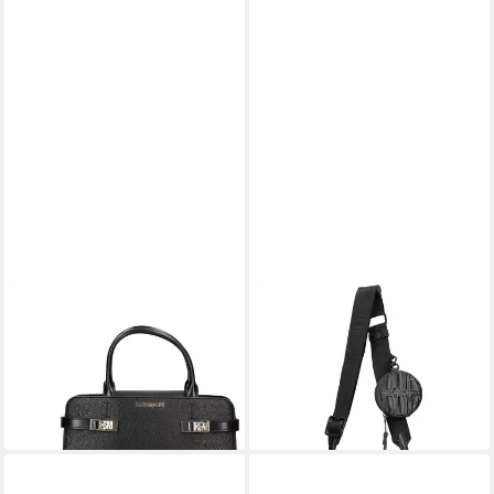
STEVE MADDEN
STEVE MADDEN
Henkeltasche STEVE
Umhängetasche STEVE
MADDEN Taschen
MADDEN Taschen
Lederimitat
Lederimitat
149,99 €
129,99 €
lieferbar - in 2-3 Werktagen bei dir
lieferbar - in 2-3 Werktagen bei dir