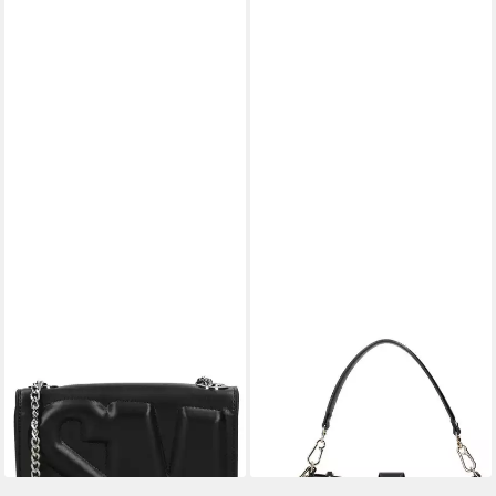
STEVE MADDEN
STEVE MADDEN
Umhängetasche STEVE
Henkeltasche STEVE
MADDEN Taschen
MADDEN Taschen
Lederimitat
Lederimitat
119,99 €
119,99 €
lieferbar - in 2-3 Werktagen bei dir
lieferbar - in 2-3 Werktagen bei dir