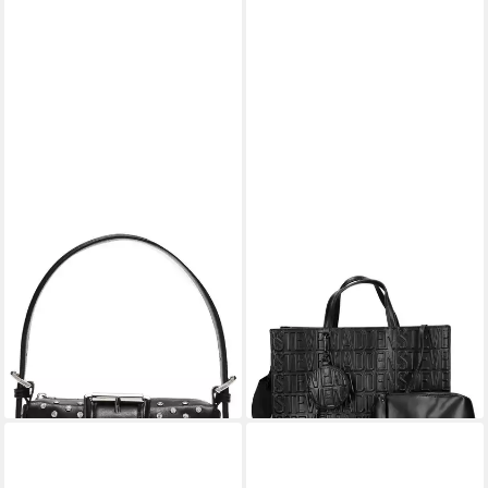
STEVE MADDEN
STEVE MADDEN
Henkeltasche STEVE
Shopper STEVE MADDEN
MADDEN Taschen
Taschen Lederimitat
189,95 €
Lederimitat
lieferbar - in 2-3 Werktagen bei dir
89,95 €
UVP
129,99 €
-31%
lieferbar - in 2-3 Werktagen bei dir