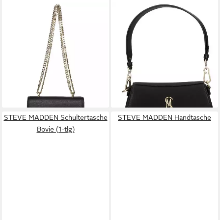
STEVE MADDEN
STEVE MADDEN
Umhängetasche STEVE
Umhängetasche STEVE
MADDEN Taschen
MADDEN Taschen
Lederimitat
Lederimitat
75,95 €
83,95 €
UVP
109,99 €
UVP
99,99 €
-31%
-16%
lieferbar - in 2-3 Werktagen bei dir
lieferbar - in 2-3 Werktagen bei dir
STEVE MADDEN Schultertasche
STEVE MADDEN Handtasche
Bovie (1-tlg)