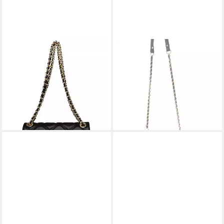
STEVE MADDEN
STEVE MADDEN
Henkeltasche STEVE
Handtasche BMARVIS (1-tlg)
39,90 €
MADDEN Taschen
99,90 €
Lederimitat
-60%
lieferbar - in 2-3 Werktagen bei dir
89,90 €
109,00 €
-18%
lieferbar - in 2-3 Werktagen bei dir