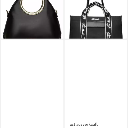
Lederimitat
Lederimitat
94,95 €
103,95 €
UVP
119,99 €
UVP
139,99 €
-21%
-26%
lieferbar - in 2-3 Werktagen bei dir
lieferbar - in 2-3 Werktagen bei dir
Fast ausverkauft