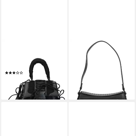
STEVE MADDEN
STEVE MADDEN
Henkeltasche STEVE
Henkeltasche STEVE
MADDEN Taschen
MADDEN Taschen
Lederimitat/Textil
Lederimitat
(1)
88,95 €
UVP
119,99 €
106,95 €
UVP
119,99 €
-26%
-11%
lieferbar - in 2-3 Werktagen bei dir
lieferbar - in 2-3 Werktagen bei dir