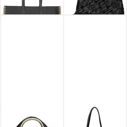
lieferbar - in 2-3 Werktagen bei dir
129,99 €
lieferbar - in 2-3 Werktagen bei dir
STEVE MADDEN
STEVE MADDEN
Henkeltasche STEVE
Umhängetasche STEVE
MADDEN Taschen
MADDEN Taschen