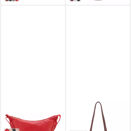
JOOP JEANS
JOOP!
Schultertasche cuore ivy
Shopper Lara Shopper
101,36 €
shoulderbag shz
UVP
129,95 €
59,95 €
-22%
in 2-3 Werktagen bei dir
in 2-3 Werktagen bei dir