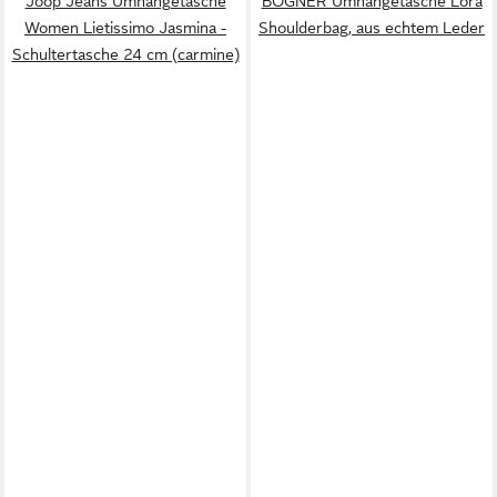
Joop Jeans Umhängetasche
BOGNER Umhängetasche Lora
Women Lietissimo Jasmina -
Shoulderbag, aus echtem Leder
Schultertasche 24 cm (carmine)