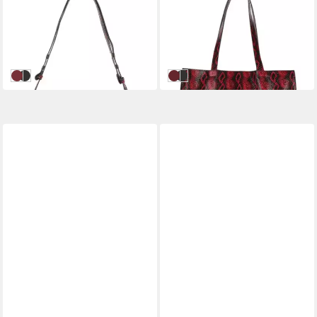
Schultertasche Boa Solar
Schultertasche Boa Liv
Shoulder Bag shf
Shopper
109,16 €
116,96 €
UVP
139,95 €
UVP
149,95 €
-22%
-22%
in 2-3 Werktagen bei dir
in 2-3 Werktagen bei dir
Rot
Schwarz
Rot
Schwarz