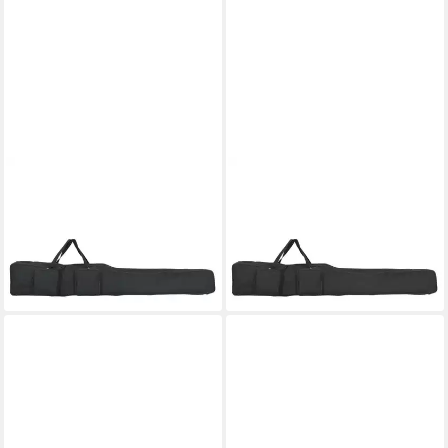
VIDAXL
VIDAXL
Angelrutentasche
Sporttasche 160 cm
Angelrutentasche Schwarz
Angelrutentasche Schwarz
150 cm Oxford-Gewebe
160 cm Oxford-Gewebe
51,99 €
ab 30,99 €
leider ausverkauft
lieferbar - in 4-5 Werktagen bei dir