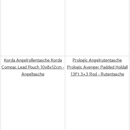
Korda Angelrollentasche Korda
Prologic Angelrutentasche
Compac Lead Pouch 10x8x12cm -
Prologic Avenger Padded Holdall
Angeltasche
13Ft 3+3 Rod - Rutentasche