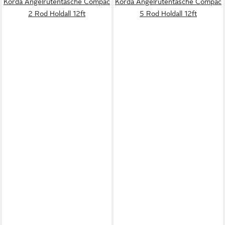
Korda Angelrutentasche Compac
Korda Angelrutentasche Compac
2 Rod Holdall 12ft
5 Rod Holdall 12ft