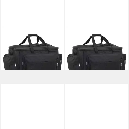
VIDAXL
VIDAXL
Angelkoffer Angeltasche
Angelkoffer Angeltasche
Wasserdicht Schwarz Oxford-
Wasserdicht Schwarz Oxford-
Gewebe
Gewebe
ab 37,99 €
ab 38,99 €
lieferbar - in 4-5 Werktagen bei dir
lieferbar - in 4-5 Werktagen bei dir