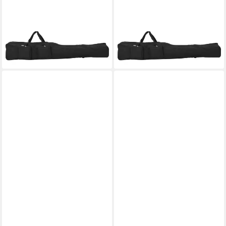
VIDAXL
VIDAXL
Angelrutentasche
Angelrutentasche
Angelrutentasche Schwarz
Angelrutentasche Schwarz
150 cm Oxford-Gewebe
160 cm Oxford-Gewebe
ab 33,99 €
ab 29,99 €
lieferbar - in 4-5 Werktagen bei dir
lieferbar - in 4-5 Werktagen bei dir