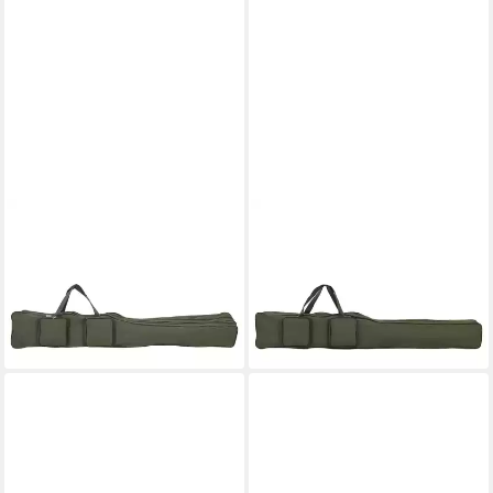
VIDAXL
VIDAXL
Angelrutentasche
Angelrutentasche
Angelrutentasche Dunkelgrün
Angelrutentasche Dunkelgrün
150 cm Oxford-Gewebe
160 cm Oxford-Gewebe
ab 29,99 €
ab 30,99 €
lieferbar - in 4-5 Werktagen bei dir
lieferbar - in 4-5 Werktagen bei dir