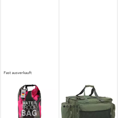
Schultergurt für Herren
Damen
Fast ausverkauft
BESTLIVINGS
VIDAXL
Drybag Schwimmbeutel 28 x
Sporttasche 57 x 35 x 34 cm
18 cm Camouflage Style (1-
Angeltasche Wasserdicht
tlg), wasserdicht dank
Dunkelgrün Oxford-Gewebe
(1)
strapazierfähigem Gewebe
ab 36,99 €
ab 3,99 €
UVP
9,99 €
lieferbar - in 4-5 Werktagen bei dir