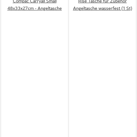
Compac Carryall Small
Rise Tasche für Zubehör
48x33x27cm - Angeltasche
Angeltasche wasserfest (1 St)