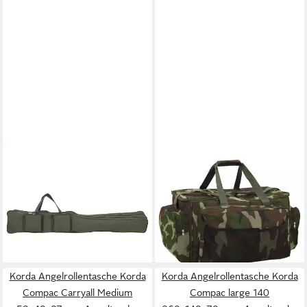
VIDAXL
VIDAXL
Angelrutentasche
Sporttasche 57 x 35 x 34 cm
Angelrutentasche Dunkelgrün
Angeltasche Wasserdicht
160 cm Oxford-Gewebe
Grüne Tarnfarben Oxford-
53,99 €
Gewebe
leider ausverkauft
ab 32,99 €
lieferbar - in 4-5 Werktagen bei dir
Korda Angelrollentasche Korda
Korda Angelrollentasche Korda
Compac Carryall Medium
Compac large 140