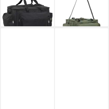
Angeltasche Wasserdicht
Angeltasche Wasserdicht
Schwarz Oxford-Gewebe
Dunkelgrün Oxford-Gewebe
60,45 €
ab 36,99 €
leider ausverkauft
lieferbar - in 4-5 Werktagen bei dir