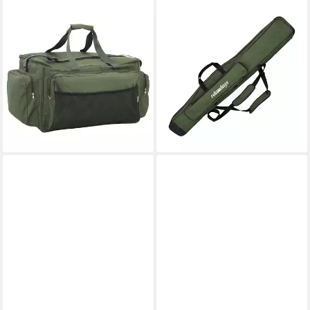
VIDAXL
RELAXDAYS
Angelkoffer Angeltasche
Angelrutentasche Große
Wasserdicht Dunkelgrün
Angeltasche Rutentasche 5
Oxford-Gewebe
Fächer, grün, 130 cm
ab 39,99 €
ab 23,99 €
UVP
39,99 €
lieferbar - in 4-5 Werktagen bei dir
-40%
lieferbar - in 2-3 Werktagen bei dir