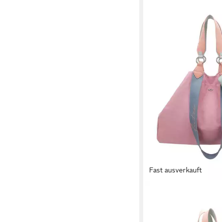
Fast ausverkauft
FRITZI AUS PREUSSEN
Henkeltasche Izzy
59,49 €
UVP
69,99 €