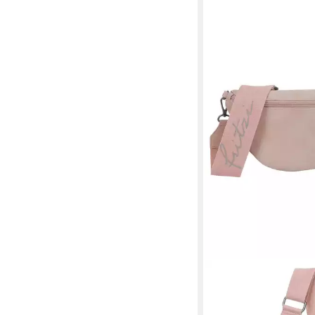
FRITZI AUS PREUSSEN
Umhängetasche Fritz
59,99 €