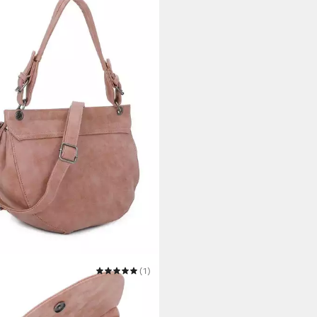
I AUS PREUSSEN
(1)
ngetasche Vintage
0 €
UVP
69,99 €