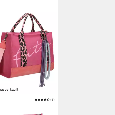
ausverkauft
I AUS PREUSSEN
(6)
tertasche Tote Bag Limited
er Leo Pink Fruity