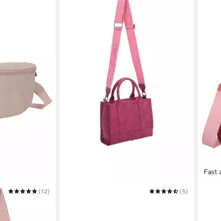
Fast 
(12)
FRITZI AUS PREUSSEN
(5)
FRITZ
i Bum
Henkeltasche Fritzi SquareN
Schul
59,99 €
Summ