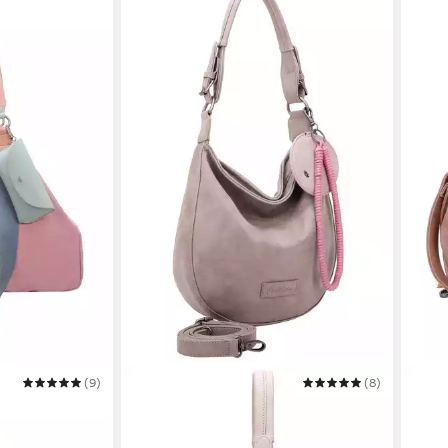
(9)
FRITZI AUS PREUSSEN
(8)
FRITZ
Schultertasche Fritzi Hobo
Umhä
79,99 €
28,0
in 2-3 Werktagen bei dir