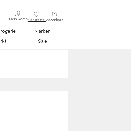
Mein Konto
Merkzettel
Warenkorb
rogerie
Marken
rkt
Sale