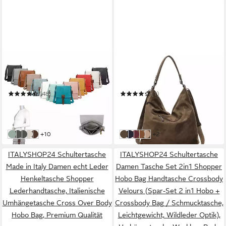
ITALYSHOP24
ITALYSHOP24
Schultertasche Damen
Schultertasche Damen
Tasche Messenger Cross
Tasche Samt Shopper Hobo-
Over Body Bag
Bag Umhängetasche
(48)
(1)
Umhängetasche Modern
Wildleder-Optik Reise
34,95 €
37,95 €
UVP
59,95 €
UVP
79,95 €
Style
-42%
-53%
in 2-3 Werktagen bei dir
in 2-3 Werktagen bei dir
weitere Farben:
weitere Farben:
+10
+2
Mint
Petrol
Olivgrün
Beige
Dunkelbraun
Olivgrün
Blau
Bordo
Cognac
Helltaupe
ITALYSHOP24 Schultertasche
ITALYSHOP24 Schultertasche
Made in Italy Damen echt Leder
Damen Tasche Set 2in1 Shopper
Henkeltasche Shopper
Hobo Bag Handtasche Crossbody
Lederhandtasche, Italienische
Velours (Spar-Set 2 in1 Hobo +
Umhängetasche Cross Over Body
Crossbody Bag / Schmucktasche,
Hobo Bag, Premium Qualität
Leichtgewicht, Wildleder Optik),