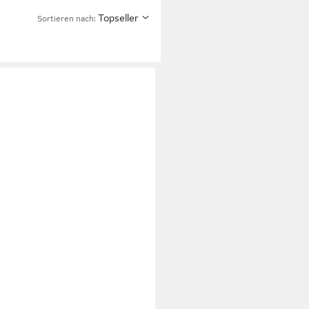
Topseller
Sortieren nach: