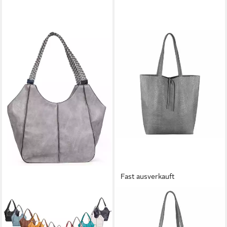
Fast ausverkauft
ITALYSHOP24
ITALYSHOP24
Schultertasche Damen XXL
Schultertasche Made in Italy
FLECHTOPTIK Hand-Tasche
Damen Premium Leder