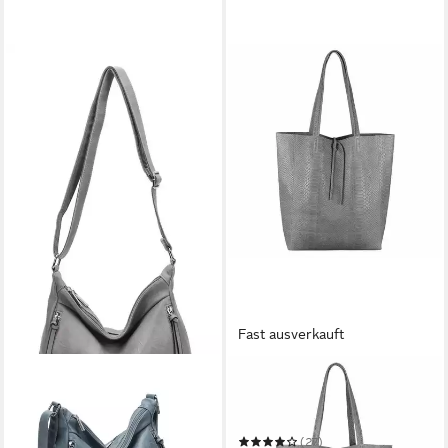
Fast ausverkauft
ITALYSHOP24
Schultertasche Made in Italy
Damen Premium Leder
SHOPPER Tasche HOBO
(27)