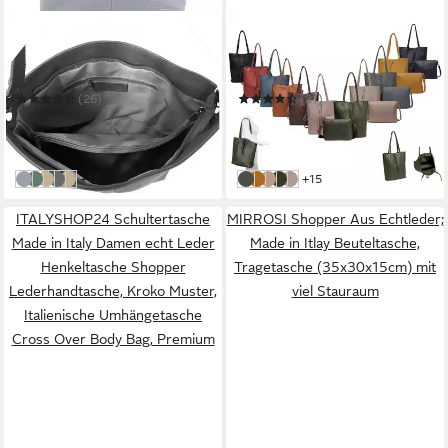
ITALYSHOP24
ITALYSHOP24
Schultertasche MADE IN
Schultertasche Damen XXL
ITALY Damen Leder Tasche
Tasche Shopper
Shopper Umhängetasche
Umhängetasche Hobo City
(26)
(31)
Cross Over Body
Tote A4 Shopping Bag
64,95 €
37,95 €
UVP
99,90 €
UVP
59,95 €
-35%
-37%
in 2-3 Werktagen bei dir
in 2-3 Werktagen bei dir
weitere Farben:
weitere Farben:
+12
+15
Hellgrau
Mint
Taupe
Dunkelgrau
Beige
Dunkelgrau
Senfgelb
Taupe V1
Olivgrün V1
Helltaupe
ITALYSHOP24 Schultertasche
MIRROSI Shopper Aus Echtleder;
Made in Italy Damen echt Leder
Made in Itlay Beuteltasche,
Henkeltasche Shopper
Tragetasche (35x30x15cm) mit
Lederhandtasche, Kroko Muster,
viel Stauraum
Italienische Umhängetasche
Cross Over Body Bag, Premium