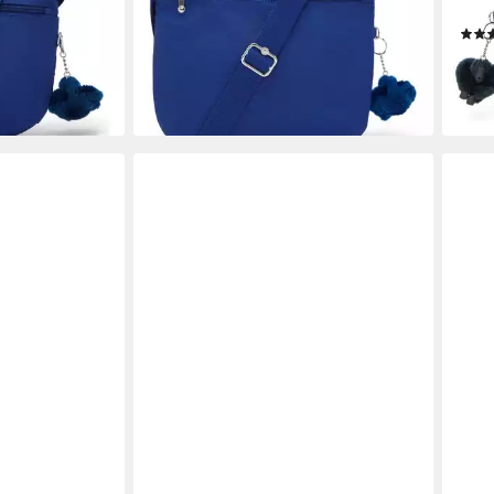
76,02 €
en bei dir
B/H/
lieferbar - in 2-3 Werktagen bei dir
ab 6
liefe