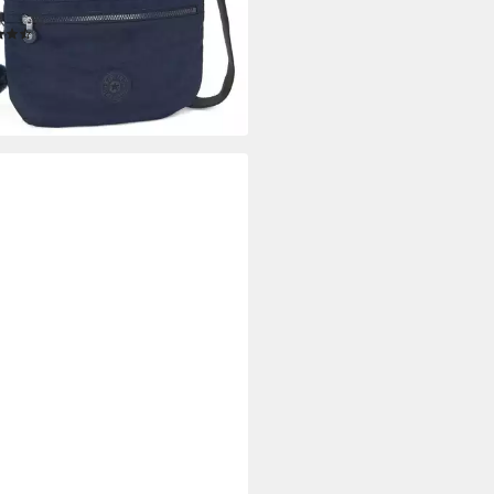
T 29/26/4 cm), Kipling-Affe
(3)
1,57 €
rbar - in 2-3 Werktagen bei dir