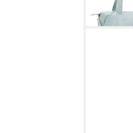
-21%
lieferbar - in 2-3 Werktag
+1