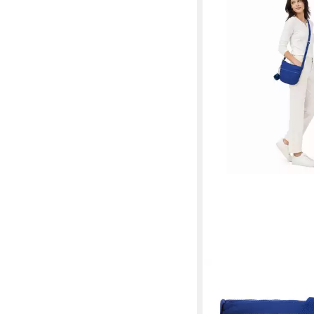
KIPLING
Umhängetasche Basic,
69,90 €