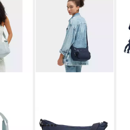
KIPLING
KIPL
i, Polyamid
Umhängetasche Basic, Polyamid
Smar
(14)
ab 3