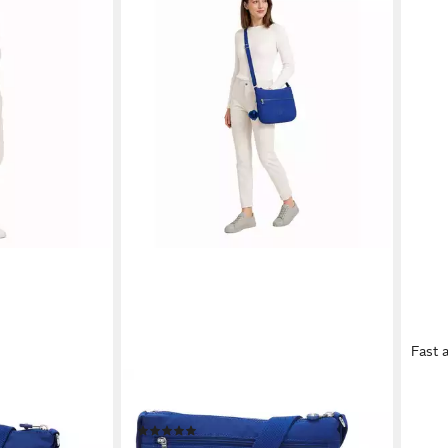
Fast 
KIPLING
KIPL
 Polyester
Umhängetasche Basic, Polyester
Umhä
(1)
Schul