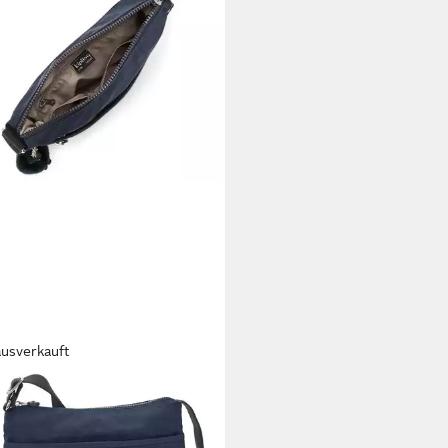
ausverkauft
ING
ngetasche Arto M
tertasche (ein Stück, 1-tlg., ca.