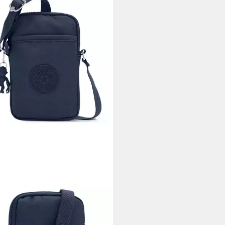
ING
tphone-Hülle Basic, Polyamid
3,92 €
UVP
39,90 €