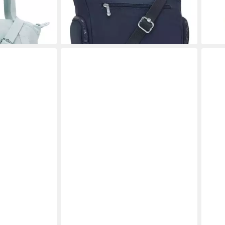
ab 67,57 €
-15%
lieferbar - in 2-3 Werktagen bei dir
en bei dir
liefe