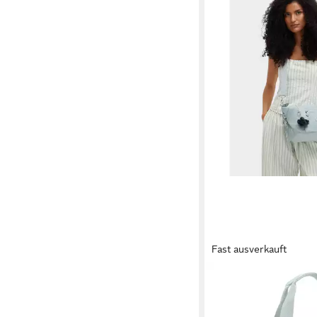
Fast ausverkauft
KIPLING
Schultertasche Art Min
71,38 €
UVP
89,90 €