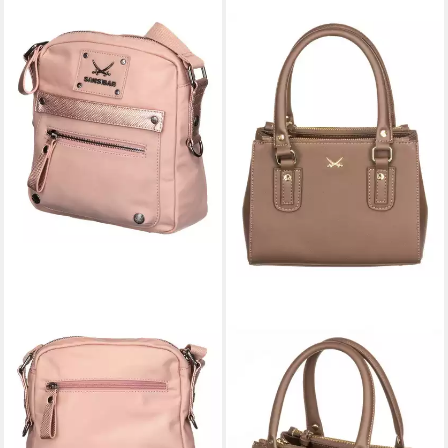
SANSIBAR
SANSIBAR
Umhängetasche
Schultertasche
107,96 €
129,95 €
UVP
119,95 €
lieferbar - in 2-3 Werktagen bei dir
-10%
lieferbar - in 2-3 Werktagen bei dir