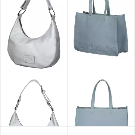
SANSIBAR
SANSIBAR
Schultertasche
Handtasche
90,97 €
104,97 €
UVP
129,95 €
UVP
149,95 €
-30%
-30%
lieferbar - in 2-3 Werktagen bei dir
lieferbar - in 2-3 Werktagen bei dir