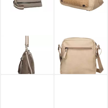
SANSIBAR
SANSIBAR
Schultertasche, Nylon
Umhängetasche Crossbody
149,95 €
Bag
lieferbar - in 2-3 Werktagen bei dir
119,95 €
lieferbar - in 2-3 Werktagen bei dir