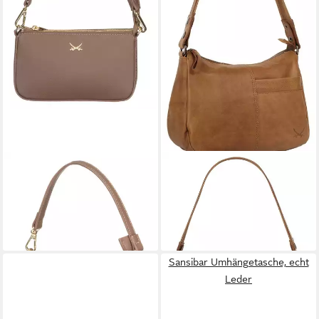
SANSIBAR
SANSIBAR
Schultertasche
Umhängetasche, echt Leder
119,95 €
139,95 €
lieferbar - in 2-3 Werktagen bei dir
lieferbar - in 6-8 Werktagen bei dir
Sansibar Umhängetasche, echt
Leder