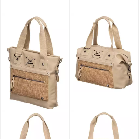
SANSIBAR
SANSIBAR
Handtasche Shopper
Handtasche Bowling Bag
139,95 €
139,95 €
lieferbar - in 2-3 Werktagen bei dir
lieferbar - in 2-3 Werktagen bei dir