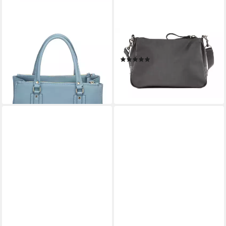
SANSIBAR
SANSIBAR
Umhängetasche Zip Bag
Umhängetasche Zip Bag
(3)
149,95 €
49,95 €
UVP
129,95 €
lieferbar - in 2-3 Werktagen bei dir
-62%
lieferbar - in 2-3 Werktagen bei dir