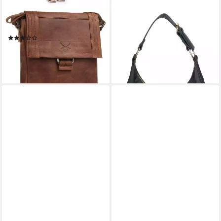
SANSIBAR
SANSIBAR
Umhängetasche, echt Leder
Schultertasche
(2)
129,95 €
119,95 €
lieferbar - in 2-3 Werktagen bei dir
lieferbar - in 6-8 Werktagen bei dir