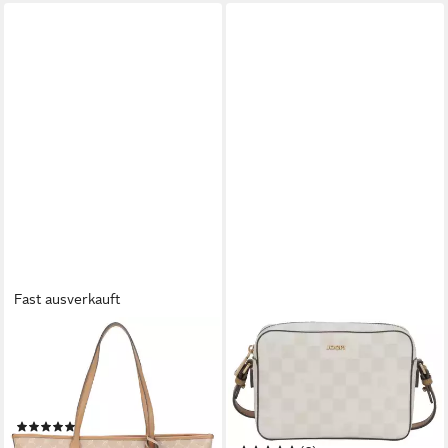
Fast ausverkauft
JOOP!
JOOP!
Shopper cortina 1.0 shopper
Umhängetasche cortina piazza
lhz, Damen Handtasche mit
cloe shoulderbag shz,
doppeltem Henkel
Handtasche Damen Tasche
(12)
Damen Schultertasche
174,90 €
UVP
199,95 €