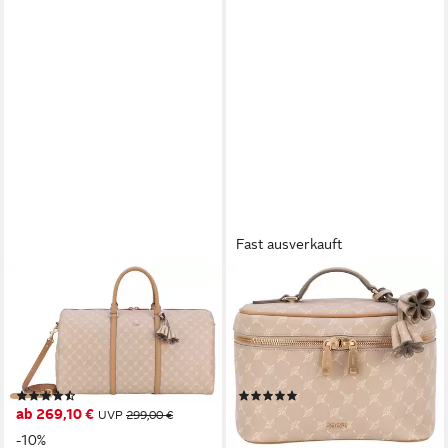
Fast ausverkauft
JOOP!
JOOP!
Weekender cortina 1.0 aurora
Kosmetiktasche cortina 1.0
weekender lhz, Reisetasche,
flora washbag mhz,
Sporttasche mit abnehmbaren
Schminktasche Beautycase
Schulterriemen
Kulturbeutel
(7)
(17)
ab 269,10 €
ab 136,50 €
UVP
299,00 €
UVP
149,95 €
-10%
-9%