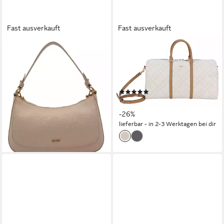
Fast ausverkauft
Fast ausverkauft
JOOP!
JOOP!
Umhängetasche Estate
Weekender cortina piazza
119,60 €
UVP
299,00 €
aurora weekender lhz, mit viel
-60%
Stauraum
lieferbar - in 2-3 Werktagen bei dir
(2)
ab 235,99 €
UVP
319,00 €
-26%
lieferbar - in 2-3 Werktagen bei dir