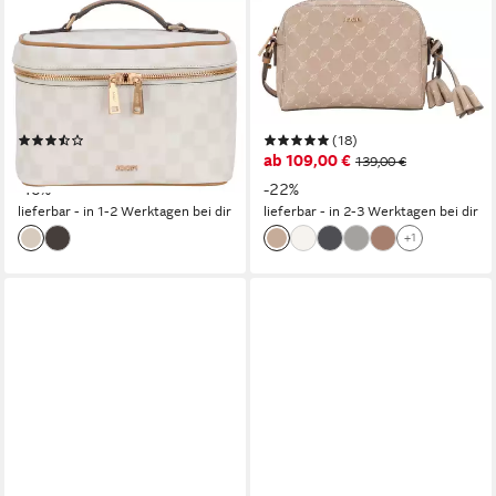
JOOP!
JOOP!
Kosmetiktasche cortina piazza
Umhängetasche cortina 1.0
flora washbag mhz,
cloe shoulderbag shz,
Kulturbeutel Beautycase
Handtasche Damen Tasche
Washbag
Damen Schultertasche
(3)
(18)
ab 143,96 €
ab 109,00 €
UVP
159,95 €
139,00 €
-10%
-22%
lieferbar - in 1-2 Werktagen bei dir
lieferbar - in 2-3 Werktagen bei dir
+1