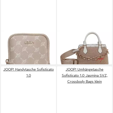
JOOP!
JOOP!
Handytasche Cortina
Handtasche Cortina Peluche
96,95 €
103,60 €
UVP
259,00 €
lieferbar - in 2-3 Werktagen bei dir
-60%
lieferbar - in 2-3 Werktagen bei dir
JOOP! Handytasche Sofisticato
JOOP! Umhängetasche
1.0
Sofisticato 1.0 Jasmina SVZ,
Crossbody Bags klein