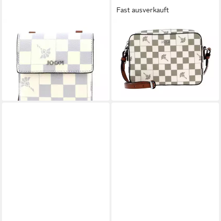
Fast ausverkauft
JOOP!
JOOP!
Handytasche Cortina Piazza
Umhängetasche Cortina
31,98 €
UVP
79,95 €
Piazza
51,98 €
-60%
UVP
129,95 €
lieferbar - in 2-3 Werktagen bei dir
-60%
lieferbar - in 2-3 Werktagen bei dir