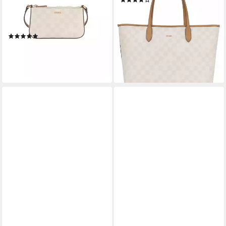
(5)
eunike shoulderbag xshz1,
ab 179,96 €
UVP
199,95 €
Umhängetasche Handtasche
-10%
Damen Tasche Damen
lieferbar - in 1-2 Werktagen bei dir
(1)
ab 113,50 €
lieferbar - in 2-3 Werktagen bei dir