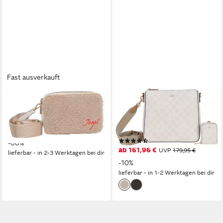
Fast ausverkauft
JOOP!
JOOP!
Umhängetasche Cortina
Umhängetasche cortina piazza
Peluche
jasmina shoulderbag mvz, mit
67,98 €
UVP
169,95 €
kleiner Münztasche
(13)
-60%
ab 161,96 €
UVP
179,95 €
lieferbar - in 2-3 Werktagen bei dir
-10%
lieferbar - in 1-2 Werktagen bei dir