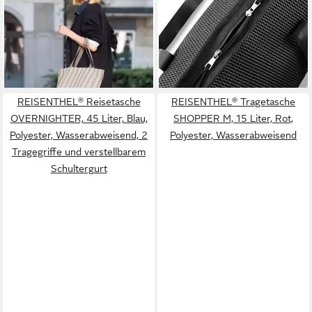
Liter, Braun, Weiß, Polyester,
SHOPPER, 35 Liter, Schwarz,
Wasserabweisend
Mesh, Polyester,
30,39 €
Wasserabweisend, B 46 x H
lieferbar - in 2-3 Werktagen bei dir
ab 43,19 €
40 x T 20 cm
lieferbar - in 2-3 Werktagen bei dir
REISENTHEL® Reisetasche
REISENTHEL® Tragetasche
OVERNIGHTER, 45 Liter, Blau,
SHOPPER M, 15 Liter, Rot,
Polyester, Wasserabweisend, 2
Polyester, Wasserabweisend
Tragegriffe und verstellbarem
Schultergurt