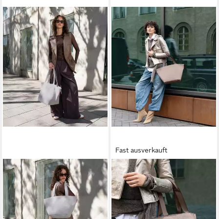
Fast ausverkauft
REISENTHEL®
REISENTHEL®
Tragetasche SHOPPER M
Tragetasche SHOPPER M, 15
CORD, 15 Liter, Grau,
Liter, Braun, Polyester,
Polyester, (1-tlg),
Wasserabweisend
36,89 €
Wasserabweisend