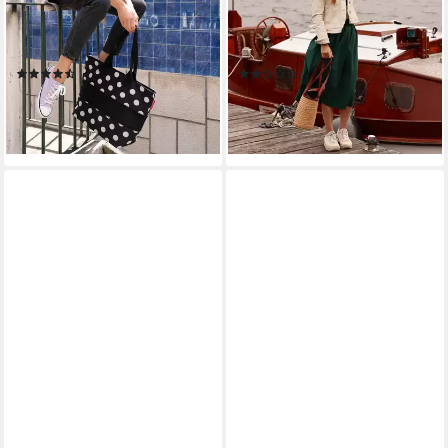
Liter, Schwarz, Weiß,
Umhängetasche Shopper
Polyester, (1-tlg),
Korb Palmblatt, Handarbeit,
Wasserabweisend,
Nachhaltig, Naturmaterial
(47)
(1)
Erweiterbar
31,59 €
90,85 €
UVP
119,00 €
lieferbar - in 2-3 Werktagen bei dir
-24%
+8
lieferbar - in 2-3 Werktagen bei dir