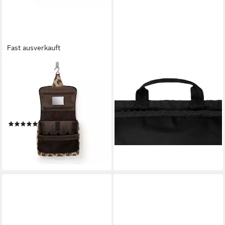
Fast ausverkauft
REISENTHEL®
STARK SOUL®
Kulturbeutel toiletbag XL (1-
Turnbeutel Turnbeutel-
tlg), großes Hauptfach,
Rucksack mit Tragegriff und
Stecktaschen, Haken zum
Seitentasche
(4)
Aufhängen, Spiegel innen
14,95 €
(88)
(1,00 €/ 1 Stk)
48,59 €
lieferbar - in 2-3 Werktagen bei dir
lieferbar - in 2-3 Werktagen bei dir
+28