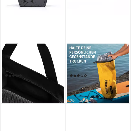
REISENTHEL®
RESTUBE
Tragetasche SHOPPER M
Drybag, für Reisen, Kayak &
SMILEY GREY, 15 Liter, Grau,
SUP, wasserdichter Packsack,
Polyester, Wasserabweisend
schwimmfähig, 5-40 L
(2)
(2)
32,39 €
ab 14,99 €
lieferbar - in 2-3 Werktagen bei dir
lieferbar - in 3-4 Werktagen bei dir