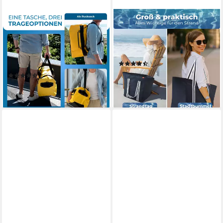
STYNGARD
ACHILLES
Reisetasche Hamburg, mit
XL-Strandtasche
Rucksackfunktion -
Strandtasche, Freizeittasche
Wasserfester Seesack mit
für Ausflüge Einkaufstasche
(9)
Rucksackfunktion
38,99 €
(9)
lieferbar - in 4-5 Werktagen bei dir
59,99 €
lieferbar - in 3-4 Werktagen bei dir