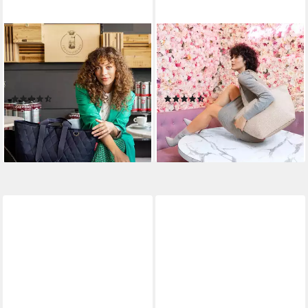
REISENTHEL®
REISENTHEL®
Tragetasche CLASSIC
Tragetasche SHOPPER M, 15
SHOPPER XL, Dunkelblau,
Liter, Sandgrau, Polyester, (1-
Goldgelb, 26 Liter
tlg), Wasserabweisend
(14)
(50)
42,59 €
ab 33,09 €
lieferbar - in 2-3 Werktagen bei dir
lieferbar - in 2-3 Werktagen bei dir
+1
+4