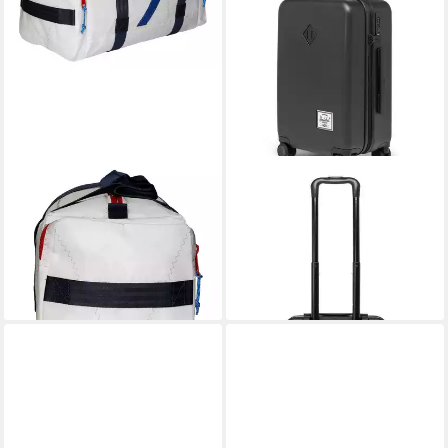
CRAZY4SAILING
HERSCHEL
Reisetasche Segeltuch
Hartschalen-Trolley Hardshell
Tasche C4S Dacron
Carry On Trolley, 4 Rollen
119,29 €
275,00 €
lieferbar - in 5-6 Werktagen bei dir
leider ausverkauft