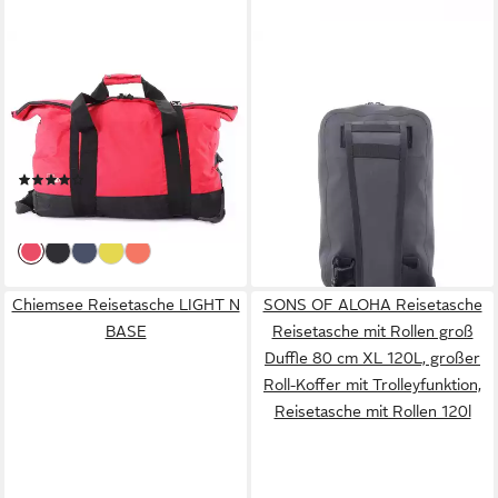
NATIONAL GEOGRAPHIC
NATIONAL GEOGRAPHIC
Reisetasche Pathway Foldable
Umhängetasche, mit
Wheel Bag S
versiegelten Nähten
99,95 €
Rollenreisetasche (1-tlg),
leider ausverkauft
faltbar
(1)
49,99 €
lieferbar - in 5-6 Werktagen bei dir
Chiemsee Reisetasche LIGHT N
SONS OF ALOHA Reisetasche
BASE
Reisetasche mit Rollen groß
Duffle 80 cm XL 120L, großer
Roll-Koffer mit Trolleyfunktion,
Reisetasche mit Rollen 120l