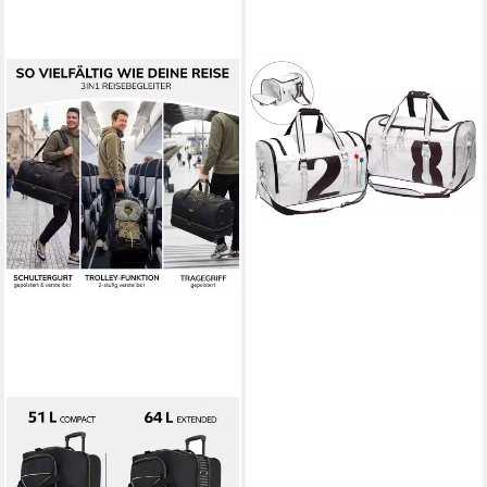
TREND MARINE
Reisetasche Sea Lord
Reisetasche Weiß/Schwarz
aus Segeltuch
149,99 €
lieferbar - in 5-6 Werktagen bei dir
FERGÉ
Reisetasche mit Rollen &
extra Schuhfach, groß,