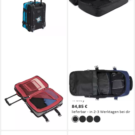
CHECK.IN®
NORMANI
Reisetasche Bogi -
Reisetasche Reisetasche mit
Rollentasche 50cm, 40 Liter,
5 passenden Kleidertaschen
3,5kg, div. Farben
Melano, 2-in-1 - Rucksack und
ab 89,50 €
UVP
126,50 €
Trolley
84,85 €
-29%
lieferbar - in 2-3 Werktagen bei dir
leider ausverkauft