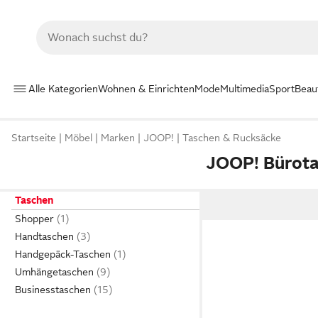
Alle Kategorien
Wohnen & Einrichten
Mode
Multimedia
Sport
Beau
Startseite
Möbel
Marken
JOOP!
Taschen & Rucksäcke
JOOP! Bürot
Taschen
Shopper
Handtaschen
Handgepäck-Taschen
Umhängetaschen
Businesstaschen