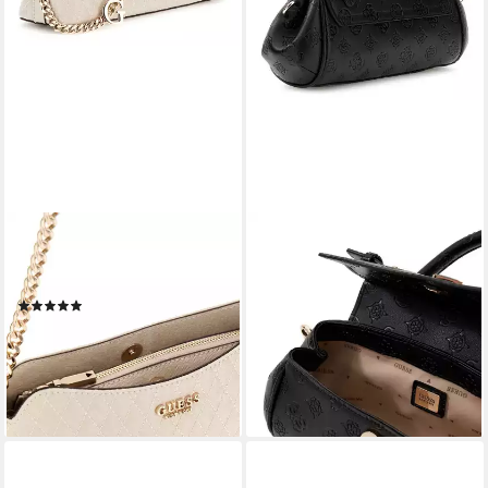
GUESS
GUESS
Schultertasche Top Zip
Handtasche Mini Top Handle
Shoulder Bag
Flap
(1)
ab 116,81 €
ab 87,50 €
UVP
125,00 €
lieferbar - in 2-3 Werktagen bei dir
-30%
lieferbar - in 2-3 Werktagen bei dir