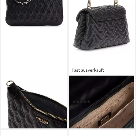
Fast ausverkauft
GUESS
GUESS
Handtasche Quilted Flat
Umhängetasche Mini Top
Pouch
Handle Flap
(1)
ab 54,51 €
107,03 €
UVP
135,00 €
lieferbar - in 2-3 Werktagen bei dir
-21%
lieferbar - in 2-3 Werktagen bei dir