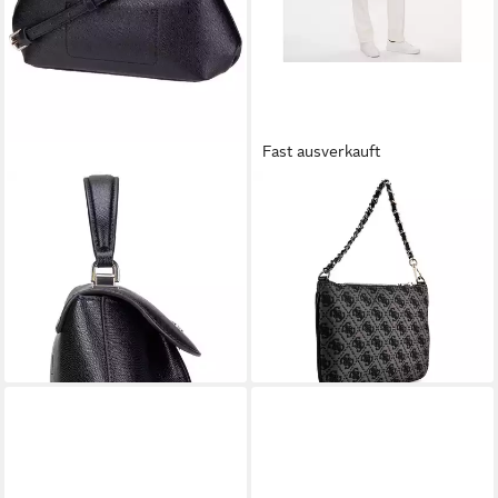
Fast ausverkauft
GUESS
GUESS
Handtasche Amorette Top
Clutch, Polyester
ab 51,00 €
Handle Flap, Henkeltaschen
UVP
60,00 €
ab 108,76 €
UVP
125,00 €
-15%
lieferbar - in 2-3 Werktagen bei dir
-13%
lieferbar - in 2-3 Werktagen bei dir