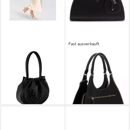
Fast ausverkauft
GUESS
GUESS
Schultertasche Elsie,
Handtasche Girlfriend Carryall
101,50 €
Polyester
UVP
145,00 €
ab 94,50 €
UVP
135,00 €
-30%
lieferbar - in 2-3 Werktagen bei dir
-30%
lieferbar - in 2-3 Werktagen bei dir