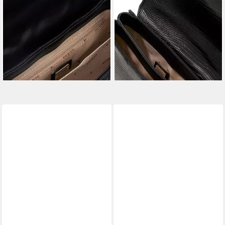
GUESS
GUESS
Umhängetasche Mini Top
Schultertasche Mini
Handle Flap
Convertible Xbody Flap Bag
135,00 €
126,95 €
lieferbar - in 2-3 Werktagen bei dir
lieferbar - in 2-3 Werktagen bei dir