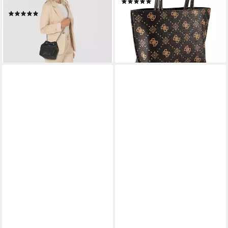
(1)
Aluminium
ab 94,50 €
UVP
135,00 €
(1)
ab 115,50 €
UVP
165,00 €
-30%
lieferbar - in 2-3 Werktagen bei dir
-30%
lieferbar - in 2-3 Werktagen bei dir