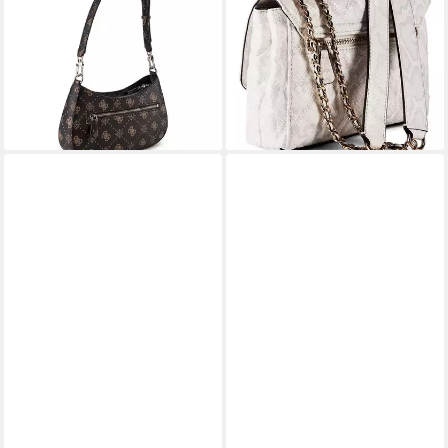
Schultertasche Emelie,
Schultertasche Giully II,
Polyurethan
Polyurethan
ab 87,50 €
94,50 €
UVP
125,00 €
UVP
135,00 €
-30%
-30%
lieferbar - in 2-3 Werktagen bei dir
lieferbar - in 2-3 Werktagen bei dir