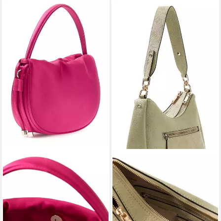
GUESS
GUESS
Umhängetasche Mini Pouch
Schultertasche Double Zip
94,50 €
UVP
135,00 €
Shoulder Bag
104,14 €
-30%
UVP
135,00 €
lieferbar - in 2-3 Werktagen bei dir
-23%
lieferbar - in 2-3 Werktagen bei dir