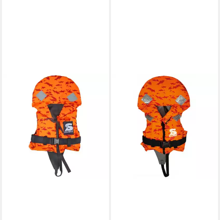
SECUMAR
Schwimmweste Bravo Print
52,99 €
in 4-5 Werktagen bei dir