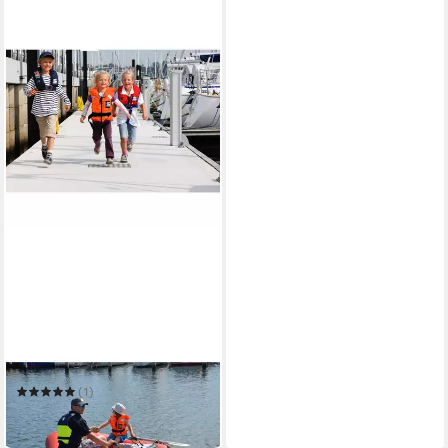
SECUMAR
Schwimmweste Bravo Print
(1)
ab 55,00 €
in 4-5 Werktagen bei dir