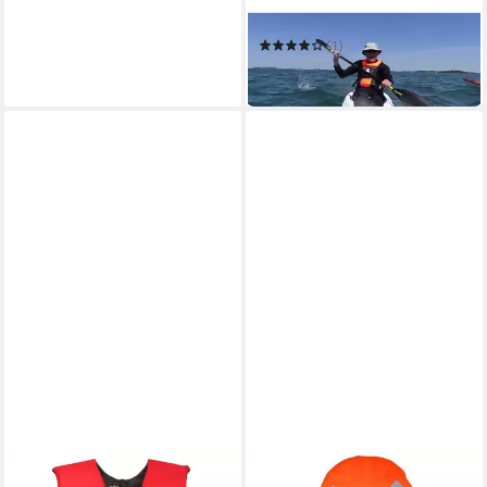
Schwimmweste Vivo 50N
(1)
44,90 €
in 4-5 Werktagen bei dir