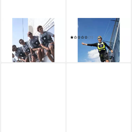
SECUMAR
SECUMAR
Schwimmweste Jump
Schwimmweste Jump Pro
ab 49,99 €
(1)
in 4-5 Werktagen bei dir
ab 59,31 €
UVP
65,90 €
-10%
in 4-5 Werktagen bei dir