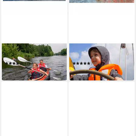
SECUMAR
SECUMAR
Schwimmweste Echo
Schwimmweste Bravo
(3)
(1)
ab 45,00 €
42,30 €
in 4-5 Werktagen bei dir
in 4-5 Werktagen bei dir