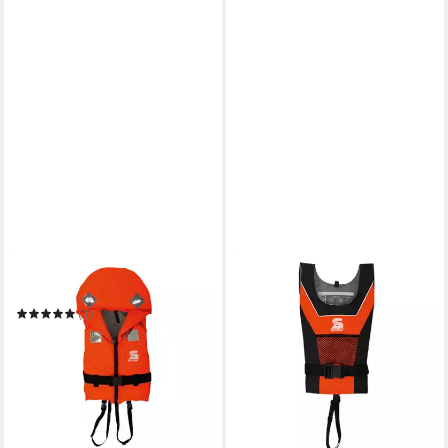
SECUMAR
Schwimmweste Bravo
(1)
ab 46,99 €
in 4-5 Werktagen bei dir