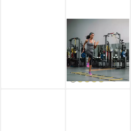
SPORT-KNIGHT®
Koordinations-
Trainingssystem Agility Leiter
verstellbar – 9 m Koordination
& Schnelligkeit
39,99 €
UVP
49,99 €
-20%
lieferbar - in 2-3 Werktagen bei dir