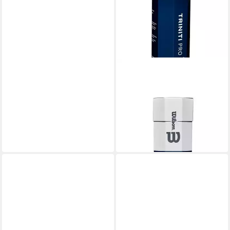
WILSON
Tennisball Triniti Pro
(wiederverwertbare
Verpackung) Dose 4er
12,95 €
UVP
15,00 €
-14%
lieferbar - in 3-4 Werktagen bei dir