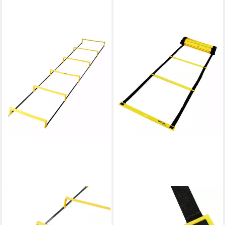
TENNIS-POINT
Koordinationsleiter Laufleiter
8m