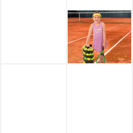
UNIVERSAL SPORT
Tennis-Trainer Tennis-
Ballwurfmaschine Twist Kids,
Für Vereine, Schulen und das
Training in der Freizeit
579,00 €
lieferbar - in 3-4 Werktagen bei dir