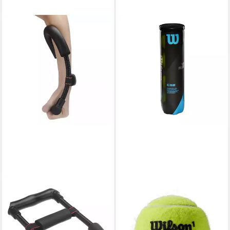
SPORT-KNIGHT®
WILSON
Handmuskeltrainer
Tennisball Tour Premier
Unterarmtrainer, hoher
Allcourt Dose 4er
7,48 €
Komfort, verstellbar, weiche
UVP
10,00 €