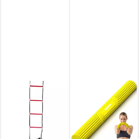
WILSON
Koordinationsleiter EZ
59,92 €
lieferbar - in 2-3 Werktagen bei dir