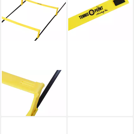
27,95 €
UVP
34,90 €
-20%
lieferbar - in 2-3 Werktagen bei dir
TENNIS-POINT
Koordinationsleiter
Koordinationsleiter mit Hürde
2m
24,90 €
lieferbar - in 2-3 Werktagen bei dir