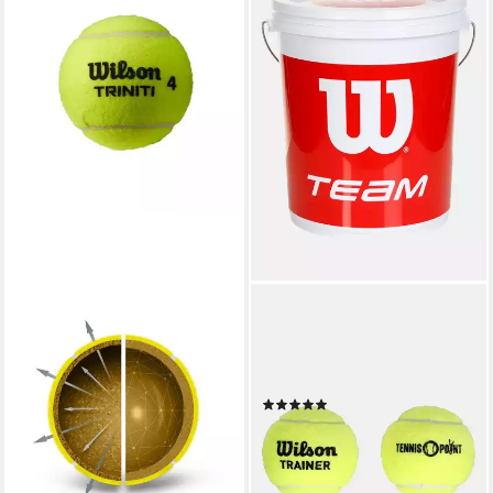
WILSON
WILSON
Tennisball Triniti
Tennisball Team W Trainer -
(wiederverwertbare
72 Tennisbälle - Drucklose
Verpackung) Dose 4er
Bälle - (72er Eimer)
(1)
9,19 €
UVP
10,50 €
99,95 €
UVP
129,95 €
-12%
(1,39 €/ 1 Stk)
lieferbar - in 3-4 Werktagen bei dir
-23%