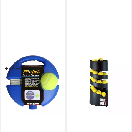
TOURNA GRIP EUROPE GBR
Tennis-Trainer Fill & Drill
(1)
ab 17,95 €
UVP
24,90 €
-28%
lieferbar - in 2-3 Werktagen bei dir