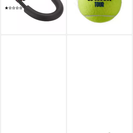
Polsterung
-25%
(1)
lieferbar - in 3-4 Werktagen bei dir
24,99 €
UVP
39,99 €
-38%
lieferbar - in 2-3 Werktagen bei dir