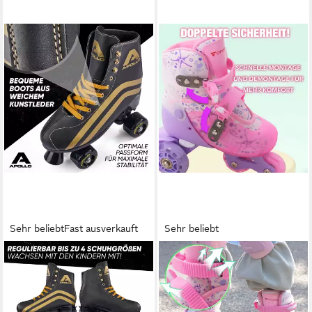
Sehr beliebt
Fast ausverkauft
Sehr beliebt
APOLLO
CITYSPORTS
Rollschuhe Retro Discoroller,
Rollschuhe Verstellbar Inliner
verstellbare Disco Roller
Leucht Inlineskates für
Skates, größenverstellbar
Mädchen/Jungen, mit