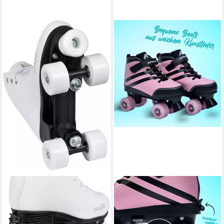
PLAYLIFE
APOLLO
Rollschuhe Classic White
Rollschuhe Verstellbare Soft
adjustable
Boot Rollschuhe Kinder und
(15)
Jugendliche,