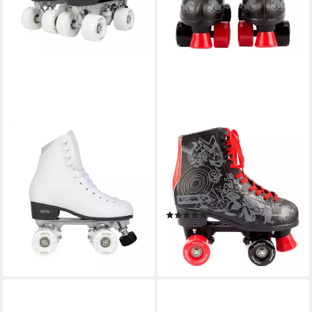
ROOKIE ROLLER SKATES
FUNTOMIA
Rollschuhe Artistic, für
Rollschuhe
Einsteiger und
Rollschuhe/Discoroller
Fortgeschrittene
Größen 30-42 Rollerskates
149,00 €
Retro Disco
lieferbar - in 3-4 Werktagen bei dir
(2)
24,95 €
UVP
79,95 €
-69%
lieferbar - in 2-3 Werktagen bei dir