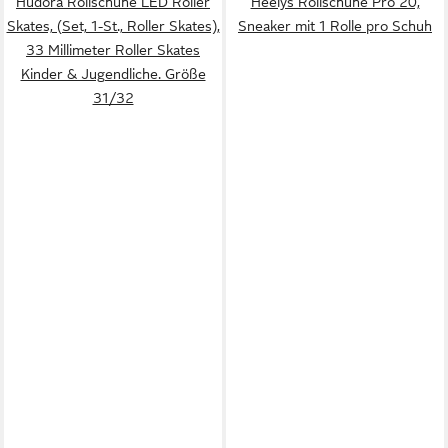
Hudora Rollschuhe LED Roller
Heelys Rollschuhe Pro 20,
Skates, (Set, 1-St., Roller Skates),
Sneaker mit 1 Rolle pro Schuh
‎33 Millimeter ‎Roller Skates
‎Kinder & Jugendliche. Größe
31/32