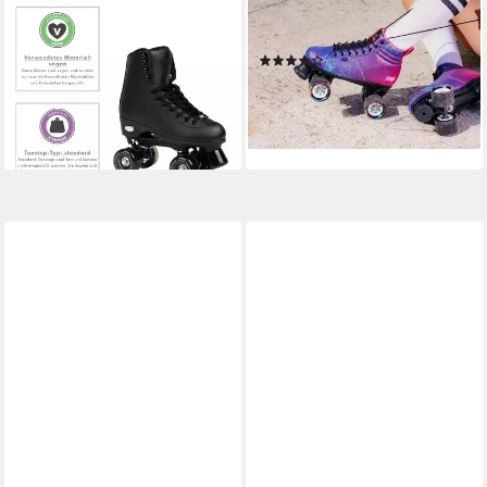
ROOKIE ROLLER SKATES
CHAYA
Rollschuhe Classic 78, im
Rollschuhe Air Brush
(7)
Retro-Design
91,99 €
UVP
105,99 €
89,95 €
-13%
lieferbar in 2 Wochen
lieferbar - in 6-8 Werktagen bei dir