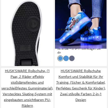
HEELYS
HUSK'SWARE
Rollschuhe HEELYS CLASSIC
Rollschuhe, (Vielseitige
Schuh black/green
Anpassungsmöglichkeiten,
59,90 €
UVP
74,90 €
strapazierfähig und langlebig,
-20%
Komfortabel und
lieferbar - in 3-4 Werktagen bei dir
(3)
atmungsaktiv, Coole LED-
53,99 €
70,99 €
Beleuchtung), Rutschfeste
(53,99 €/ 1 Paar)
und strapazierfähige Sohle
-24%
lieferbar - in 9-11 Werktagen bei
dir
HUSK'SWARE Rollschuhe, (1
HUSK'SWARE Rollschuhe
Paar, 2 Räder effektiv
Komfort und Stabilität für Ihr
stoßdämpfendes und
Training, (Sicher & Komfortabel,
verschleißfestes Gummimaterial),
Perfektes Geschenk für Kinder),
Verstecktes Skating-System mit
Zwei stilvolle Farben 2-in-1
eingebauten unsichtbaren PU-
Design
Rädern