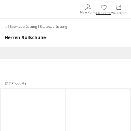
Mein Konto
Merkzettel
Warenkorb
…
Sportausrüstung
Skateausrüstung
Herren Rollschuhe
217 Produkte