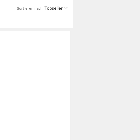
Topseller
Sortieren nach: