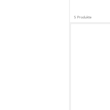
5 Produkte