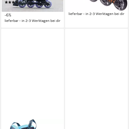
ab 129,90 €
UVP
179,90 €
(3)
169,90 €
UVP
179,90 €
-28%
lieferbar - in 2-3 Werktagen bei dir
-6%
lieferbar - in 2-3 Werktagen bei dir