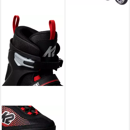
K2
Inlineskates K2 ASCENT 80
M Inline Skate black/red