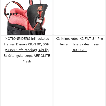
Inlineskates K2 MARLEE PRO
Kinder Inline Skate
(13)
ab 99,90 €
UVP
129,90 €
-23%
lieferbar - in 2-3 Werktagen bei dir
MOTIONRIDERS Inlineskates
K2 Inlineskates K2 F.I.T. 84 Pro
Herren Damen XION 80, SSP
Herren Inline Skates Inliner
(Super Soft Padding), AirFlip
30G0515
Belüftungskonzept, AEROLITE
Mesh