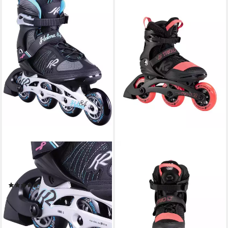
K2
Inlineskates K2 HELENA 84
Inline Skate
(3)
149,90 €
UVP
219,90 €
-32%
lieferbar - in 2-3 Werktagen bei dir