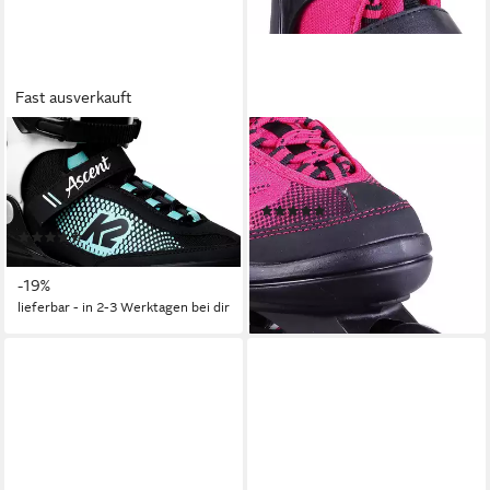
Fast ausverkauft
K2
K2
Inlineskates K2 ASCENT 80
Inlineskates K2 MARLEE
W Inline Skate
Kinder Inline Skate pink
(4)
black/white/turquise
104,90 €
(4)
lieferbar - in 2-3 Werktagen bei dir
129,90 €
UVP
159,90 €
-19%
lieferbar - in 2-3 Werktagen bei dir