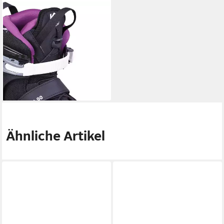
K2
Inlineskates K2 HELENA 90 II
SPEEDLACE LTD Inline Skate
inkl Schlittschuh Eiskufen
(1)
194,90 €
UVP
299,90 €
-35%
lieferbar - in 2-3 Werktagen bei dir
Ähnliche Artikel