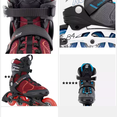
K2
K2
Inlineskates ALEXIS 90 BOA
Inlineskates K2 Alexis 84 Pro
burgandy_orange
Damen Inline Skates Inliner
(2)
30G0517
ab 229,99 €
UVP
279,99 €
(2)
ab 206,96 €
-18%
UVP
229,95 €
lieferbar - in 2-3 Werktagen bei dir
-10%
lieferbar - in 3-4 Werktagen bei dir