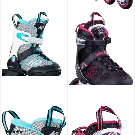
K2
K2
Inlineskates Marlee Kids
Inlineskates K2 VELOCITY 84
Skates 2100002936203
BOA W Inline Skate 2022
(5)
(2)