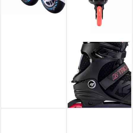
K2
Inlineskates Trio LT 100
(Rollen: 100mm/83A,
Kugellager: ILQ 7)
schwarz/coral
(3)
ab 189,90 €
UVP
249,90 €
-24%
lieferbar - in 2-3 Werktagen bei dir