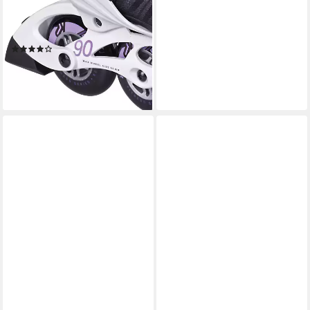
Inlineskates K2 HELENA 90 II
SPEEDLACE LTD Inline Skate
2022 black/purple
(1)
ab 159,90 €
UVP
279,90 €
-43%
lieferbar - in 2-3 Werktagen bei dir