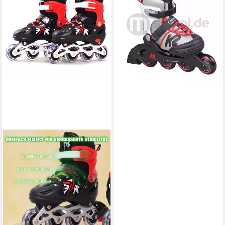
LTD GIRL white-pink,whit
90,95 €
UVP
109,95 €
-17%
lieferbar - in 2-3 Werktagen bei dir