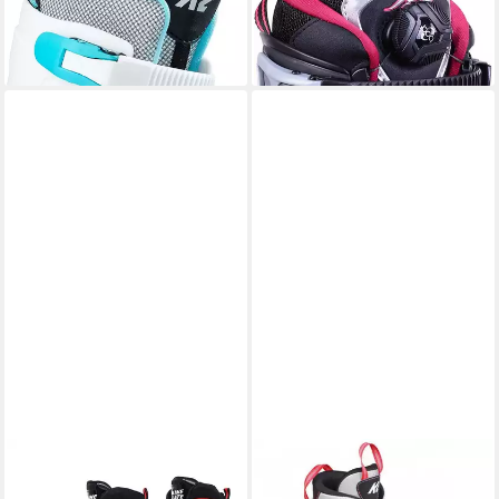
ab 89,90 €
169,90 €
UVP
129,90 €
UVP
259,90 €
-31%
-35%
lieferbar - in 2-3 Werktagen bei dir
lieferbar - in 2-3 Werktagen bei dir
K2
Inlineskates CADENCE JR