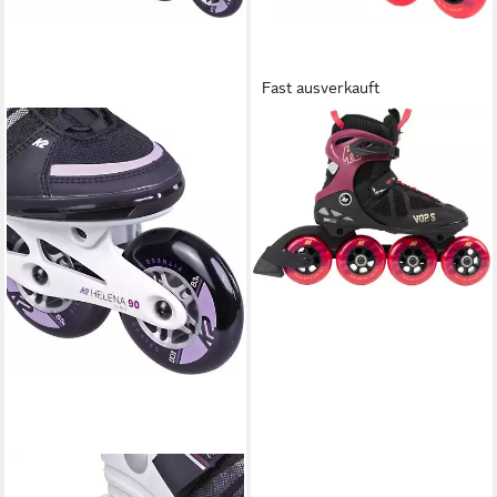
Fast ausverkauft
K2
Inlineskates
266,39 €
lieferbar - in 9-11 Werktagen bei
dir
K2