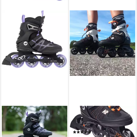
K2
K2
Inlineskates K2 ALEXIS 80
Inlineskates K2 ALEXIS 80
PRO Inline Skate
Inline Skate black/coral
(10)
black/lavender