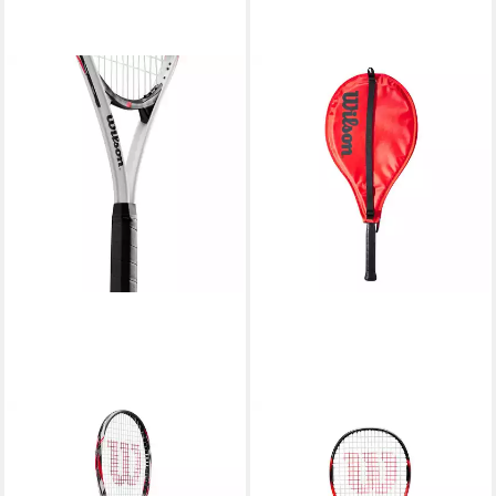
WILSON
WILSON
Tennisschläger Fusion XL
Tennisschläger Pro Staff
112in/274g/Freizeit
Precision 25in (9-12 Jahre)