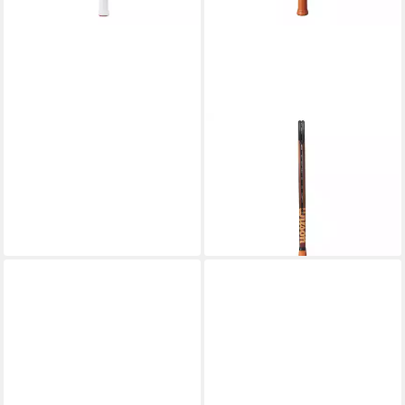
WILSON
Tennisschläger Pro Staff
97UL V14
168,97 €
UVP
250,00 €
-32%
lieferbar - in 2-3 Werktagen bei dir