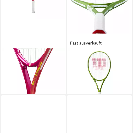
Fast ausverkauft
WILSON
WILSON
Tennisschläger Intrigue 23
Tennisschläger Blade Feel
Girls
Team 103in/275g/Freizeit
27,23 €
2026 grün - besaitet
lieferbar - in 3-4 Werktagen bei dir
68,14 €
lieferbar - in 3-4 Werktagen bei dir