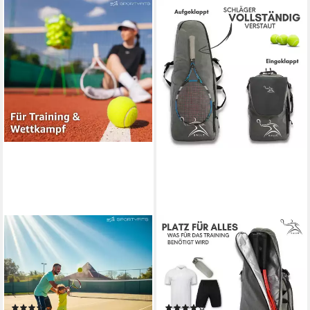
SPORTYFITS®
BALLO®
Tennisball 6x Tennisbälle
Tennisrucksack Tennistasche
Sport & Tennis - Training und
Schlägertasche Rucksack
Wettkampf (6er Set, 6-St., 6x
Tasche Tennis Badmintion,
Tennisball)
Wasserfest, vollständiges
(6)
(11)