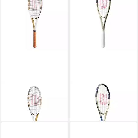
WILSON
WILSON
Tennisschläger Rf 01 Hall Of
Tennisschläger Blade 98
Fame
16X19 V10 US Open 2026
299,95 €
289,95 €
lieferbar - in 2-3 Werktagen bei dir
lieferbar - in 2-3 Werktagen bei dir