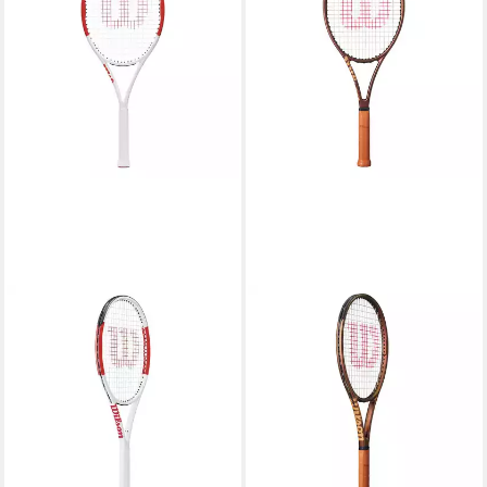
WILSON
Tennisschläger Six.One Lite
102 Lite
ab 96,91 €
UVP
150,00 €
-35%
lieferbar - in 2-3 Werktagen bei dir