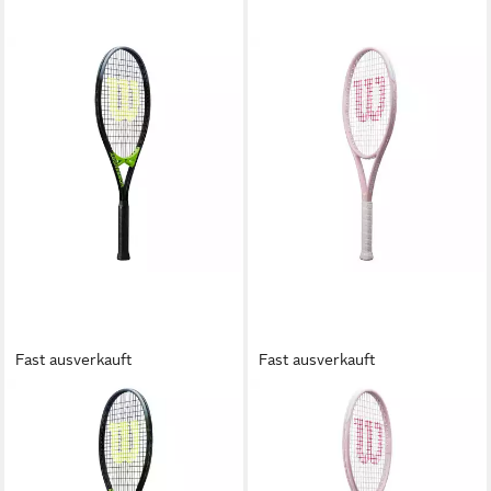
Fast ausverkauft
Fast ausverkauft
WILSON
WILSON
Tennisschläger Aggressor 112
Tennisschläger INTRIGUE SE
32,95 €
UVP
40,00 €
- Allroundschläger unbesaitet
-18%
- rose weiß