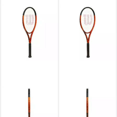
WILSON
WILSON
Tennisschläger Burn 100 V5
Tennisschläger Burn 100 LS
ab 111,74 €
UVP
200,00 €
V 5
98,27 €
-44%
UVP
180,00 €
lieferbar - in 2-3 Werktagen bei dir
-45%