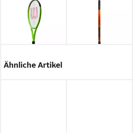
WILSON
WILSON
Tennisschläger Blade Feel
Tennisschläger Burn 100 ULS
RXT 105
V 5
ab 76,95 €
ab 97,51 €
UVP
160,00 €
lieferbar - in 2-3 Werktagen bei dir
-39%
lieferbar - in 2-3 Werktagen bei dir
Ähnliche Artikel