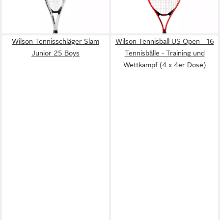
weiss/schwarz/rot - besaitet
2023 rot - besaitet
39,95 €
49,44 €
lieferbar - in 3-4 Werktagen bei dir
lieferbar - in 3-4 Werktagen bei dir
Wilson Tennisschläger Slam
Wilson Tennisball US Open - 16
Junior 25 Boys
Tennisbälle - Training und
Wettkampf (4 x 4er Dose)