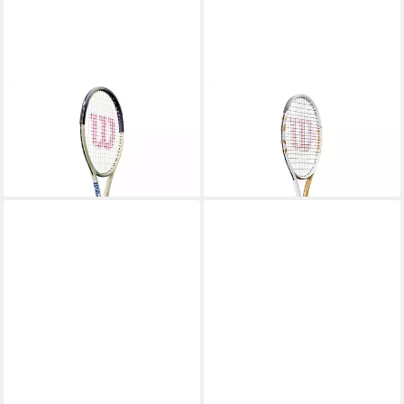
WILSON
WILSON
Tennisschläger Blade 100 V10
Tennisschläger Rf 01 Pro Hall
US Open 2026
Of Fame
249,95 €
279,95 €
lieferbar - in 2-3 Werktagen bei dir
lieferbar - in 2-3 Werktagen bei dir