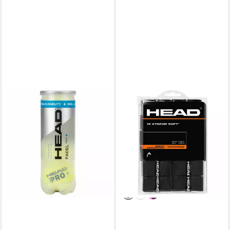
HEAD
Tennisschläger Griffband
Head Xtreme Soft 12 pcs
Pack - Perfekter Grip &
Komfort
19,90 €
UVP
25,00 €
-20%
lieferbar - in 2-3 Werktagen bei dir