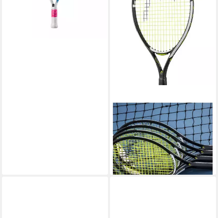
HEAD
Tennisschläger IG Speed JR
21in (4-7 Jahre)
schwarz/grau - besaitet
ab 42,90 €
UVP
55,00 €
-22%
lieferbar - in 2-3 Werktagen bei dir