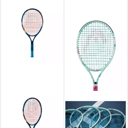
HEAD
Tennisschläger Paw 21
32,84 €
UVP
40,00 €
-18%
lieferbar - in 3-4 Werktagen bei dir