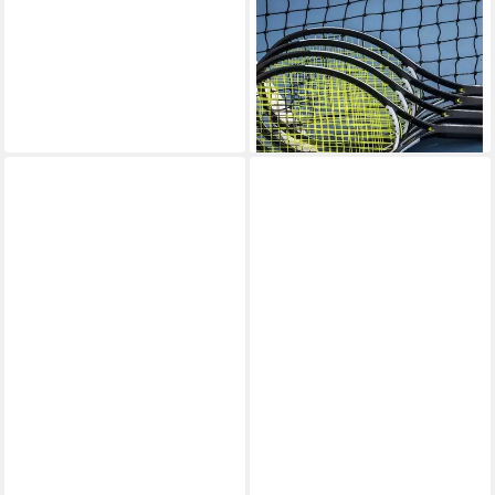
25in (9-12 Jahre) 2024
schwarz/grau - besaitet
ab 50,49 €
UVP
70,00 €
-28%
leider ausverkauft