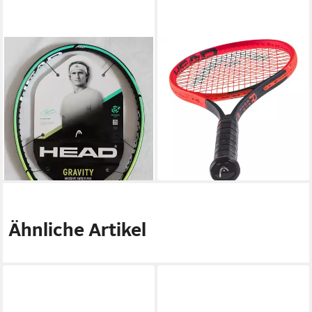
HEAD
HEAD
Tennisschläger HEAD Gravity
Tennisschläger HEAD Radical
PRO L2 Graphene 360+
MP 2023 Tennisschläger
Turnierschläger UVP: 270,00
unbesaitet Turnierschläger
€, (1-tlg)
ATP
168,90 €
184,90 €
UVP
270,00 €
UVP
280,00 €
-37%
-34%
lieferbar - in 2-3 Werktagen bei dir
lieferbar - in 2-3 Werktagen bei dir
Ähnliche Artikel