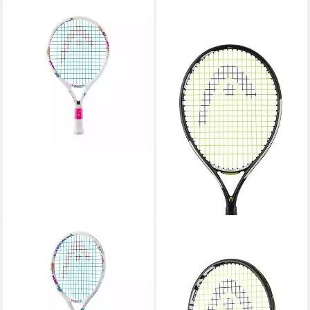
HEAD
Tennisschläger Paw 17
28,11 €
lieferbar - in 4-5 Werktagen bei dir