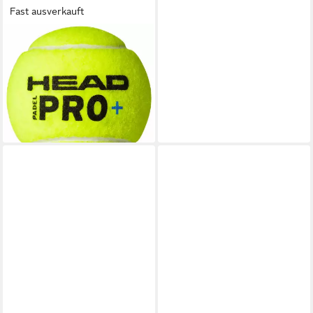
Fast ausverkauft
HEAD
Padelschläger 3er Dose
HEAD PADEL PRO+ Bälle, (3-
tlg)
6,99 €
(2,33 €/ 1 Stk)
lieferbar - in 3-4 Werktagen bei dir