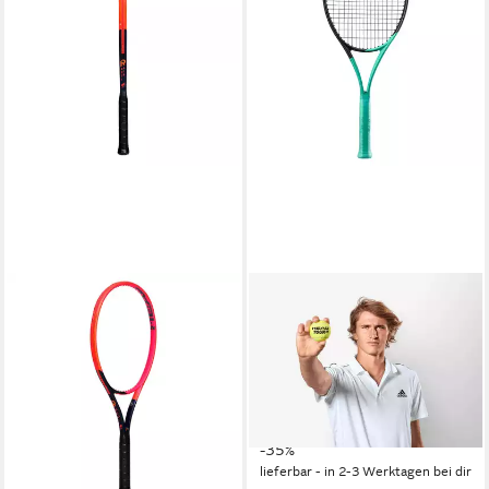
HEAD
HEAD
Tennisschläger Radical Team
Tennisschläger Boom Team
ab 168,90 €
UVP
250,00 €
HEAD Auxetic Graphene
-32%
Inside Turnierschläger
lieferbar - in 2-3 Werktagen bei dir
unbesaitet
ab 149,95 €
UVP
230,00 €
-35%
lieferbar - in 2-3 Werktagen bei dir