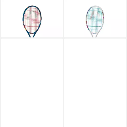
HEAD
HEAD
Tennisschläger Paw 23
Tennisschläger Paw 23
ab 32,84 €
40,00 €
UVP
40,00 €
lieferbar - in 3-4 Werktagen bei dir
-18%
lieferbar - in 3-4 Werktagen bei dir