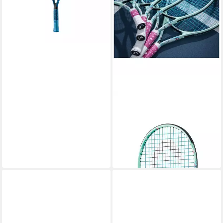
HEAD
Tennisschläger Coco 23in (7-
10 Jahre) 2024 mintgrün -
besaitet
35,00 €
lieferbar - in 3-4 Werktagen bei dir