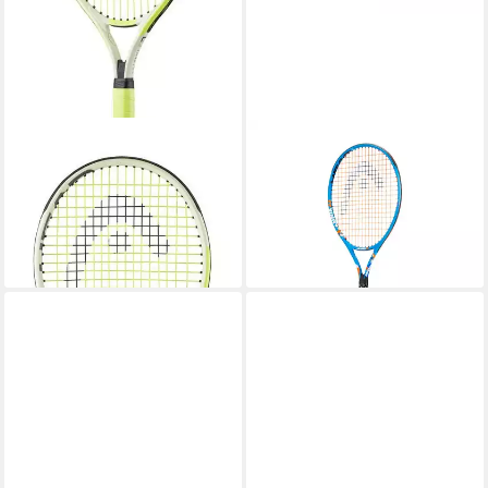
HEAD
HEAD
Tennisschläger Extreme JR
Tennisschläger Jannik 23
28,75 €
21in (4-7 Jahre) 2024
UVP
35,00 €
gelb/grau - besaitet
-18%
lieferbar - in 3-4 Werktagen bei dir
ab 38,28 €
lieferbar - in 4-5 Werktagen bei dir