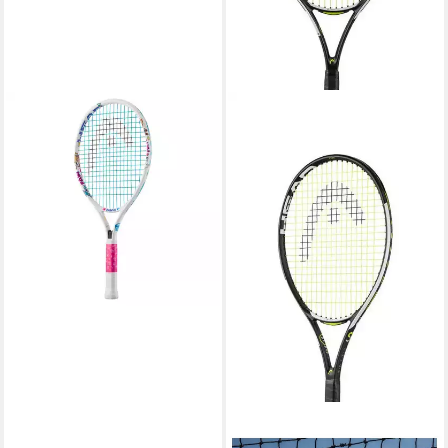
HEAD
Tennisschläger Paw 21in (4-7
Jahre) 2025 weiss - besaitet
38,22 €
lieferbar - in 4-5 Werktagen bei dir
HEAD
Tennisschläger IG Speed JR