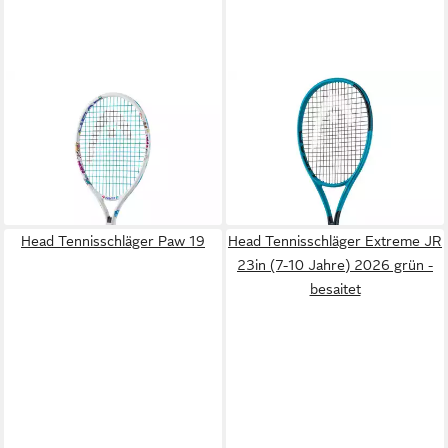
HEAD
HEAD
Tennisschläger Paw 19
Tennisschläger Boom Jr.
ab 28,55 €
UVP
35,00 €
25in/230g (9-12 Jahre)
-18%
2026 blau - besaitet
lieferbar - in 4-5 Werktagen bei dir
130,00 €
lieferbar - in 3-4 Werktagen bei dir
Head Tennisschläger Paw 19
Head Tennisschläger Extreme JR
23in (7-10 Jahre) 2026 grün -
besaitet