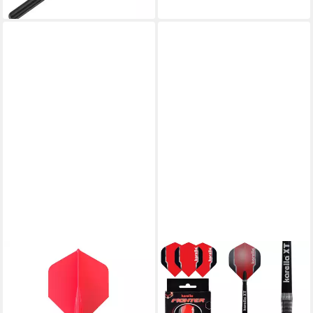
lieferbar - in 2-3 Werktagen bei dir
UNICORN
KARELLA
Dartpfeil Unicorn FORGE, All
Dartpfeil Steeldart Fighter
in One Shaft, Medium, Rot
22g - Hochwertiger Tungsten
9,99 €
Dart.