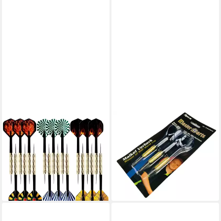
SPORT-KNIGHT®
Dartpfeil Master Darts,
Dartpfeil Profi Steel-Darts 15
Dartpfeile 3er Set ca. 3,5 x 14
Stk., 18 g, rutschfest,
cm
optimaler Schwerpunkt
7,95 €
29,99 €
UVP
44,99 €
lieferbar - in 3-4 Werktagen bei dir
-33%
lieferbar - in 2-3 Werktagen bei dir