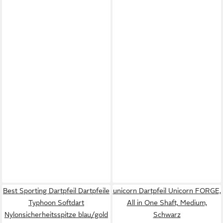
Best Sporting Dartpfeil Dartpfeile
unicorn Dartpfeil Unicorn FORGE,
Typhoon Softdart
All in One Shaft, Medium,
Nylonsicherheitsspitze blau/gold
Schwarz