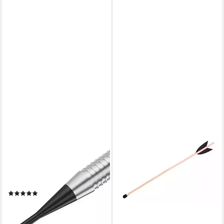
SPORT-KNIGHT®
HOLZSPIELEREI
Dartpfeil Soft-Dartspitzen 100
Holzpfeil Pfeile
1,07 €
Stück langlebige, verstärkte
UVP
2,15 €
konische Form
-50%
(1)
lieferbar - in 2-3 Werktagen bei dir
4,99 €
UVP
9,99 €
-50%