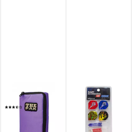
KARELLA
JOLLYSTAR
Dartpfeil Darttasche The Pak
Dartpfeil Dart Zubehörset –
violett
12 Flights & 9 Shafts – Metall
(4)
& Kunststoff
22,90 €
9,95 €
14,95 €
lieferbar - in 2-3 Werktagen bei dir
-33%
+4
lieferbar - in 4-5 Werktagen bei dir