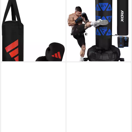
ADIDAS PERFORMANCE
RDX SPORTS
Boxsack Junior Box-Pack (Set,
Boxsack RDX Boxsack mit
2-tlg., mit Boxhandschuhen (6
Handschuhen, 6FT
oz)
Freistehend Kickboxen MMA
(1)
Fitness
55,99 €
(7)
lieferbar in 8 Wochen
249,98 €
lieferbar - in 2-3 Werktagen bei dir
+2