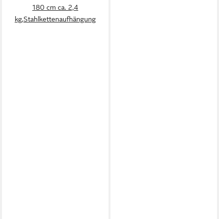
180 cm ca. 2,4
kg,Stahlkettenaufhängung