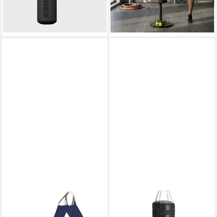
67,90 €
UVP
149,90 €
-55%
lieferbar - in 2-3 Werktagen bei dir
ADIDAS PERFORMANCE
ARTSPORT
Boxsack Blue Corner Boxing
Boxsack 30 kg, hängend 110