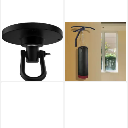
RDX
FURNICATO
Boxsack RDX Boxsackhaken
Boxsack Boxsackhalterung
Boxsackhaken
Wandhalterung 93x47x51 cm
Boxsackhalterung
Stahl Schwarz (1-tlg)
47,95 €
Deckenmontage
UVP
63,95 €
20,99 €
23,99 €
-25%
lieferbar - in 3-4 Werktagen bei dir
-13%
lieferbar - in 2-3 Werktagen bei dir