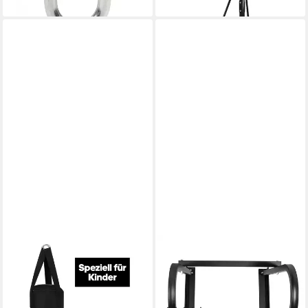
lieferbar - in 3-4 Werktagen bei dir
ADIDAS PERFORMANCE
GORILLA SPORTS
Boxsack Youth Boxing Kit
Boxsack Punchingball
(Set, 2-tlg., mit
Aufhängung zur
Boxhandschuhen (8oz)
Wandbefestigung (1-tlg)