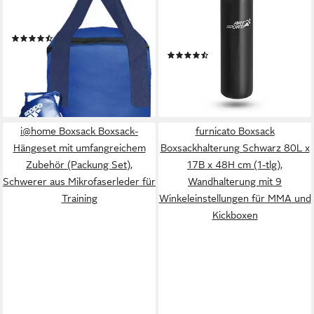
Kit (Set, 2-tlg., mit
cm mit 4-Punkt-Stahlkette &
Boxhandschuhen)
Karabinerhaken für
(25)
Erwachsene
82,99 €
UVP
105,00 €
(14)
58,98 €
-21%
74,99 €
lieferbar - in 6-8 Werktagen bei dir
-21%
lieferbar - in 3-4 Werktagen bei dir
i@home Boxsack Boxsack-
furnicato Boxsack
Hängeset mit umfangreichem
Boxsackhalterung Schwarz 80L x
Zubehör (Packung Set),
17B x 48H cm (1-tlg),
Schwerer aus Mikrofaserleder für
Wandhalterung mit 9
Training
Winkeleinstellungen für MMA und
Kickboxen