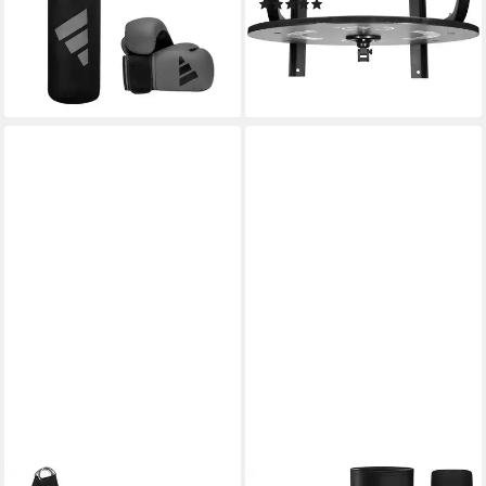
(1)
73,99 €
UVP
85,00 €
69,99 €
-13%
lieferbar - in 3-4 Werktagen bei dir
lieferbar - in 6-8 Werktagen bei dir