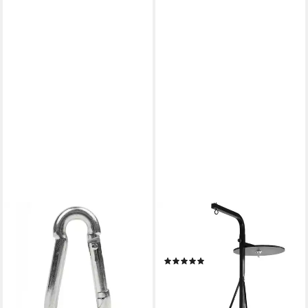
SPORT-THIEME
PHYSIONICS
Boxsack Boxsack-Karabiner,
Boxsack Boxstation 2in1 inkl.
Zur Aufhängung des
Aufhängung (1-tlg)
(1)
Boxsackes an
129,99 €
Deckenbefestigung
lieferbar - in 3-4 Werktagen bei dir
5,99 €