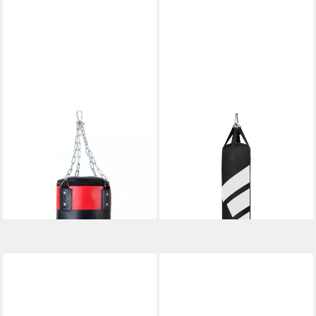
CHARLSTEN
ADIDAS PERFORMANCE
Boxsack Charlsten Boxsack
Boxsack adidas Nylon
10kg inkl. Kette und Haken
Punching Bag
ab 82,99 €
zum Einhängen (1-tlg)
UVP
95,00 €
73,90 €
-13%
lieferbar - in 4-5 Werktagen bei dir
lieferbar in 2 Wochen