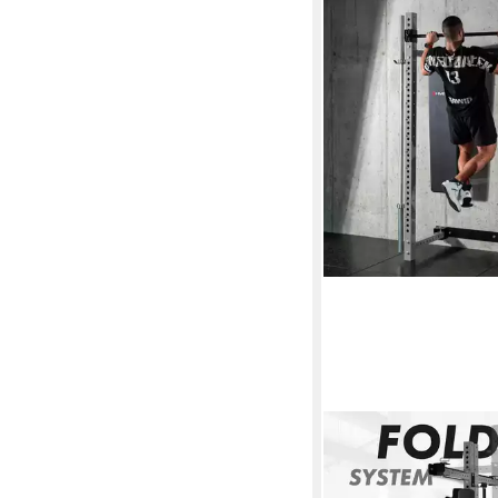
HMS
Power Rack Wand-Kraf
KLT34 klappbar