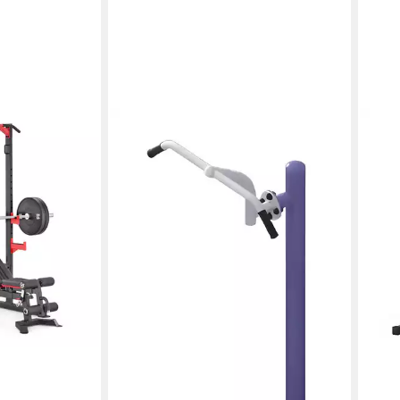
JVMOEBEL
Power Rack Vielseitiges
Straßensportgerät mit Kabelzug und
seitlichen Planks
50 kg
max. Benutzergewicht
70 kg
max. Trainingsgewicht
2.049,00 €
UVP
2.700,00 €
-24%
lieferbar in 8 Wochen