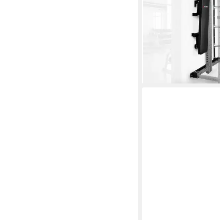
100.0 kg
max. Benutzerg
400.0 kg
max. Trainings
783,90 €
955,90 €
-18%
lieferbar - in 5-6 Werktag