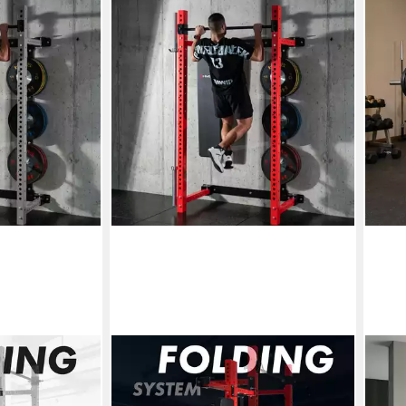
HMS
LEVI
tstation
Power Rack Wand-Kraftstation
Powe
Klimmzugstange klappbar
Powe