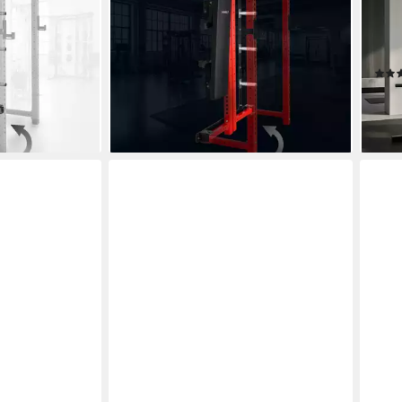
Rude
ewicht
100.0 kg
max. Benutzergewicht
gewicht
400.0 kg
max. Trainingsgewicht
130 
200 
783,90 €
1.049,00 €
-25%
399,
en bei dir
lieferbar - in 5-6 Werktagen bei dir
-33
liefe