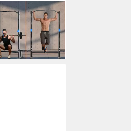
NOW
er Rack WN-859
kg
max. Benutzergewicht
kg
max. Trainingsgewicht
99 €
UVP
169,99 €
rbar - in 7-9 Werktagen bei dir