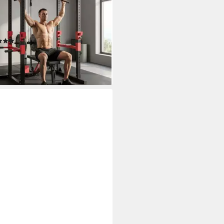
rfunktion
kg
max. Benutzergewicht
kg
max. Trainingsgewicht
(2)
99 €
UVP
599,99 €
%
rbar - in 2-3 Werktagen bei dir