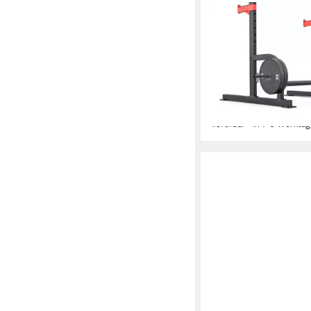
ADIDAS PERFORMANCE
Power Rack adidas P
135 kg
max. Benutzerge
135 kg
max. Trainingsge
18
Übungsmöglichkeiten
319,00 €
UVP
370,00 €
-14%
lieferbar - in 7-9 Werktag