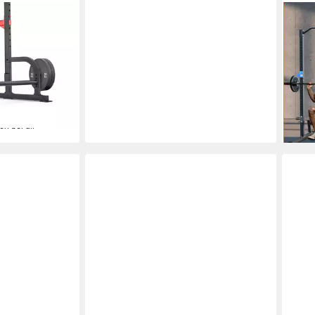
WIN
ower Rack
Pow
wicht
120 
wicht
100 
159,
-6%
liefe
en bei dir