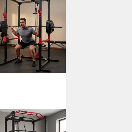
VO
r Rack Power Rack-Kraftstation,
r Cage,Mit Latzzug und