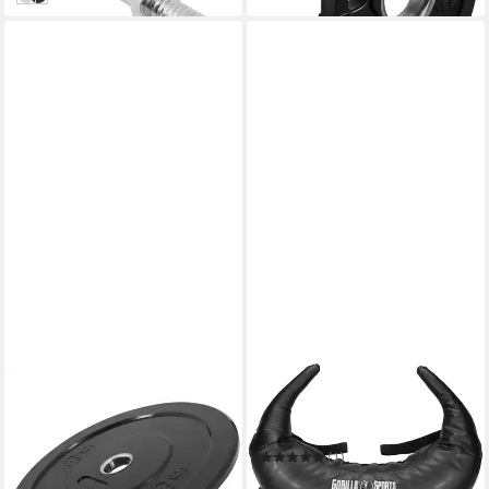
GORILLA SPORTS
GORILLA SPORTS
Hantelscheibe Bumper Plates
Zusatzgewichte Fitness
50/51 mm 5-25 KG
Power Bag schwarz 5-22,5
ab 24,99 €
kg
(1)
in 4-5 Werktagen bei dir
ab 54,99 €