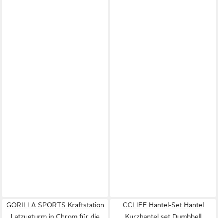
GORILLA SPORTS Kraftstation
CCLIFE Hantel-Set Hantel
Latzugturm in Chrom für die
Kurzhantel set Dumbbell