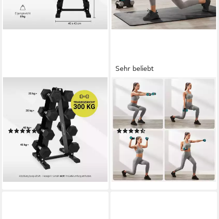
Sehr beliebt
MSPORTS®
SONGMICS
Kurzhantel Rack mit 300kg
Hantel-Set Kurzhanteln,
Belastbarkeit Hantelständer
Hantel Set 12kg, Hexagon,
Hantelablage
Neopren Hanteln
(1)
(126)
94,99 €
39,99 €
UVP
110,00 €
UVP
60,99 €
-14%
-34%
lieferbar - in 2-3 Werktagen bei dir
lieferbar - in 3-4 Werktagen bei dir