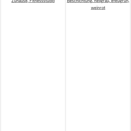
Zuhause, Fitnessstudio
Beschichtung, hellgrau, efeugrün,
weinrot