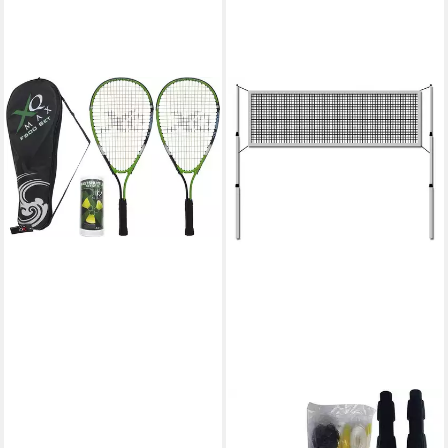
XQMAX
Speed-Badmintonschläger
F600 FAST SHUTTLE
34,90 €
in 2-3 Werktagen bei dir
XQMAX
Tennisnetz PREMIUM