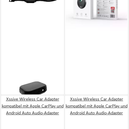
-56%
in 4-5 Werktagen bei dir
XSSIVE
4G Smartwatch für Kinder –
Videotelefonie & GPS Blau
82,95 €
Smartwatch
in 4-5 Werktagen bei dir
Xssive Wireless Car Adapter
Xssive Wireless Car Adapter
kompatibel mit Apple CarPlay und
kompatibel mit Apple CarPlay und
Android Auto Audio-Adapter
Android Auto Audio-Adapter