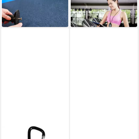
340,00 €
Stoppuhr digital Schwarz
479,89 €
-29%
(1)
8,49 €
in 3-4 Werktagen bei dir
in 2-3 Werktagen bei dir
XQMAX DARTS
Etui XQMAX Dart Wallet