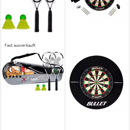
Fast ausverkauft
XQMAX
Badmintonschläger Speed
Badminton Schläger Set
(1)
34,90 €
in 2-3 Werktagen bei dir