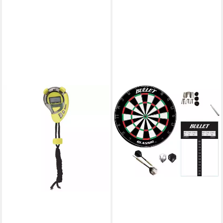
XQMAX
Stoppuhr Stopp-Uhr
7,95 €
UVP
14,00 €
-43%
in 2-3 Werktagen bei dir