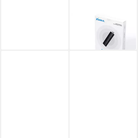
XSARIUS
Streaming-Box AIR Stick 4K
UHD Android 11
89,00 €
in 2-3 Werktagen bei dir