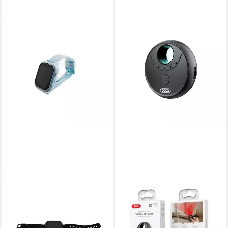
XO
Überwachungskamera
Zubehör CRP02
7,95 €
UVP
17,95 €