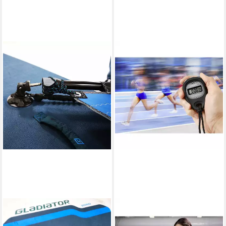
SPORTIME
RENKFORCE
SUP-Board SUP-Segel
Stoppuhr Renkforce WT-034