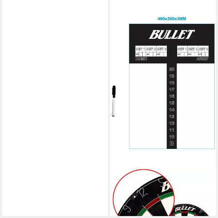
XQMAX
Dartscheibe Darts Set
44,90 €
in 2-3 Werktagen bei dir