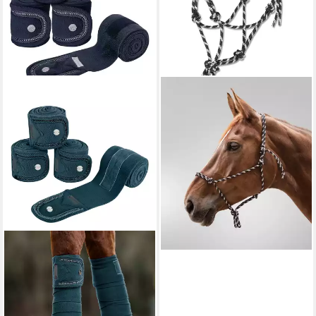
WALDHAUSEN
Halfter Knotenhalfter
5,95 €
lieferbar - in 2-3 Werktagen bei dir
WALDHAUSEN
Pferdebandage
Fleecebandagen Nepal
29,95 €
lieferbar - in 2-3 Werktagen bei dir