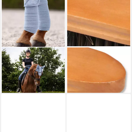
WALDHAUSEN
WALDHAUSEN
Pferdebandage
Mähnenbürste HW
Fleecebandagen Rom
Staubbürste 18 cm, weich,
31,95 €
lange Borsten
lieferbar - in 2-3 Werktagen bei dir
12,95 €
lieferbar - in 2-3 Werktagen bei dir