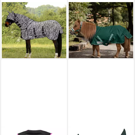
WALDHAUSEN
WALDHAUSEN
Pferde-Fliegendecke
Pferde-Thermodecke
Waldhausen Fliegendecke
Waldhausen Shetty
ab 44,96 €
Regendecke 100g
lieferbar - in 2-3 Werktagen bei dir
44,96 €
lieferbar - in 6-7 Werktagen bei dir
WALDHAUSEN