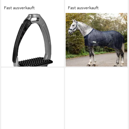
Fast ausverkauft
Fast ausverkauft
WALDHAUSEN
WALDHAUSEN
Steigbügel Waldhausen
Pferde-Fliegendecke
Sicherheitssteigbügel Pro
Waldhausen Fliegendecke
89,96 €
Comfort mit Kreuzbegurtung
lieferbar - in 2-3 Werktagen bei dir
43,16 €
lieferbar - in 2-3 Werktagen bei dir