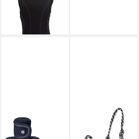
Swing Rückenprotektor P06
flexible, Erwachsene
79,95 €
lieferbar - in 6-8 Werktagen bei dir