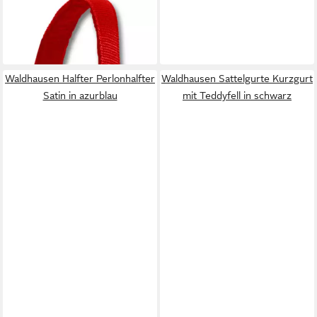
WALDHAUSEN
Halfter Perlonhalfter Satin
12,95 €
lieferbar - in 2-3 Werktagen bei dir
Waldhausen Halfter Perlonhalfter
Waldhausen Sattelgurte Kurzgurt
Satin in azurblau
mit Teddyfell in schwarz