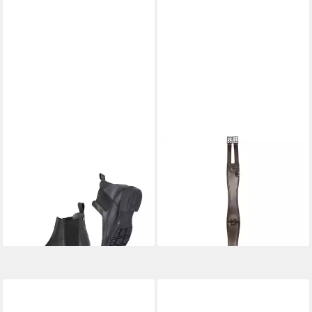
WALDHAUSEN
WALDHAUSEN
Jodhpurstiefelette Nizza in
Sattelgurte Ledersattelgurt
schwarz Reitstiefel
Sleek
65,96 €
79,97 €
UVP
79,94 €
UVP
99,95 €
-17%
-20%
lieferbar - in 2-3 Werktagen bei dir
lieferbar - in 2-3 Werktagen bei dir