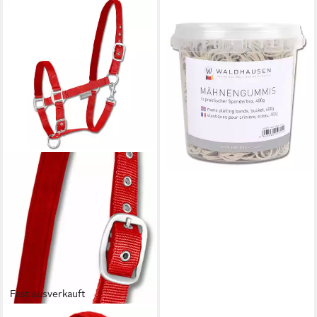
WALDHAUSEN
Gummibänder
Mähnengummis im Eimer 400
g
19,95 €
lieferbar - in 2-3 Werktagen bei dir
Fast ausverkauft