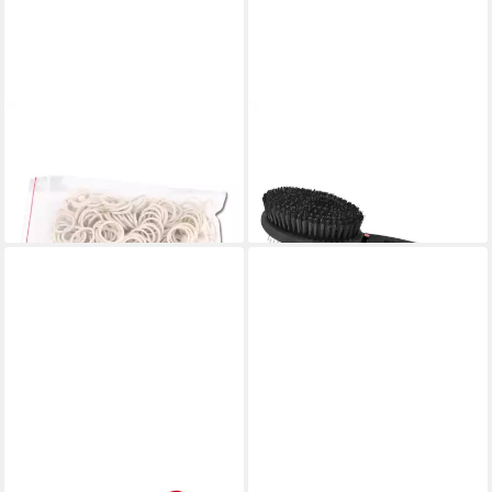
WALDHAUSEN
WALDHAUSEN
Gummibänder
Mähnenbürste Doppelbürste
Mähnengummis im Beutel
mit Gelgriff
3,95 €
14,95 €
lieferbar - in 2-3 Werktagen bei dir
lieferbar - in 2-3 Werktagen bei dir