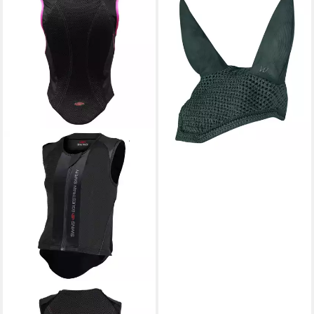
Fliegenohren Fliegenohren
Basic
14,95 €
lieferbar - in 2-3 Werktagen bei dir
WALDHAUSEN
Schutzweste Waldhausen