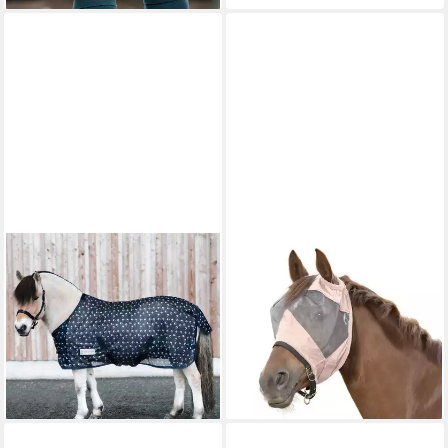
WALDHAUSEN
WALDHAUSEN
Pferde-Fliegendecke
Fliegenmasken Waldhausen
Waldhausen Fliegendecke
Fliegenmaske Premium ohne
Lucky
Ohrenschutz
35,96 €
22,46 €
lieferbar - in 2-3 Werktagen bei dir
lieferbar - in 2-3 Werktagen bei dir