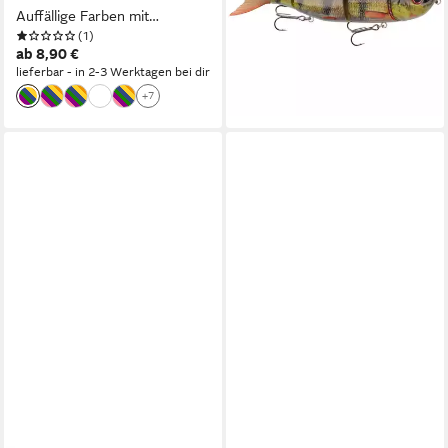
ab 15,99 €
Auffällige Farben mit
lieferbar - in 2-3 Werktagen bei dir
(1)
Geräuschkapsel
ab 8,90 €
+1
lieferbar - in 2-3 Werktagen bei dir
+7