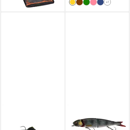
+1
SAVAGE GEAR
SAVAGE GEAR
Kunstköder 3D Trout Shad
Kunstköder 4PLAY Classic
12.5Cm/35G Fs Firetiger
Swim N Jerk
ab 8,99 €
ab 15,99 €