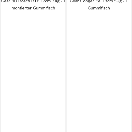
Gear 3D Roach RTF 12cm 34g - 1
Gear Conger Eel 13cm 50g - 1
montierter Gummifisch
Gummifisch