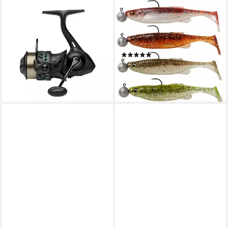
SAVAGE GEAR
SAVAGE GEAR
Spinnrolle), Savage Gear
Kunstköder Savage Gear Fat
Fishing-King Special 1000 FD
Minnow T-Tail RTF - 4
Spinnrolle
montierte Gummifische
(3)
ab 69,00 €
UVP
136,99 €
ab 12,99 €
-50%
lieferbar - in 2-3 Werktagen bei dir
lieferbar - in 3-4 Werktagen bei dir