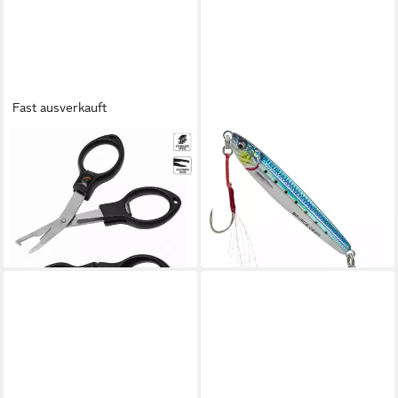
Fast ausverkauft
SAVAGE GEAR
SAVAGE GEAR
Sprengring Magic Folding
Kunstköder 3D Jig Minnow
Scissor Faltbare Sprengring
4.6Cm 5G S Sardine
ab 6,99 €
Zange und Geflecht Schere
lieferbar - in 2-3 Werktagen bei dir
8,99 €
lieferbar - in 2-3 Werktagen bei dir
+3