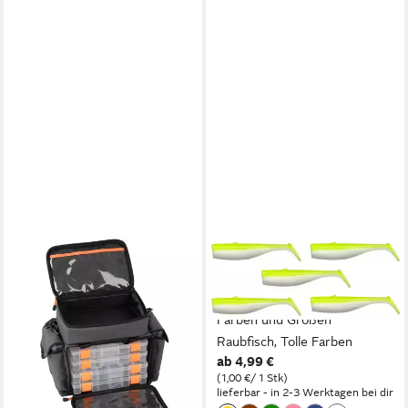
SAVAGE GEAR
SAVAGE GEAR
Angelkoffer Savage Gear
Kunstköder Gummifische
Lure Specialist Bag M
Minnow WL Tail 5 Stück - ver.
Angeltasche inkl. 6
Farben und Größen
Angelboxen
Raubfisch, Tolle Farben
67,99 €
ab 4,99 €
lieferbar - in 2-3 Werktagen bei dir
(1,00 €/ 1 Stk)
lieferbar - in 2-3 Werktagen bei dir