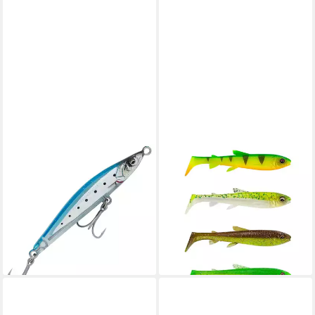
SAVAGE GEAR
SAVAGE GEAR
Kunstköder Savage Gear
Kunstköder, Savage Gear 3D
Gravity Pencil Slim 6.5cm 7g
Whitefish Shad 9,0cm Dark
S - Wobbler
Water Mix 4pcs. Gummifisch
13,99 €
8,99 €
lieferbar - in 2-3 Werktagen bei dir
lieferbar - in 3-4 Werktagen bei dir
+5