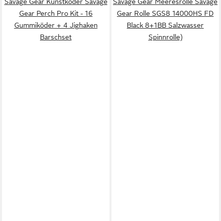
Savage Gear Kunstköder Savage
Savage Gear Meeresrolle Savage
Gear Perch Pro Kit - 16
Gear Rolle SGS8 14000HS FD
Gummiköder + 4 Jighaken
Black 8+1BB Salzwasser
Barschset
Spinnrolle)