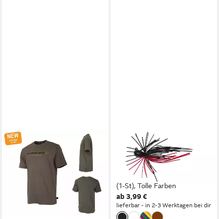
SAVAGE GEAR
SAVAGE GEAR
Print-Shirt NEU 2024 SG4
Kunstköder JIG 1 SKIRT
Logo T-Shirts Green S -
FLIRT ver. Farben - 6,5cm -
XXXL 100% Baumwolle
5g 7,5g 10g - Hecht Forelle,
Angeln
(1-St), Tolle Farben
ab 29,99 €
ab 3,99 €
lieferbar - in 2-3 Werktagen bei dir
lieferbar - in 2-3 Werktagen bei dir