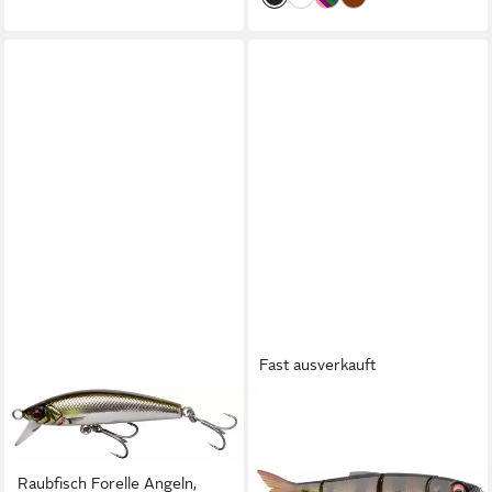
Fast ausverkauft
SAVAGE GEAR
SAVAGE GEAR
Kunstköder Wobbler Gravity
Kunstköder, 4 Play V2 Swim
Minnow 5cm - ver. Farben -
& Jerk 13,5cm SS Perch
Raubfisch Forelle Angeln,
Swimbait Jerkbait