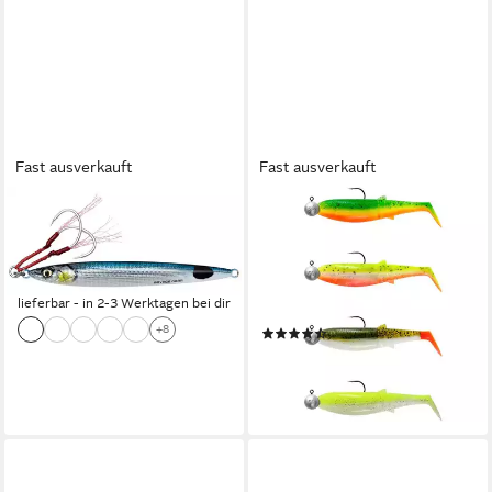
Fast ausverkauft
Fast ausverkauft
SAVAGE GEAR
SAVAGE GEAR
Kunstköder Savage Gear Salt
Kunstköder Cannibal Shad Mix
3D Slim Jig Minnow - Pilker
4 montierte Gummifische
ab 11,99 €
Gummiköder Softbaits, (Spar-
lieferbar - in 2-3 Werktagen bei dir
Set), UV-aktiv
+8
(2)
ab 7,49 €
lieferbar - in 3-4 Werktagen bei dir