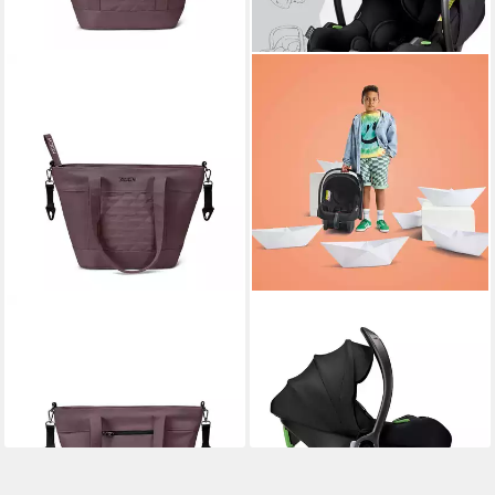
MOON
MOON
Wickeltasche
Babyschale Moon Cosmo 2.0
ab 74,90 €
Babyschale
lieferbar - in 3-4 Werktagen bei dir
199,90 €
lieferbar - in 4-5 Werktagen bei dir
+1