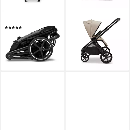
MOON
MOON
Kinder-Buggy Hype Buggy
Kombi-Kinderwagen Gio Fold
(1)
Kombikinderwagen, Gestell
399,90 €
und Babywanne mit einem
lieferbar - in 2-3 Werktagen bei dir
Handgriff zusammenfaltbar
899,90 €
lieferbar - in 2-3 Werktagen bei dir
+1