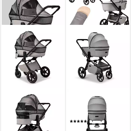
MOON
MOON
Kombi-Kinderwagen
Kombi-Kinderwagen Resea
Moskitonetz für Babywanne
2.0 Kinderwagen Cozy Spring
19,90 €
Set mit Cosmo 2.0
lieferbar - in 2-3 Werktagen bei dir
(1)
749,90 €
UVP
1.069,60 €