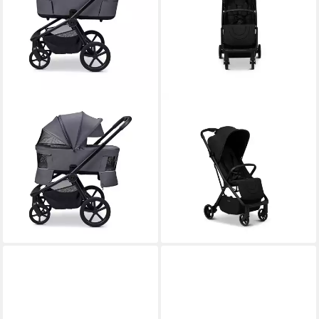
MOON
MOON
Kombi-Kinderwagen Resea
Kinder-Buggy
349,90 €
Fold Diamond
lieferbar - in 2-3 Werktagen bei dir
Kombikinderwagen mit
Cosmo 2.0
879,90 €
lieferbar - in 2-3 Werktagen bei dir
+1