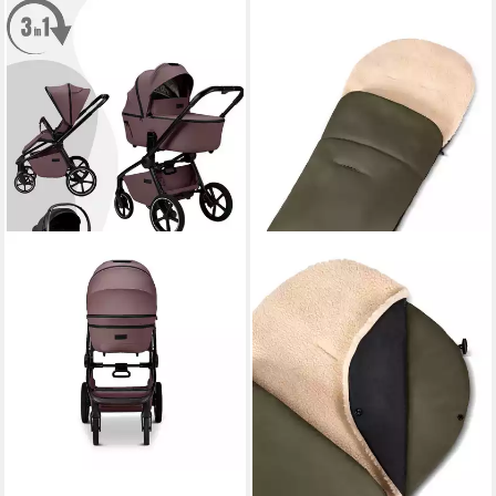
MOON
Fußsack Premium Fußsack
89,90 €
lieferbar - in 2-3 Werktagen bei dir
+3