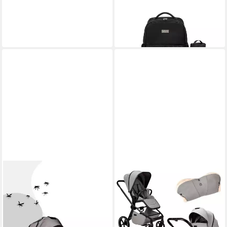
MOON
Wickeltasche
89,90 €
lieferbar - in 6-8 Werktagen bei dir