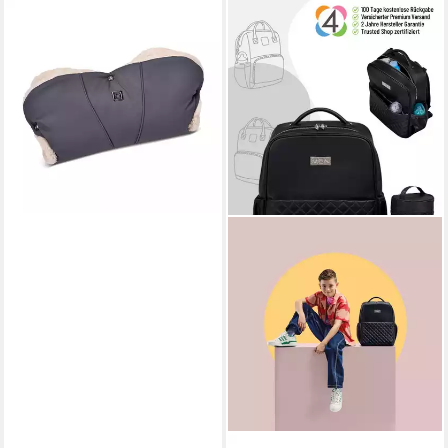
MOON
Kinderwagen-Handwärmer
Moon Premium Handmuff
29,90 €
lieferbar - in 5-6 Werktagen bei dir
+3