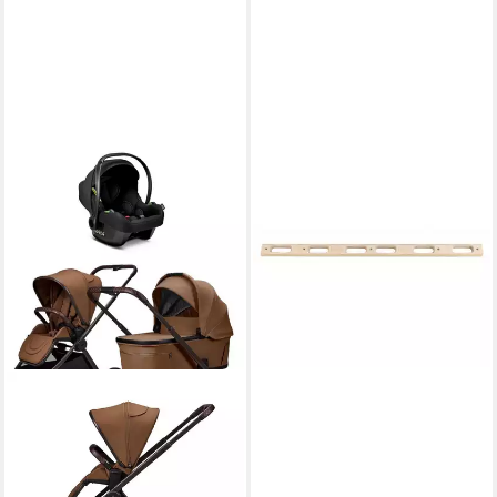
MOON
Gymnastikball Kraftgeräte
MoDEADHANGING RUNG
18MM
20,94 €
UVP
34,90 €
-40%
lieferbar - in 4-5 Werktagen bei dir