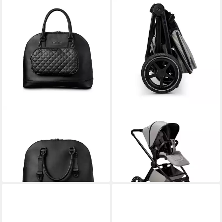
MOON
MOON
Wickeltasche
Kombi-Kinderwagen Gio 2.0
99,90 €
UVP
119,90 €
Kinderwagen /
-17%
Kombikinderwagen
lieferbar - in 3-4 Werktagen bei dir
899,90 €
lieferbar - in 4-5 Werktagen bei dir