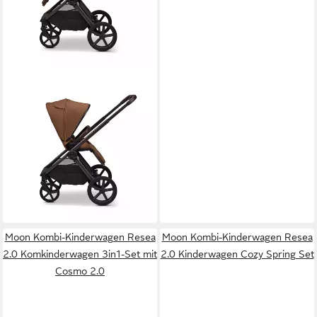
MOON
Kombi-Kinderwagen Gio Fold
Kombikinderwagen inkl.
Cosmo 2.0, Gestell und
Babywanne mit einem
1.029,90 €
Handgriff zusammenfaltbar
lieferbar - in 2-3 Werktagen bei dir
+1
Moon Kombi-Kinderwagen Resea
Moon Kombi-Kinderwagen Resea
2.0 Komkinderwagen 3in1-Set mit
2.0 Kinderwagen Cozy Spring Set
Cosmo 2.0