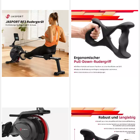
JASPORT
JASPORT
Rudergerät RE3 mit Wasser
Kraftstation ER03
für Zuhause, 150 kg,
300,00 kg
max. Benutzergewicht
450,00 kg
max. Trainingsgewicht
Bluetooth, Kinomap, 14-L-