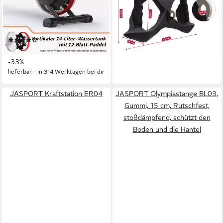
Tank, LCD
33,99 €
UVP
59,99 €
-43%
150 kg
max. Benutzergewicht
200 cm
max. Körpergröße
lieferbar - in 2-3 Werktagen bei dir
(1)
269,00 €
UVP
399,00 €
-33%
lieferbar - in 3-4 Werktagen bei dir
JASPORT Kraftstation ER04
JASPORT Olympiastange BL03,
Gummi, 15 cm, Rutschfest,
stoßdämpfend, schützt den
Boden und die Hantel