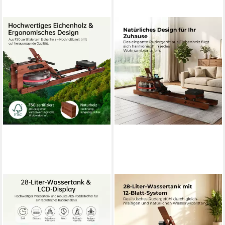
JASPORT
JASPORT
Rudergerät R3 Wasser-
Rudergerät R1E mit
Rudergerät klappbar
Wasserwiderstand aus Eiche
Eichenholz LCD-Display
für Zuhause, Kinomap, 28 L,