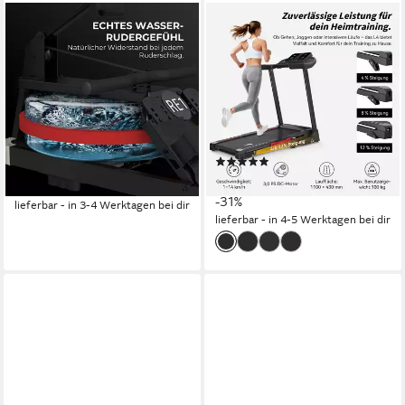
JASPORT
JASPORT
Rudergerät RE1 mit
Laufband L-Serie klappbar für
Wasserwiderstand klappbar
Zuhause mit Steigung,
für Zuhause
Kinomap & Zwift
150 kg
max. Benutzergewicht
100 kg
max. Benutzergewicht
Wasserwiderstandssystem
Widerstandssystem
110 x 43 cm
LxB Lauffläche
200 cm
max. Körpergröße
14 km/h
max. Geschwindigkeit
(4)
249,00 €
UVP
359,00 €
429,00 €
UVP
619,00 €
-31%
-31%
lieferbar - in 3-4 Werktagen bei dir
lieferbar - in 4-5 Werktagen bei dir