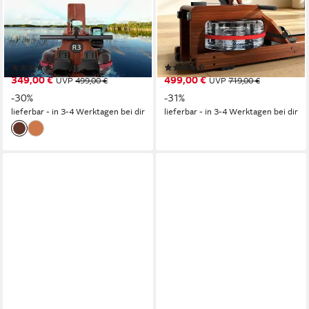
Kinomap
150 kg
150,00 kg
max. Benutzergewicht
150,00 kg
max. Benutzergewicht
205,00 cm
max. Körpergröße
200 cm
max. Körpergröße
199,00 cm
Sitzschienenlänge
210 cm
Sitzschienenlänge
(17)
(16)
349,00 €
499,00 €
UVP
499,00 €
UVP
719,00 €
-30%
-31%
lieferbar - in 3-4 Werktagen bei dir
lieferbar - in 3-4 Werktagen bei dir