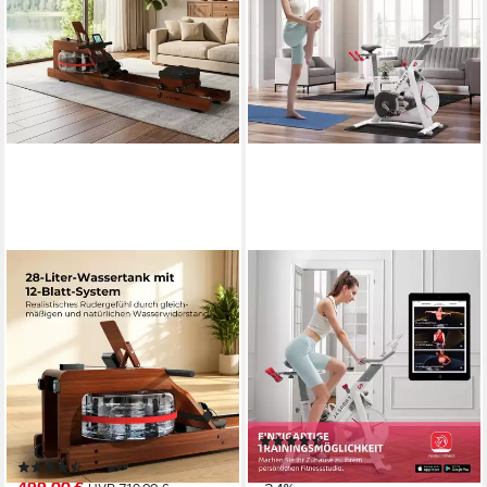
JASPORT
JASPORT
Rudergerät R1E mit
Speedbike S3 Heimtrainer
Wasserwiderstand aus Eiche
Fahrrad, leise, 100 Stufen,
für Zuhause, Kinomap, 28 L,
Bluetooth, bis 120 kg
150 kg
120,00 kg
max. Benutzergewicht
Magnetbremse
Bremssystem
150,00 kg
max. Benutzergewicht
Manuell über Drehknopf
Regulierung Widerstand
200 cm
max. Körpergröße
210 cm
Sitzschienenlänge
(3)
329,00 €
UVP
499,00 €
(16)