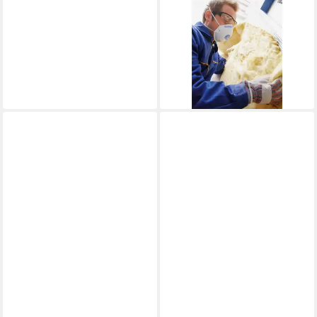
Filtrierende Halbmasken
FFP2 Dräger Halbmaske X-
plore 1320 V FFP2 NR D 10
Stk
37,82 €
lieferbar - in 4-5 Werktagen bei dir