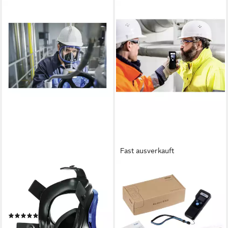
Fast ausverkauft
DRÄGER
DRÄGER
Filtrierende Halbmasken
Alkoholtestgerät – Das
FFP2 Dräger Vollmaske X-
professionelle
plore 6300
Polizeivortestgerät für
(1)
höchste 3706961, Alarm, inkl.
ab 137,67 €