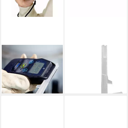
DRÄGER
DRÄGER
Alkoholtestgerät Slide 'n' Click
Alkoholtestgerät Mundstücke
– Hygienische Mundstücke für
für Alkoholtester ACE Y und
präzise 6810690
Alkoholtester, 6811055
42,15 €
ab 108,15 €
lieferbar - in 3-4 Werktagen bei dir
(1,08 €/ 1 Stk)
lieferbar - in 2-3 Werktagen bei dir