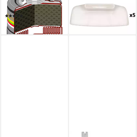
Kombi-Filter Rd40
für Alcotest 3820 & Alcotest
A2B2E2K2 Hg P3 R D
4000 100063
(1)
20,94 €
ab 47,68 €
lieferbar - in 3-4 Werktagen bei dir
lieferbar - in 2-3 Werktagen bei dir