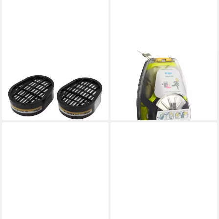
DRÄGER
DRÄGER
Filtereinsatz Dräger Safety
Filtereinsatz Dräger Safety
Wechselfilter-Set, Filter:
Filterfluchthaube Parat 4700,
A2B2 9 Stk
Typ: HARD
156,08 €
290,46 €
lieferbar - in 4-5 Werktagen bei dir
lieferbar - in 4-5 Werktagen bei dir