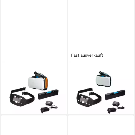
Fast ausverkauft
DRÄGER
DRÄGER
Atemschutz-Vollmaske
Atemschutz-Vollmaske
Dräger Safety
Dräger Safety
Gebläseatemschutz-Set Basic
Gebläseatemschutz-Set Basic
X-plore 8000, Herstellerbeze
X-plore 8000, Herstellerbeze
2.471,01 €
1.620,24 €
lieferbar - in 4-5 Werktagen bei dir
lieferbar - in 4-5 Werktagen bei dir