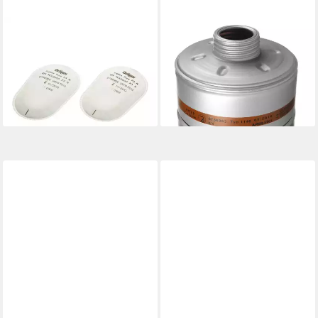
DRÄGER
DRÄGER
Filtereinsatz Dräger Pure P3
Filtereinsatz Dräger Safety
R Bajonett (ohne Gehäuse) 10
Wechselfilter, Filter: AX
44,38 €
Stk
lieferbar - in 4-5 Werktagen bei dir
92,39 €
lieferbar - in 4-5 Werktagen bei dir