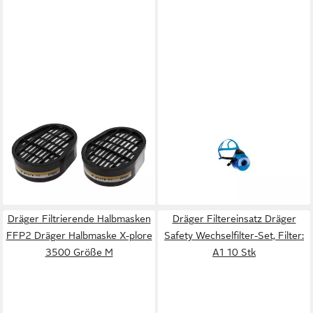
DRÄGER
DRÄGER
Filtereinsatz Dräger
Filtrierende Halbmasken
Bajonettfilter A2 P3 R D, 1
FFP2 Dräger Safety
Paar 7 Stk
Halbmaskenkörper X-plore
156,39 €
4740, Größe: ML
lieferbar - in 4-5 Werktagen bei dir
67,95 €
lieferbar - in 4-5 Werktagen bei dir
Dräger Filtrierende Halbmasken
Dräger Filtereinsatz Dräger
FFP2 Dräger Halbmaske X-plore
Safety Wechselfilter-Set, Filter:
3500 Größe M
A1 10 Stk