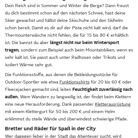
Dein Reich sind in Sommer und Winter die Berge? Dann freust
du dich bestimmt schon auf den nächsten Schnee, hast deine
Skier gewachst und hältst deine Skischuhe und den Skihelm
schon bereit. Damit es dir auf der Piste nicht kalt wird, darf die
Thermounterwäsche nicht fehlen, die für 15 bis 80 € erhältlich
ist. Die kannst du aber
längst nicht nur beim Wintersport
tragen,
sondern zum Beispiel auch beim Mountainbiken, wenn es
sehr kalt ist. Sie passt auch unter Radhosen oder Trikots und
isoliert Wärme sehr gut.
Die Funktionsstoffe, aus denen die Bekleidungsstücke für
Outdoor-Sportler wie etwa
Funktionsshirts
für 20 bis 60 € oder
Fleecejacken gemacht sind, leiten
Feuchtigkeit zuverlässig nach
außen.
Wem Wandern zu langweilig ist, der findet beim Klettern
eine neue Herausforderung. Dank passender
Kletterausrüstung
mit einem Klettergurt für 50 bis 200 € und einem Helm
erklimmst du steile Wände und überwindest schwierige Pfade.
Bretter und Räder für Spaß in der City
Wer dagegen lieber in der Stadt das Abenteuer sucht, wird