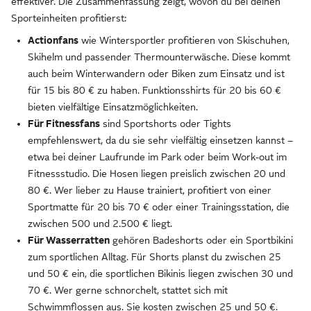
effektiver. Die Zusammenfassung zeigt, wovon du bei deinen
Sporteinheiten profitierst:
Actionfans
wie Wintersportler profitieren von Skischuhen,
Skihelm und passender Thermounterwäsche. Diese kommt
auch beim Winterwandern oder Biken zum Einsatz und ist
für 15 bis 80 € zu haben. Funktionsshirts für 20 bis 60 €
bieten vielfältige Einsatzmöglichkeiten.
Für Fitnessfans
sind Sportshorts oder Tights
empfehlenswert, da du sie sehr vielfältig einsetzen kannst –
etwa bei deiner Laufrunde im Park oder beim Work-out im
Fitnessstudio. Die Hosen liegen preislich zwischen 20 und
80 €. Wer lieber zu Hause trainiert, profitiert von einer
Sportmatte für 20 bis 70 € oder einer Trainingsstation, die
zwischen 500 und 2.500 € liegt.
Für Wasserratten
gehören Badeshorts oder ein Sportbikini
zum sportlichen Alltag. Für Shorts planst du zwischen 25
und 50 € ein, die sportlichen Bikinis liegen zwischen 30 und
70 €. Wer gerne schnorchelt, stattet sich mit
Schwimmflossen aus. Sie kosten zwischen 25 und 50 €.